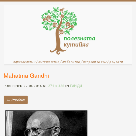
здравословни / пътешествия / любопитни / направи си сам / рецепти
Mahatma Gandhi
PUBLISHED
22.04.2014
AT
271 × 326
IN
ГАНДИ
← Previous