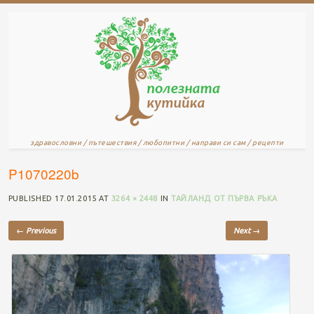
здравословни / пътешествия / любопитни / направи си сам / рецепти
P1070220b
PUBLISHED
17.01.2015
AT
3264 × 2448
IN
ТАЙЛАНД ОТ ПЪРВА РЪКА
← Previous
Next →