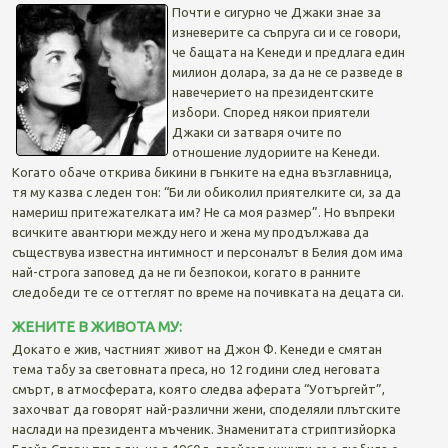
Почти е сигурно че Джаки знае за
изневерите са съпруга си и се говори,
че бащата на Кенеди и предлага един
милион долара, за да не се разведе в
навечерието на президентските
избори. Според някои приятели
Джаки си затваря очите по
отношение лудориите на Кенеди.
Когато обаче открива бикини в гънките на една възглавница,
тя му казва с леден тон: “Би ли обиколил приятелките си, за да
намериш притежателката им? Не са моя размер”. Но въпреки
всичките авантюри между него и жена му продължава да
съществува известна интимност и персоналът в Белия дом има
най-строга заповед да не ги безпокои, когато в ранните
следобеди те се оттеглят по време на почивката на децата си.
ЖЕНИТЕ В ЖИВОТА МУ:
Докато е жив, частният живот на Джон Ф. Кенеди е смятан
тема табу за световната преса, но 12 години след неговата
смърт, в атмосферата, която следва аферата “Уотъргейт”,
захочват да говорят най-различни жени, споделяли плътските
наслади на президента мъченик. Знаменитата стриптизйорка