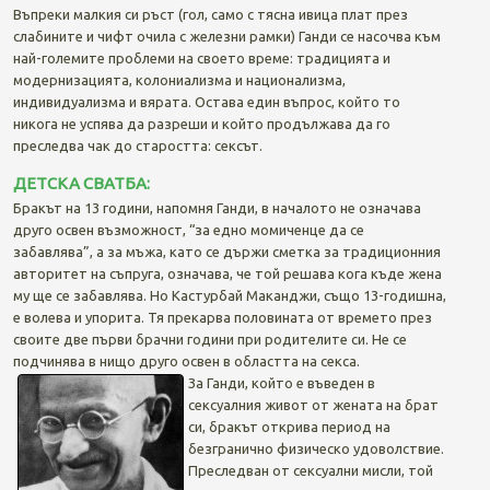
Въпреки малкия си ръст (гол, само с тясна ивица плат през
слабините и чифт очила с железни рамки) Ганди се насочва към
най-големите проблеми на своето време: традицията и
модернизацията, колониализма и национализма,
индивидуализма и вярата. Остава един въпрос, който то
никога не успява да разреши и който продължава да го
преследва чак до старостта: сексът.
ДЕТСКА СВАТБА:
Бракът на 13 години, напомня Ганди, в началото не означава
друго освен възможност, “за едно момиченце да се
забавлява”, а за мъжа, като се държи сметка за традиционния
авторитет на съпруга, означава, че той решава кога къде жена
му ще се забавлява. Но Кастурбай Маканджи, също 13-годишна,
е волева и упорита. Тя прекарва половината от времето през
своите две първи брачни години при родителите си. Не се
подчинява в нищо друго освен в областта на секса.
За Ганди, който е въведен в
сексуалния живот от жената на брат
си, бракът открива период на
безгранично физическо удоволствие.
Преследван от сексуални мисли, той