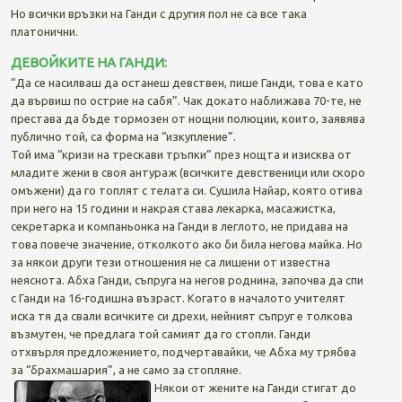
Но всички връзки на Ганди с другия пол не са все така
платонични.
ДЕВОЙКИТЕ НА ГАНДИ:
“Да се насилваш да останеш девствен, пише Ганди, това е като
да вървиш по острие на сабя”. Чак докато наближава 70-те, не
престава да бъде тормозен от нощни полюции, които, заявява
публично той, са форма на “изкупление”.
Той има “кризи на трескави тръпки” през нощта и изисква от
младите жени в своя антураж (всичките девственици или скоро
омъжени) да го топлят с телата си. Сушила Найар, която отива
при него на 15 години и накрая става лекарка, масажистка,
секретарка и компаньонка на Ганди в леглото, не придава на
това повече значение, отколкото ако би била негова майка. Но
за някои други тези отношения не са лишени от известна
неяснота. Абха Ганди, съпруга на негов роднина, започва да спи
с Ганди на 16-годишна възраст. Когато в началото учителят
иска тя да свали всичките си дрехи, нейният съпруг е толкова
възмутен, че предлага той самият да го стопли. Ганди
отхвърля предложението, подчертавайки, че Абха му трябва
за “брахмашария”, а не само за стопляне.
Някои от жените на Ганди стигат до