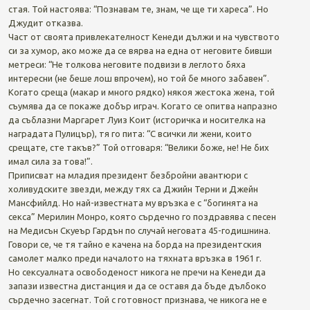
стая. Той настоява: “Познавам те, знам, че ще ти хареса”. Но
Джудит отказва.
Част от своята привлекателност Кенеди дължи и на чувството
си за хумор, ако може да се вярва на една от неговите бивши
метреси: “Не толкова неговите подвизи в леглото бяха
интересни (не беше лош впрочем), но той бе много забавен”.
Когато среща (макар и много рядко) някоя жестока жена, той
съумява да се покаже добър играч. Когато се опитва напразно
да съблазни Маргарет Луиз Коит (историчка и носителка на
наградата Пулицър), тя го пита: “С всички ли жени, които
срещате, сте такъв?” Той отговаря: “Велики боже, не! Не бих
имал сила за това!”.
Приписват на младия президент безбройни авантюри с
холивудските звезди, между тях са Джийн Терни и Джейн
Мансфийлд. Но най-известната му връзка е с “богинята на
секса” Мерилин Монро, която сърдечно го поздравява с песен
на Медисън Скуеър Гардън по случай неговата 45-годишнина.
Говори се, че тя тайно е качена на борда на президентския
самолет малко преди началото на тяхната връзка в 1961 г.
Но сексуалната освободеност никога не пречи на Кенеди да
запази известна дистанция и да се оставя да бъде дълбоко
сърдечно засегнат. Той с готовност признава, че никога не е