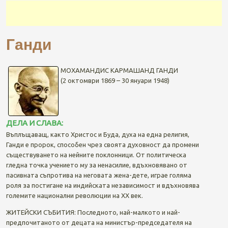
Ганди
МОХАМАНДИС КАРМАШАНД ГАНДИ
(2 октомври 1869 – 30 януари 1948)
ДЕЛА И СЛАВА:
Въплъщаващ, както Христос и Буда, духа на една религия,
Ганди е пророк, способен чрез своята духовност да промени
съществуването на нейните поклонници. От политическа
гледна точка учението му за ненасилие, вдъхновявано от
пасивната съпротива на неговата жена-дете, играе голяма
роля за постигане на индийската независимост и вдъхновява
големите национални революции на ХХ век.
ЖИТЕЙСКИ СЪБИТИЯ: Последното, най-малкото и най-
предпочитаното от децата на министър-председателя на