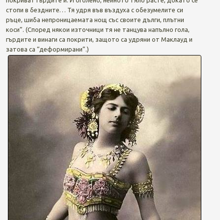
стопи в бездните… Тя удря във въздуха с обезумелите си
ръце, шиба непроницаемата нощ със своите дълги, плътни
коси”. (Според някои източници тя не танцува напълно гола,
гърдите и винаги са покрити, защото са удряни от Маклауд и
затова са “деформирани”.)