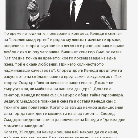
По време на годините, прекарани в конгреса, Кенеди е смятан
за “веселия млад ерген” и рядко му липсват женските връзки,
въпреки че според слуховете в леглото е разочароващ и прави
любов с око върху часовника. Бившият сенатор Смаърс казва:
“От гледна точка на времето, което посвещаваше на една
жена, той е окаян любовник. При него количеството
надминаваше качеството”. Според други Кенеди предпочита
изкуството на съблазняването пред самия сексуален акт. Пак
според Смадърс “никоя жена не е защитена от Джак – ни
съпругата ви, ни майка ви, ни вашата дъщеря”. Докато е
сенатор, Кенеди ползва със Смадърс с обща тайна гарсониера.
Веднъж Смадърс е повикан в сената и оставя Кенеди сам с
техните две приятелки. Когато се връща намира амбициозния
сенатор да гони двете момичета из апартамента. Според
Смадърс предпочитането развлечение за Кенеди е “да има две
момичета наведнъж”.
Когато, 35 годишен Кенеди решава най-накрая да се ожени,
той напълно оръща гръб на младите артистки и манекенки,