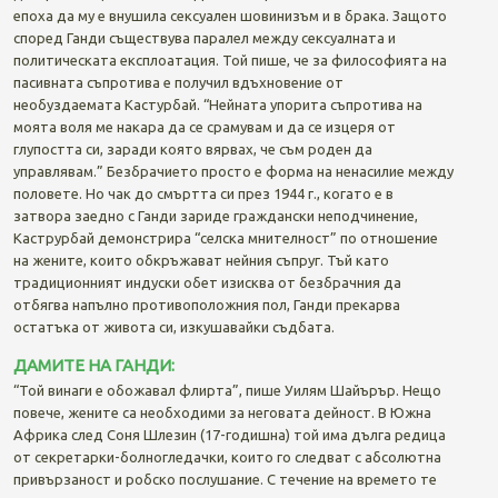
епоха да му е внушила сексуален шовинизъм и в брака. Защото
според Ганди съществува паралел между сексуалната и
политическата експлоатация. Той пише, че за философията на
пасивната съпротива е получил вдъхновение от
необуздаемата Кастурбай. “Нейната упорита съпротива на
моята воля ме накара да се срамувам и да се изцеря от
глупостта си, заради която вярвах, че съм роден да
управлявам.” Безбрачието просто е форма на ненасилие между
половете. Но чак до смъртта си през 1944 г., когато е в
затвора заедно с Ганди зариде граждански неподчинение,
Каструрбай демонстрира “селска мнителност” по отношение
на жените, които обкръжават нейния съпруг. Тъй като
традиционният индуски обет изисква от безбрачния да
отбягва напълно противоположния пол, Ганди прекарва
остатъка от живота си, изкушавайки съдбата.
ДАМИТЕ НА ГАНДИ:
“Той винаги е обожавал флирта”, пише Уилям Шайърър. Нещо
повече, жените са необходими за неговата дейност. В Южна
Африка след Соня Шлезин (17-годишна) той има дълга редица
от секретарки-болногледачки, които го следват с абсолютна
привързаност и робско послушание. С течение на времето те