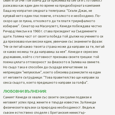
сивите си очи той обича да се присмива на сее си и с готовност
разказва как един ден по време на предизборната кампания
баща му изпратил следната телеграма: “Скъпи Джак, не
купувай нито един глас повече, отколкото е необходимо. По-
скоро ще се пукна, отколкото да ти платя триумфалното
избиране”. Сенатор на Масачузетс, Кенеди побеждава честно
Ричард Никсън и в 1960 г. става президент на Съединените
щати. Голяма част от своята победа той дължи на учението си
да призовава към високи идеи, увенчани със знаменити фрази:
“Не се питай какво твоята страна може да направи за те, питай
се какво можеш ти да направиш за нея”. Кенеди е сериозен
държавник, който с готовност признава своите грешки: той
поема цялата отговорност за фиаското в Залива на свинете.
Но също така е способен да създаде впечатление за
непринуден “непукизъм”, което обяснява размислите на един
от неговите сътрудници: “Това правителство ще направи за
секса същото, което предишното направи за голфа”.
ЛЮБОВНИ ВЪЛНЕНИЯ:
Самият Кенеди се хвали със своите сексуални подвизи и
неговият успех пред жените е твърде известен. За Кенеди
физическите връзки са природна необходимост. Веднъж
съвсем естествено споделя с британския министър-