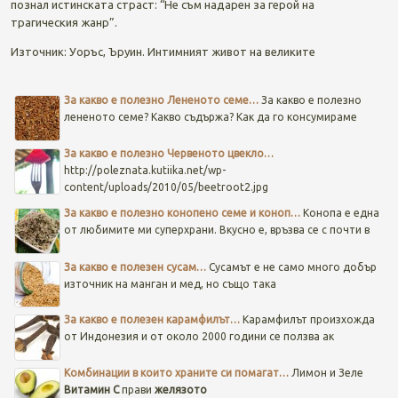
познал истинската страст: “Не съм надарен за герой на
трагическия жанр”.
Източник: Уоръс, Ъруин. Интимният живот на великите
Post navigation
За какво е полезно Лененото семе…
За какво е полезно
лененото семе? Какво съдържа? Как да го консумираме
За какво е полезно Червеното цвекло…
http://poleznata.kutiika.net/wp-
content/uploads/2010/05/beetroot2.jpg
За какво е полезно конопено семе и коноп…
Конопа е една
от любимите ми суперхрани. Вкусно е, връзва се с почти в
За какво е полезен сусам…
Сусамът е не само много добър
източник на манган и мед, но също така
За какво е полезен карамфилът…
Карамфилът произхожда
от Индонезия и от около 2000 години се ползва ак
Комбинации в които храните си помагат…
Лимон и Зеле
Витамин C
прави
желязото