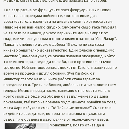
Мадрид, когато кара велосипед, дегизирана като старец.
Тя е задържана от французите през февруари 1917 г. Някои
казват, че посрещала войниците, които отишли да я
арестуват, гола, излегната на дивана в своята хотелска стая.
Нищо не е ни най-малко сигурно. Слуховете също така твърдят,
че тя се къпе в мляко, докато парижките деца измират от
глад, или че танцува гола в своята килия в затвора “Сен Лазар”.
Папката с нейното досие е дебела 15 см., но не съдържа
никакво решително доказателство. Един флакон с “невидимо
мастило”, намерен у нея, се оказва живачен оксицианид, който
тя си инжектира, преди да се люби, като противозачатъчно
средство. Нейният любовник, адвокатът Клюне, я защитава по
време на процеса и друг любовник, Жул Камбон, от
министерството на външните работи става гарант за
поведението и. Трети любовник, любезният и високопочитаем
генерал Месими, праща писмо, написано от неговата жена, в
което моли да бъде освободен от задължението да дава
показания, тъй като не познава подсъдимата. Чувайки за това,
Мата Хари избухва в смях. “А! Той не ме познава!” Смеят се и
съдебните заседатели, но това не я спасява от ужасната
съдба: тя е осъдена и разстреляна от екзекуционен взвод.
Монахинята, която отива да я