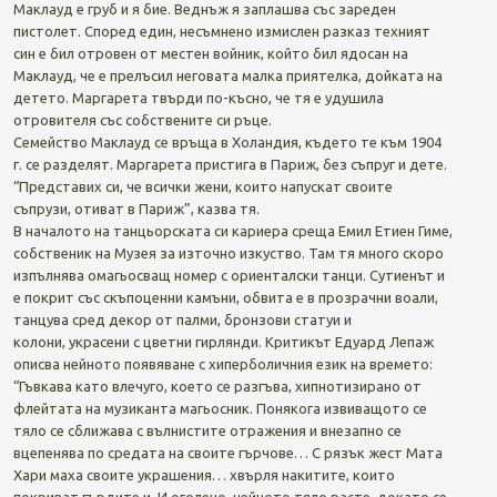
Маклауд е груб и я бие. Веднъж я заплашва със зареден
пистолет. Според един, несъмнено измислен разказ техният
син е бил отровен от местен войник, който бил ядосан на
Маклауд, че е прелъсил неговата малка приятелка, дойката на
детето. Маргарета твърди по-късно, че тя е удушила
отровителя със собствените си ръце.
Семейство Маклауд се връща в Холандия, където те към 1904
г. се разделят. Маргарета пристига в Париж, без съпруг и дете.
“Представих си, че всички жени, които напускат своите
съпрузи, отиват в Париж”, казва тя.
В началото на танцьорската си кариера среща Емил Етиен Гиме,
собственик на Музея за източно изкуство. Там тя много скоро
изпълнява омагьосващ номер с ориенталски танци. Сутиенът и
е покрит със скъпоценни камъни, обвита е в прозрачни воали,
танцува сред декор от палми, бронзови статуи и
колони, украсени с цветни гирлянди. Критикът Едуард Лепаж
описва нейното появяване с хиперболичния език на времето:
“Гъвкава като влечуго, което се разгъва, хипнотизирано от
флейтата на музиканта магьосник. Понякога извиващото се
тяло се сближава с вълнистите отражения и внезапно се
вцепенява по средата на своите гърчове… С рязък жест Мата
Хари маха своите украшения… хвърля накитите, които
покриват гърдите и. И оголено, нейното тяло расте, докато се