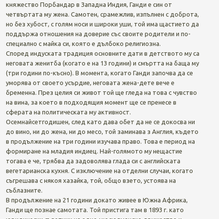
княжество Порбандар в Западна Индия, Ганди е син от
четвъртата му жена. Самотен, срамежлив, изпълнен с доброта,
но без хубост, с голям носи и широки уши, той има щастието да
поддържа отношения на доверие със своите родители и по-
специално с майка си, която е дълбоко религиозна.
Според индуската традиция основните дати в детството му са
неговата женитба (когато е на 13 години) и смъртта на баща му
(три години по-късно). В момента, когато Ганди започва да се
уморява от своето усърдие, неговата жена-дете вече е
бременна. През целия си живот той ще гледа на това с чувство
на вина, за което в подходящия момент ще се пренесе в
сферата на политическата му активност.
Осемнайсетгодишен, след като дава обет да не се докосва ни
до вино, ни до жена, ни до месо, той заминава з Англия, където
в продължение на три години изучава право. Това е период на
формиране на младия индиец. Най-голямото му нещастие
тогава е че, трябва да задоволява глада си с английската
вегетарианска кухня. С изключение на отделни случаи, когато
съгрешава с някоя хазайка, той, общо взето, устоява на
съблазните.
В продължение на 21 години докато живее в Южна Африка,
Ганди ще познае самотата. Той пристига там в 1893 г. като