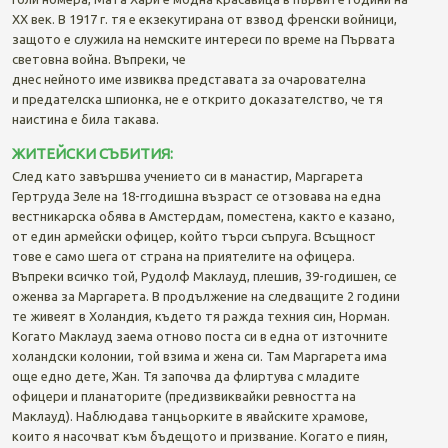
ХХ век. В 1917 г. тя е екзекутирана от взвод френски войници,
защото е служила на немските интереси по време на Първата
световна война. Въпреки, че
днес нейното име извиква представата за очарователна
и предателска шпионка, не е открито доказателство, че тя
наистина е била такава.
ЖИТЕЙСКИ СЪБИТИЯ:
След като завършва учението си в манастир, Маргарета
Гертруда Зеле на 18-ггодишна възраст се отзовава на една
вестникарска обява в Амстердам, поместена, както е казано,
от един армейски офицер, който търси съпруга. Всъщност
тове е само шега от страна на приятелите на офицера.
Въпреки всичко той, Рудолф Маклауд, плешив, 39-годишен, се
оженва за Маргарета. В продължение на следващите 2 години
те живеят в Холандия, където тя ражда техния син, Норман.
Когато Маклауд заема отново поста си в една от източните
холандски колонии, той взима и жена си. Там Маргарета има
още едно дете, Жан. Тя започва да флиртува с младите
офицери и планаторите (предизвиквайки ревността на
Маклауд). Наблюдава танцьорките в явайските храмове,
които я насочват към бъдещото и призвание. Когато е пиян,