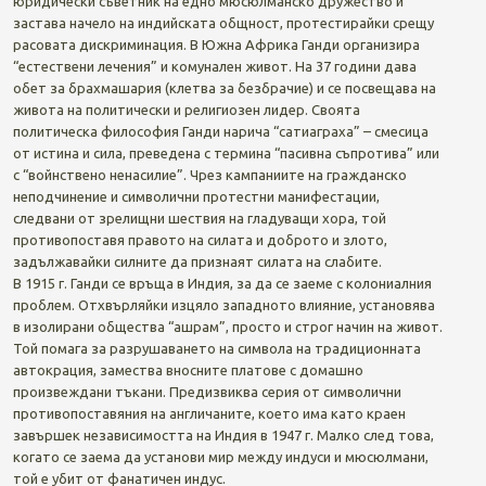
юридически съветник на едно мюсюлманско дружество и
застава начело на индийската общност, протестирайки срещу
расовата дискриминация. В Южна Африка Ганди организира
“естествени лечения” и комунален живот. На 37 години дава
обет за брахмашария (клетва за безбрачие) и се посвещава на
живота на политически и религиозен лидер. Своята
политическа философия Ганди нарича “сатиаграха” – смесица
от истина и сила, преведена с термина “пасивна съпротива” или
с “войнствено ненасилие”. Чрез кампаниите на гражданско
неподчинение и символични протестни манифестации,
следвани от зрелищни шествия на гладуващи хора, той
противопоставя правото на силата и доброто и злото,
задължавайки силните да признаят силата на слабите.
В 1915 г. Ганди се връща в Индия, за да се заеме с колониалния
проблем. Отхвърляйки изцяло западното влияние, установява
в изолирани общества “ашрам”, просто и строг начин на живот.
Той помага за разрушаването на символа на традиционната
автокрация, замества вносните платове с домашно
произвеждани тъкани. Предизвиква серия от символични
противопоставяния на англичаните, което има като краен
завършек независимостта на Индия в 1947 г. Малко след това,
когато се заема да установи мир между индуси и мюсюлмани,
той е убит от фанатичен индус.