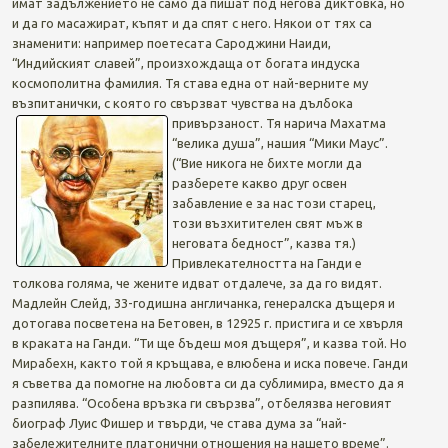
имат задължението не само да пишат под негова диктовка, но
и да го масажират, къпят и да спят с него. Някои от тях са
знаменити: например поетесата Сароджини Наиди,
“Индийският славей”, произхождаща от богата индуска
космополитна фамилия. Тя става една от най-верните му
възпитанички, с която го свързват чувства на дълбока
привързаност.
Тя нарича Махатма
“велика душа”, нашия “Мики Маус”.
(“Вие никога не бихте могли да
разберете какво друг освен
забавление е за нас този старец,
този възхитителен свят мъж в
неговата бедност”, казва тя.)
Привлекателността на Ганди е
толкова голяма, че жените идват отдалече, за да го видят.
Мадлейн Слейд, 33-годишна англичанка, генералска дъщеря и
дотогава посветена на Бетовен, в 12925 г. пристига и се хвърля
в краката на Ганди. “Ти ще бъдеш моя дъщеря”, и казва той. Но
Мирабехн, както той я кръщава, е влюбена и иска повече. Ганди
я съветва да помогне на любовта си да сублимира, вместо да я
разпилява. “Особена връзка ги свързва”, отбелязва неговият
биограф Луис Фишер и твърди, че става дума за “най-
забележителните платонични отношения на нашето време”.