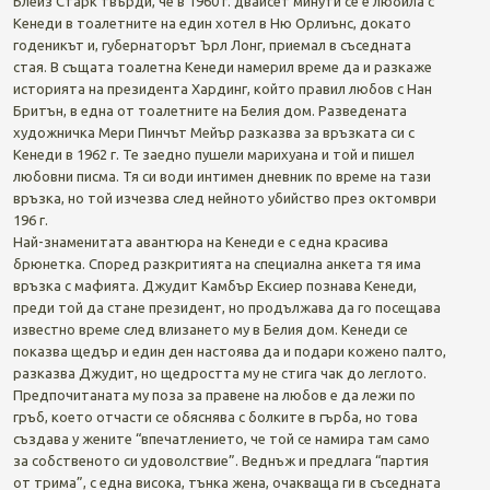
Блейз Старк твърди, че в 1960 г. двайсет минути се е любила с
Кенеди в тоалетните на един хотел в Ню Орлиънс, докато
годеникът и, губернаторът Ърл Лонг, приемал в съседната
стая. В същата тоалетна Кенеди намерил време да и разкаже
историята на президента Хардинг, който правил любов с Нан
Бритън, в една от тоалетните на Белия дом. Разведената
художничка Мери Пинчът Мейър разказва за връзката си с
Кенеди в 1962 г. Те заедно пушели марихуана и той и пишел
любовни писма. Тя си води интимен дневник по време на тази
връзка, но той изчезва след нейното убийство през октомври
196 г.
Най-знаменитата авантюра на Кенеди е с една красива
брюнетка. Според разкритията на специална анкета тя има
връзка с мафията. Джудит Камбър Ексиер познава Кенеди,
преди той да стане президент, но продължава да го посещава
известно време след влизането му в Белия дом. Кенеди се
показва щедър и един ден настоява да и подари кожено палто,
разказва Джудит, но щедростта му не стига чак до леглото.
Предпочитаната му поза за правене на любов е да лежи по
гръб, което отчасти се обяснява с болките в гърба, но това
създава у жените “впечатлението, че той се намира там само
за собственото си удоволствие”. Веднъж и предлага “партия
от трима”, с една висока, тънка жена, очакваща ги в съседната