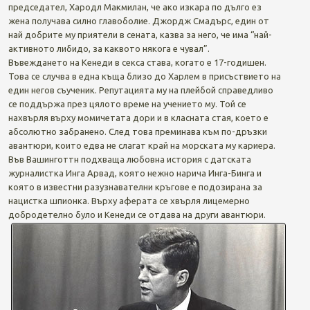
председател, Хародл Макмилан, че ако изкара по дълго ез
жена получава силно главоболие. Джордж Смадърс, един от
най добрите му приятели в сената, казва за него, че има “най-
активното либидо, за каквото някога е чувал”.
Въвеждането на Кенеди в секса става, когато е 17-годишен.
Това се случва в една къща близо до Харлем в присъствието на
един негов съученик. Репутацията му на плейбой справедливо
се поддържа през цялото време на учението му. Той се
нахвърля върху момичетата дори и в класната стая, което е
абсолютно забранено. След това преминава към по-дръзки
авантюри, които едва не слагат край на морската му кариера.
Във Вашинготтн подхваща любовна история с датската
журналистка Инга Арвад, която нежно нарича Инга-Бинга и
която в известни разузнавателни кръгове е подозирана за
нацистка шпионка. Върху аферата се хвърля лицемерно
добродетелно було и Кенеди се отдава на други авантюри.