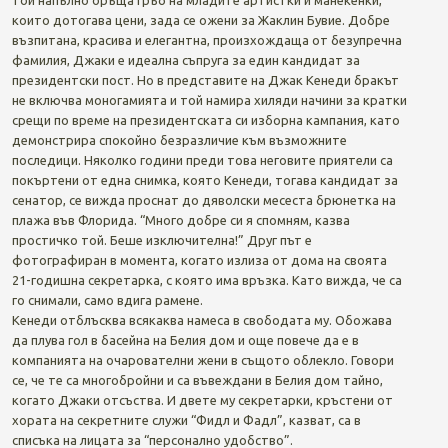
които дотогава цени, зада се ожени за Жаклин Бувие. Добре
възпитана, красива и елегантна, произхождаща от безупречна
фамилия, Джаки е идеална съпруга за един кандидат за
президентски пост. Но в представите на Джак Кенеди бракът
не включва моногамията и той намира хиляди начини за кратки
срещи по време на президентската си изборна кампания, като
демонстрира спокойно безразличие към възможните
последици. Няколко години преди това неговите приятели са
покъртени от една снимка, която Кенеди, тогава кандидат за
сенатор, се вижда проснат до дяволски месеста брюнетка на
плажа във Флорида. “Много добре си я спомням, казва
простичко той. Беше изключителна!” Друг път е
фотографиран в момента, когато излиза от дома на своята
21-годишна секретарка, с която има връзка. Като вижда, че са
го снимали, само вдига рамене.
Кенеди отблъсква всякаква намеса в свободата му. Обожава
да плува гол в басейна на Белия дом и още повече да е в
компанията на очарователни жени в същото облекло. Говори
се, че те са многобройни и са въвеждани в Белия дом тайно,
когато Джаки отсъства. И двете му секретарки, кръстени от
хората на секретните служи “Фидл и Фадл”, казват, са в
списъка на лицата за “персонално удобство”.