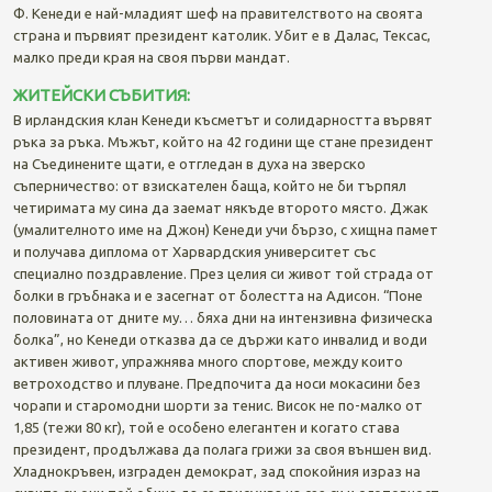
Ф. Кенеди е най-младият шеф на правителството на своята
страна и първият президент католик. Убит е в Далас, Тексас,
малко преди края на своя първи мандат.
ЖИТЕЙСКИ СЪБИТИЯ:
В ирландския клан Кенеди късметът и солидарността вървят
ръка за ръка. Мъжът, който на 42 години ще стане президент
на Съединените щати, е отгледан в духа на зверско
съперничество: от взискателен баща, който не би търпял
четиримата му сина да заемат някъде второто място. Джак
(умалителното име на Джон) Кенеди учи бързо, с хищна памет
и получава диплома от Харвардския университет със
специално поздравление. През целия си живот той страда от
болки в гръбнака и е засегнат от болестта на Адисон. “Поне
половината от дните му… бяха дни на интензивна физическа
болка”, но Кенеди отказва да се държи като инвалид и води
активен живот, упражнява много спортове, между които
ветроходство и плуване. Предпочита да носи мокасини без
чорапи и старомодни шорти за тенис. Висок не по-малко от
1,85 (тежи 80 кг), той е особено елегантен и когато става
президент, продължава да полага грижи за своя външен вид.
Хладнокръвен, изграден демократ, зад спокойния израз на