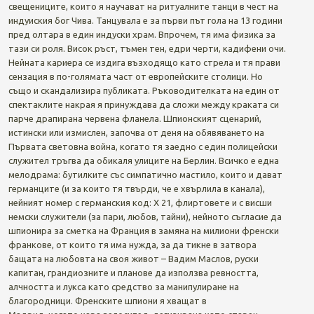
свещениците, които я научават на ритуалните танци в чест на
индуиския бог Чива. Танцувала е за първи път гола на 13 години
пред олтара в един индуски храм. Впрочем, тя има физика за
тази си роля. Висок ръст, тъмен тен, едри черти, кадифени очи.
Нейната кариера се издига възходящо като стрела и тя прави
сензация в по-голямата част от европейските столици. Но
също и скандализира публиката. Ръководителката на един от
спектаклите накрая я принуждава да сложи между краката си
парче драпирана червена фланела. Шпионският сценарий,
истински или измислен, започва от деня на обявяването на
Първата световна война, когато тя заедно с един полицейски
служител тръгва да обикаля улиците на Берлин. Всичко е една
мелодрама: бутилките със симпатично мастило, които и дават
германците (и за които тя твърди, че е хвърлила в канала),
нейният номер с германския код: Х 21, флиртовете и с висши
немски служители (за пари, любов, тайни), нейното съгласие да
шпионира за сметка на Франция в замяна на милиони френски
франкове, от които тя има нужда, за да тикне в затвора
бащата на любовта на своя живот – Вадим Маслов, руски
капитан, грандиозните и планове да използва ревността,
алчността и лукса като средство за манипулиране на
благородници. Френските шпиони я хващат в