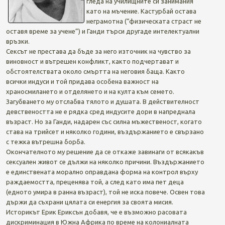
гледа на училищните си занимания
като на мъчение. Кастурбай остава
неграмотна (“физическата страст не
оставя време за учене”) и Ганди търси другаде интелектуални
връзки.
Сексът не престава да бъде за него източник на чувство за
виновност и вътрешен конфликт, както подчертават и
обстоятелствата около смъртта на неговия баща. Както
всички индуси и той придава особена важност на
храносмилането и отделянето и на култа към семето.
Загубването му отслабва тялото и душата. В действителност
девствеността не е рядка сред индусите дори в напреднала
възраст. Но за Ганди, надарен със силна мъжественост, когато
става на трийсет и няколко години, въздържанието е свързано
с тежка вътрешна борба.
Окончателното му решение да се откаже завинаги от всякакъв
сексуален живот се дължи на няколко причини. Въздържанието
е единствената морално оправдана форма на контрол върху
раждаемостта, преценява той, а след като има пет деца
(едното умира в ранна възраст), той не иска повече. Освен това
държи да съхрани цялата си енергия за своята мисия.
Историкът Ерик Ериксън добавя, че е възможно расовата
дискриминация в Южна Африка по време на колониалната