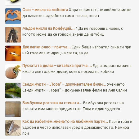
Ошо – мисли за любовта
Хората смятат, че любовта може
да навлезе надълбоко само тогава, когат
Мъдри мисли на Конфуций…
* Да не говориш с човек, с
когото може да се говори, значи да изгубиш
Две капки олио – притча…
Един баща изпратил сина си при
най-големия мъдрец на света, за да
Пукнатата делва – китайска притча …
Една възрастна жена
имала две големи делви, които носела на кобили
Санди мурти – „Тора” – документален филм…
Учението
Санди мурти - „Тора” – документален филм на Ани Салич
Бамбукова рогозка на стената…
Бамбукова рогозка на
стената има много предимства. Това е един чудесен
Как да избегнем миенето на любимия парти…
Парти грил е
удобен и често използван уред в домакинството. Намира
при