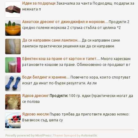
Идеи за подаръци
Закачалка за чанта
Подходящ подарък за
нежната п
Азиатски дресинг от джинджифил и моркови…
Продукти 2
средно големи моркова 2 стръка стъбла от целина *2
Да си направим сами лампион…
Да си направим сами
лампион практически решения как да си направим
Ефектен кош за пране от картон и тапет…
Много харесвам
ратановите кошове за пране. Обикновенно се продават в г
Боди билдинг и хранене…
Повечето хора, които спортуват
искат да имат по-бързи резултати. Аз ли
Ядков дресинг
Продукти:
100 гр. ядки (практически могат да
се ползва
Ядково мюсли
Първо трябва да приготвите ядково мляко:
Във висок съд, шепа су
Proudly powered by WordPress
|
Theme: Sunspot by
Automattic
.