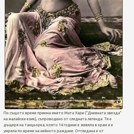
По същото време приема името Мата Хари (“Дневната звезда”
на малайски език), съпроводено от следната легенда: Тя е
дъщеря на танцьорка, която 14 години е живяла в храм и е
умряла по време на нейното раждане. Отгледана е от