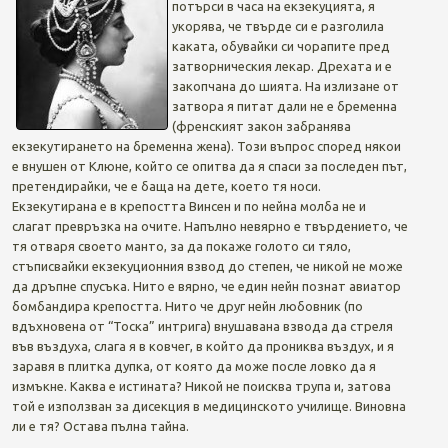
потърси в часа на екзекуцията, я
укорява, че твърде си е разголила
каката, обувайки си чорапите пред
затворническия лекар. Дрехата и е
закопчана до шията. На излизане от
затвора я питат дали не е бременна
(френският закон забранява
екзекутирането на бременна жена). Този въпрос според някои
е внушен от Клюне, който се опитва да я спаси за последен път,
претендирайки, че е баща на дете, което тя носи.
Екзекутирана е в крепостта Винсен и по нейна молба не и
слагат превръзка на очите. Напълно невярно е твърдението, че
тя отваря своето манто, за да покаже голото си тяло,
стъписвайки екзекуционния взвод до степен, че никой не може
да дръпне спусъка. Нито е вярно, че един нейн познат авиатор
бомбандира крепостта. Нито че друг нейн любовник (по
вдъхновена от “Тоска” интрига) внушавана взвода да стреля
във въздуха, слага я в ковчег, в който да прониква въздух, и я
заравя в плитка дупка, от която да може после ловко да я
измъкне. Каква е истината? Никой не поисква трупа и, затова
той е използван за дисекция в медицинското училище. Виновна
ли е тя? Остава пълна тайна.