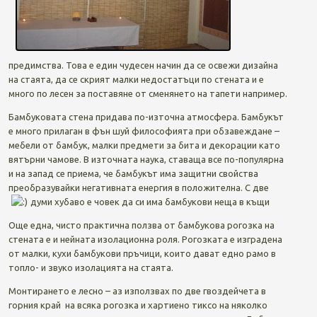
предимства. Това е един чудесен начин да се освежи дизайна
на стаята, да се скрият малки недостатъци по стената и е
много по лесен за поставяне от сменянето на тапети например.
Бамбуковата стена придава по-източна атмосфера. Бамбукът
е много прилаган в фън шуй философията при обзавеждане –
мебели от бамбук, малки предмети за бита и декорации като
вятърни чамове. В източната наука, ставаща все по-популярна
и на запад се приема, че бамбукът има защитни свойства
преобразувайки негативната енергия в положителна. С две
думи хубаво е човек да си има бамбукови неща в къщи
Още една, чисто практична ползва от бамбукова рогозка на
стената е и нейната изолационна роля. Рогозката е изградена
от малки, кухи бамбукови пръчици, които дават едно рамо в
топло- и звуко изолацията на стаята.
Монтирането е лесно – аз използвах по две гвоздейчета в
горния край на всяка рогозка и хартиено тиксо на няколко