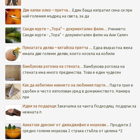
Две капки олио – притча…
Един баща изпратил сина си при
най-големия мъдрец на света, за да
Санди мурти – „Тора” – документален филм…
Учението
Санди мурти - „Тора” – документален филм на Ани Салич
Пукнатата делва – китайска притча …
Една възрастна жена
имала две големи делви, които носела на кобили
Бамбукова рогозка на стената…
Бамбукова рогозка на
стената има много предимства. Това е един чудесен
Как да избегнем миенето на любимия парти…
Парти грил е
удобен и често използван уред в домакинството. Намира
при
Идеи за подаръци
Закачалка за чанта
Подходящ подарък за
нежната п
Азиатски дресинг от джинджифил и моркови…
Продукти 2
средно големи моркова 2 стръка стъбла от целина *2