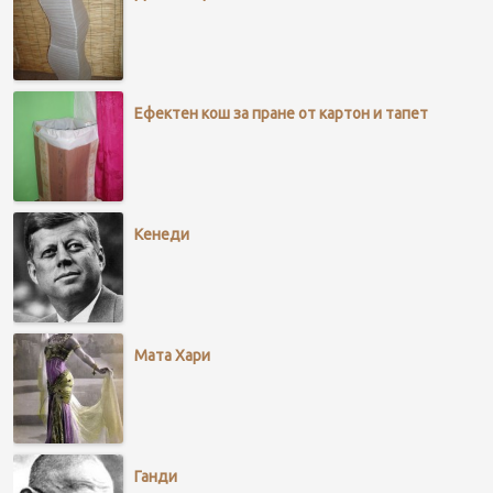
Ефектен кош за пране от картон и тапет
Кенеди
Мата Хари
Ганди