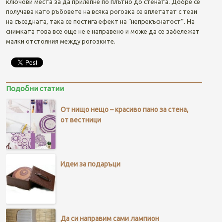
ключови места за да прилепне по плътно до стената. Добре се
получава като ръбовете на всяка рогозка се вплетатат с тези
на съседната, така се постига ефект на “непрекъснатост”. На
снимката това все още не е направено и може да се забележат
малки отстояния между рогозките.
Подобни статии
От нищо нещо – красиво пано за стена,
от вестници
Идеи за подаръци
Да си направим сами лампион