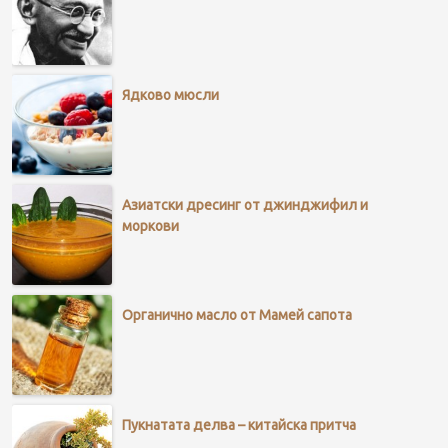
Ядково мюсли
Азиатски дресинг от джинджифил и
моркови
Органично масло от Мамей сапота
Пукнатата делва – китайска притча