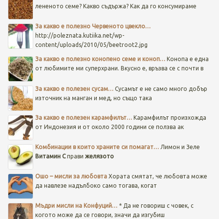
лененото семе? Какво съдържа? Как да го консумираме
За какво е полезно Червеното цвекло…
http://poleznata.kutiika.net/wp-
content/uploads/2010/05/beetroot2.jpg
За какво е полезно конопено семе и коноп…
Конопа е една
от любимите ми суперхрани. Вкусно е, връзва се с почти в
За какво е полезен сусам…
Сусамът е не само много добър
източник на манган и мед, но също така
За какво е полезен карамфилът…
Карамфилът произхожда
от Индонезия и от около 2000 години се ползва ак
Комбинации в които храните си помагат…
Лимон и Зеле
Витамин C
прави
желязото
Ошо – мисли за любовта
Хората смятат, че любовта може
да навлезе надълбоко само тогава, когат
Мъдри мисли на Конфуций…
* Да не говориш с човек, с
когото може да се говори, значи да изгубиш