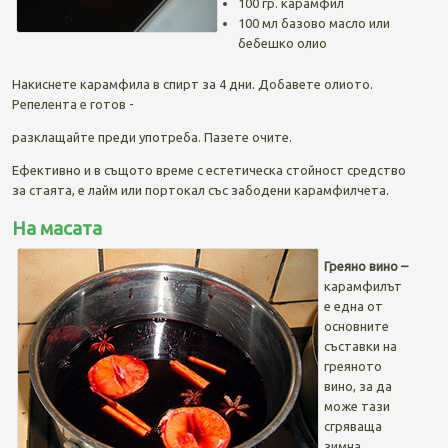
100 гр. карамфил
100 мл базово масло или
бебешко олио
Накиснете карамфила в спирт за 4 дни. Добавете олиото.
Репелента е готов -
разклащайте преди употреба. Пазете очите.
Ефективно и в същото време с естетическа стойност средство
за стаята, е лайм или портокал със забодени карамфилчета.
На масата
Г
реяно вино –
карамфилът
е една от
основните
съставки на
греяното
вино, за да
може тази
сгряваща
зимна