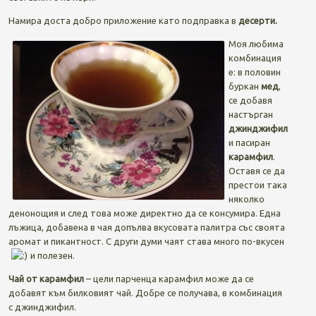
Намира доста добро приложение като подправка в
десерти.
Моя любима
комбинация
е: в половин
буркан
мед
,
се добавя
настърган
джинджифил
и пасиран
карамфил
.
Оставя се да
престои така
няколко
денонощия и след това може директно да се консумира. Една
лъжица, добавена в чая допълва вкусовата палитра със своята
аромат и пикантност. С други думи чаят става много по-вкусен
и полезен.
Чай от карамфил
– цели парченца карамфил може да се
добавят към билковият чай. Добре се получава, в комбинация
с джинджифил.