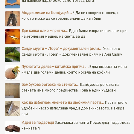
да навлезе надълбоко само тогава, когат
Мъдри мисли на Конфуций…
* Да не говориш с човек, с
когото може да се говори, значи да изгубиш
Две капки олио – притча…
Един баща изпратил сина си при
най-големия мъдрец на света, за да
Санди мурти – „Тора” – документален филм…
Учението
Санди мурти - „Тора” – документален филм на Ани Салич
Пукнатата делва – китайска притча …
Една възрастна жена
имала две големи делви, които носела на кобили
Бамбукова рогозка на стената…
Бамбукова рогозка на
стената има много предимства. Това е един чудесен
Как да избегнем миенето на любимия парти…
Парти грил е
удобен и често използван уред в домакинството. Намира
при
Идеи за подаръци
Закачалка за чанта
Подходящ подарък за
нежната п