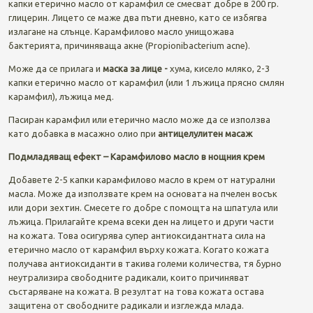
капки етерично масло от карамфил се смесват добре в 200 гр.
глицерин. Лицето се маже два пъти дневно, като се избягва
излагане на слънце. Карамфилово масло унищожава
бактерията, причиняваща акне (Propionibacterium acne).
Може да се прилага и
маска за лице -
хума, кисело мляко, 2-3
капки етерично масло от карамфил (или 1 лъжица прясно смлян
карамфил), лъжица мед.
Пасиран карамфил или етерично масло може да се използва
като добавка в масажно олио при
антицелулитен масаж
Подмладяващ ефект – Карамфилово масло в нощния крем
Добавете 2-5 капки карамфилово масло в крем от натурални
масла. Може да използвате крем на основата на пчелен восък
или дори зехтин. Смесете го добре с помощта на шпатула или
лъжица. Прилагайте крема всеки ден на лицето и други части
на кожата. Това осигурява супер антиоксидантната сила на
етерично масло от карамфил върху кожата. Когато кожата
получава антиоксиданти в такива големи количества, тя бурно
неутрализира свободните радикали, които причиняват
състаряване на кожата. В резултат на това кожата остава
защитена от свободните радикали и изглежда млада.