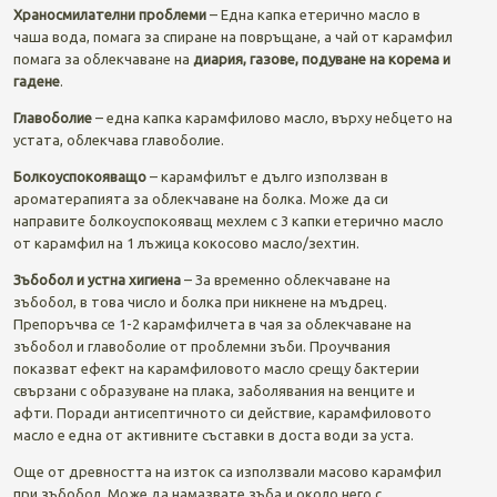
Храносмилателни проблеми
– Една капка етерично масло в
чаша вода, помага за спиране на повръщане, а чай от карамфил
помага за облекчаване на
диария, газове, подуване на корема и
гадене
.
Главоболие
– една капка карамфилово масло, върху небцето на
устата, облекчава главоболиe.
Болкоуспокояващо
– карамфилът е дълго използван в
ароматерапията за облекчаване на болка. Може да си
направите болкоуспокояващ мехлем с 3 капки етерично масло
от карамфил на 1 лъжица кокосово масло/зехтин.
Зъбобол и устна хигиена
– За временно облекчаване на
зъбобол, в това число и болка при никнене на мъдрец.
Препоръчва се 1-2 карамфилчета в чая за облекчаване на
зъбобол и главоболие от проблемни зъби. Проучвания
показват ефект на карамфиловото масло срещу бактерии
свързани с образуване на плака, заболявания на венците и
афти. Поради антисептичното си действие, карамфиловото
масло е една от активните съставки в доста води за уста.
Още от древността на изток са използвали масово карамфил
при зъбобол. Може да намазвате зъба и около него с