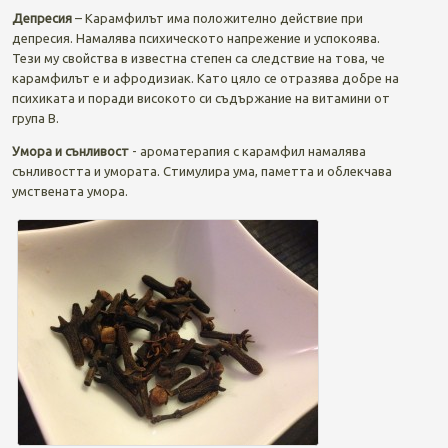
Депресия
– Карамфилът има положително действие при
депресия. Намалява психическото напрежение и успокоява.
Тези му свойства в известна степен са следствие на това, че
карамфилът е и афродизиак. Като цяло се отразява добре на
психиката и поради високото си съдържание на витамини от
група В.
Умора и сънливост
- ароматерапия с карамфил намалява
сънливостта и умората. Стимулира ума, паметта и облекчава
умствената умора.