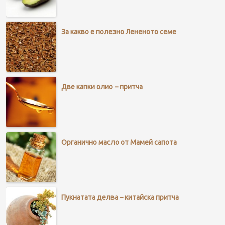
За какво е полезно Лененото семе
Две капки олио – притча
Органично масло от Мамей сапота
Пукнатата делва – китайска притча