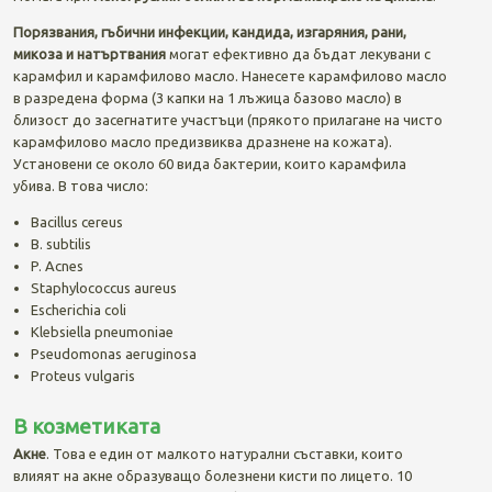
Порязвания, гъбични инфекции, кандида, изгаряния, рани,
микоза и натъртвания
могат ефективно да бъдат лекувани с
карамфил и карамфилово масло. Нанесете карамфилово масло
в разредена форма (3 капки на 1 лъжица базово масло) в
близост до засегнатите участъци (прякото прилагане на чисто
карамфилово масло предизвиква дразнене на кожата).
Установени се около 60 вида бактерии, които карамфила
убива. В това число:
Bacillus cereus
B. subtilis
P. Acnes
Staphylococcus aureus
Escherichia coli
Klebsiella pneumoniae
Pseudomonas aeruginosa
Proteus vulgaris
В козметиката
Акне
. Това е един от малкото натурални съставки, които
влияят на акне образуващо болезнени кисти по лицето. 10