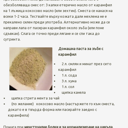
обезболяваща смес от: 3 капки етерично масло от карамфил
на 1 лъжица кокосово масло (или зехтин). Сместа се нанася на
всеки 1-2 часа. Тествайте върху кожата дали мехлема не е
прекалено силен преди употреба. Алтернативно може да се
направи лапа от пасиран карамфил около зъба (или поне
сдъвкан). Слага се точно преди лягане и се спи така до
сутринта.
Домашна паста за зъби с
карамфил
2 л. смлян и минат през сито
карамфил
1 л. сода
3 л. хума
1 л. сол
щипка канела
щипка стрита мента за чай
(по желание) кокосово масло (настържете го към сместа,
докато е в твърда форма или пасирайте заедно с
карамфила)
Помага при
менструални болки и за нормализиране на цикъла
.