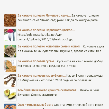
За какво е полезно Лененото семе…
За какво е полезно
лененото семе? Какво съдържа? Как да го консумираме
За какво е полезно Червеното цвекло…
http://poleznata.kutiika.net/wp-
content/uploads/2010/05/beetroot2.jpg
За какво е полезно конопено семе и коноп…
Конопа е една
от любимите ми суперхрани. Вкусно е, връзва се с почти в
За какво е полезен сусам…
Сусамът е не само много добър
източник на манган и мед, но също така
За какво е полезен карамфилът…
Карамфилът произхожда
от Индонезия и от около 2000 години се ползва ак
Комбинации в които храните си помагат…
Лимон и Зеле
Витамин C
прави
желязото
Ошо – мисли за любовта
Хората смятат, че любовта може