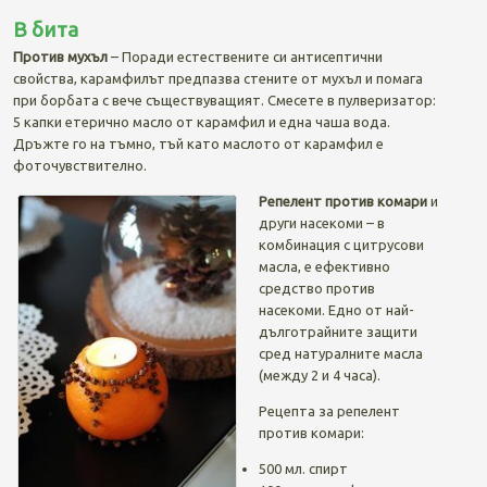
В бита
Против мухъл
– Поради естествените си антисептични
свойства, карамфилът предпазва стените от мухъл и помага
при борбата с вече съществуващият. Смесете в пулверизатор:
5 капки етерично масло от карамфил и една чаша вода.
Дръжте го на тъмно, тъй като маслото от карамфил е
фоточувствително.
Репелент против комари
и
други насекоми – в
комбинация с цитрусови
масла, е ефективно
средство против
насекоми. Едно от най-
дълготрайните защити
сред натуралните масла
(между 2 и 4 часа).
Рецепта за репелент
против комари:
500 мл. спирт