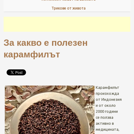
Трикове от живота
За какво е полезен
карамфилът
Карамфилът
произхожда
от Индонезия
и от около
2000 години
се ползва
активно в
медицината,