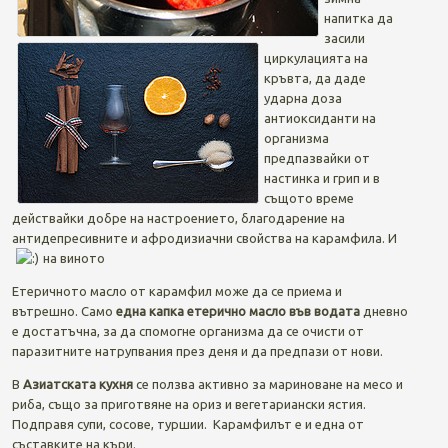
напитка да
засили
циркулацията на
кръвта, да даде
ударна доза
антиоксиданти на
организма
предпазвайки от
настинка и грип и в
същото време
действайки добре на настроението, благодарение на
антидепресивните и афродизиачни свойства на карамфила. И
на виното
Етеричното масло от карамфил може да се приема и
вътрешно. Само
една капка етерично масло във водата
дневно
е достатъчна, за да спомогне организма да се очисти от
паразитните натрупвания през деня и да предпази от нови.
В
Азиатската кухня
се ползва активно за мариноване на месо и
риба, също за приготвяне на ориз и вегетариански ястия.
Подправя супи, сосове, туршии. Карамфилът е и една от
съставките на къри.