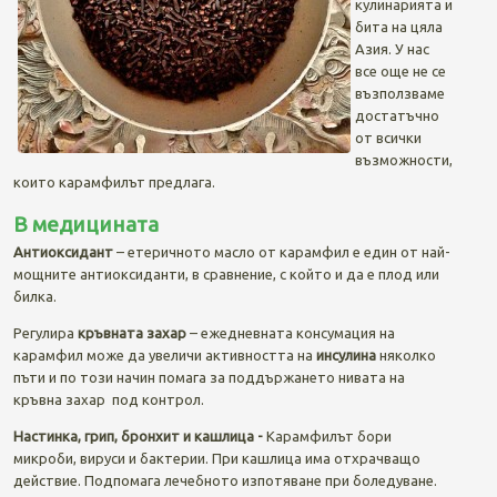
кулинарията и
бита на цяла
Азия. У нас
все още не се
възползваме
достатъчно
от всички
възможности,
които карамфилът предлага.
В медицината
Антиоксидант
– етеричното масло от карамфил е един от най-
мощните антиоксиданти, в сравнение, с който и да е плод или
билка.
Регулира
кръвната захар
– ежедневната консумация на
карамфил може да увеличи активността на
инсулина
няколко
пъти и по този начин помага за поддържането нивата на
кръвна захар под контрол.
Настинка, грип, бронхит и кашлица -
Карамфилът бори
микроби, вируси и бактерии. При кашлица има отхрачващо
действие. Подпомага лечебното изпотяване при боледуване.