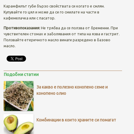
Карамфилът губи бързо свойствата си когато е смлян.
Купувайте го цял и може да си го смилате на части в
кафемелачка или с пасатор.
Противопоказания:
Не трябва да се ползва от бременни. При
чувствителен стомах и заболявания от типа на язва и гастрит.
Ползвайте етеричното масло винаги разредено в базово
масло.
Подобни статии
За какво е полезно конопено семе и
конопено олио
Комбинации в които храните си помагат