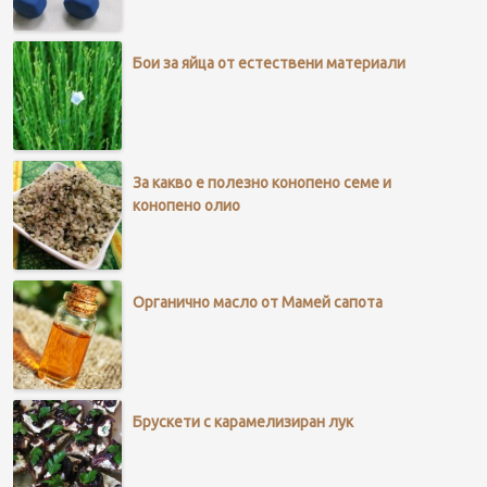
Бои за яйца от естествени материали
За какво е полезно конопено семе и
конопено олио
Органично масло от Мамей сапота
Брускети с карамелизиран лук