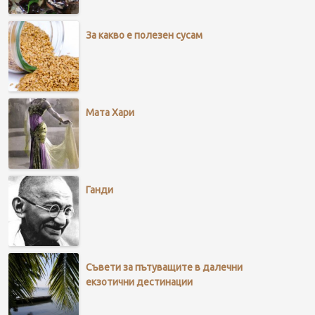
За какво е полезен сусам
Мата Хари
Ганди
Съвети за пътуващите в далечни
екзотични дестинации