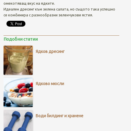
омекотяващ вкус на ядките.
Идеален дресинг към зелена салата, но същото така успешно
се комбинира с разнообразни зеленчукови ястия.
Подобни статии
Ядков дресинг
Ядково мюсли
Боди билдинг и хранене