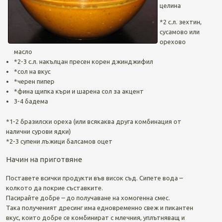
целина
*2 с.л. зехтин,
сусамово или
орехово
масло
*2-3 с.л. накълцан пресен корен джинджифил
*сол на вкус
*черен пипер
*фина щипка къри и шарена сол за акцент
3-4 бадема
*1-2 бразилски ореха (или всякаква друга комбинация от
налични сурови ядки)
*2-3 супени лъжици балсамов оцет
Начин на приготвяне
Поставете всички продукти във висок съд. Сипете вода –
колкото да покрие съставките.
Пасирайте добре – до получаване на хомогенна смес.
Така полученият дресинг има едновременно свеж и пикантен
вкус, които добре се комбинират с млечния, уплътняващ и