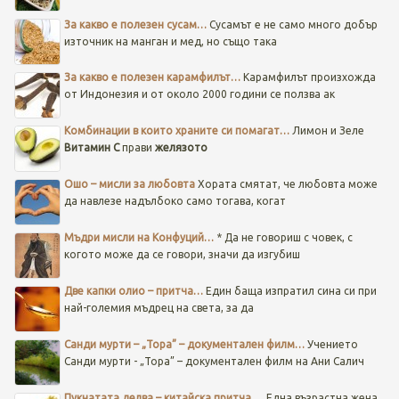
За какво е полезен сусам…
Сусамът е не само много добър
източник на манган и мед, но също така
За какво е полезен карамфилът…
Карамфилът произхожда
от Индонезия и от около 2000 години се ползва ак
Комбинации в които храните си помагат…
Лимон и Зеле
Витамин C
прави
желязото
Ошо – мисли за любовта
Хората смятат, че любовта може
да навлезе надълбоко само тогава, когат
Мъдри мисли на Конфуций…
* Да не говориш с човек, с
когото може да се говори, значи да изгубиш
Две капки олио – притча…
Един баща изпратил сина си при
най-големия мъдрец на света, за да
Санди мурти – „Тора” – документален филм…
Учението
Санди мурти - „Тора” – документален филм на Ани Салич
Пукнатата делва – китайска притча …
Една възрастна жена