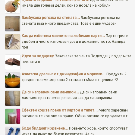
имала две големи делви, които носела на кобили
Бамбукова рогозка на стената…
Бамбукова рогозка на
стената има много предимства. Това е един чудесен
Как да избегнем миенето на любимия парти…
Парти грил е
удобен и често използван уред в домакинството. Намира
при
Идеи за подаръци
Закачалка за чанта
Подходящ подарък за
нежната п
Азиатски дресинг от джинджифил и моркови…
Продукти 2
средно големи моркова 2 стръка стъбла от целина *2
Да си направим сами лампион…
Да си направим сами
лампион практически решения как да си направим
Ефектен кош за пране от картон и тапет…
Много харесвам
ратановите кошове за пране. Обикновенно се продават в г
Боди билдинг и хранене…
Повечето хора, които спортуват
искат да имат по-бързи резултати. Аз ли