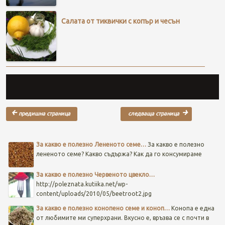
Салата от тиквички с копър и чесън
Post navigation
За какво е полезно Лененото семе…
За какво е полезно
лененото семе? Какво съдържа? Как да го консумираме
За какво е полезно Червеното цвекло…
http://poleznata.kutiika.net/wp-
content/uploads/2010/05/beetroot2.jpg
За какво е полезно конопено семе и коноп…
Конопа е една
от любимите ми суперхрани. Вкусно е, връзва се с почти в