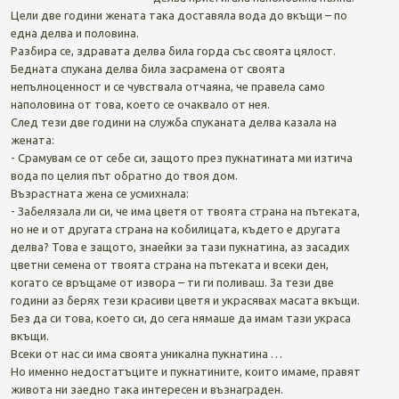
Цели две години жената така доставяла вода до вкъщи – по
една делва и половина.
Разбира се, здравата делва била горда със своята цялост.
Бедната спукана делва била засрамена от своята
непълноценност и се чувствала отчаяна, че правела само
наполовина от това, което се очаквало от нея.
След тези две години на служба спуканата делва казала на
жената:
- Срамувам се от себе си, защото през пукнатината ми изтича
вода по целия път обратно до твоя дом.
Възрастната жена се усмихнала:
- Забелязала ли си, че има цветя от твоята страна на пътеката,
но не и от другата страна на кобилицата, където е другата
делва? Това е защото, знаейки за тази пукнатина, аз засадих
цветни семена от твоята страна на пътеката и всеки ден,
когато се връщаме от извора – ти ги поливаш. За тези две
години аз берях тези красиви цветя и украсявах масата вкъщи.
Без да си това, което си, до сега нямаше да имам тази украса
вкъщи.
Всеки от нас си има своята уникална пукнатина …
Но именно недостатъците и пукнатините, които имаме, правят
живота ни заедно така интересен и възнаграден.