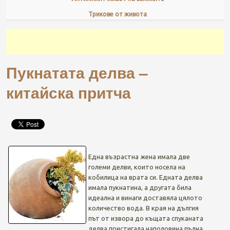
Трикове от живота
Пукнатата делва –
китайска притча
Една възрастна жена имала две
големи делви, които носела на
кобилица на врата си. Едната делва
имала пукнатина, а другата била
идеална и винаги доставяла цялото
количество вода. В края на дългия
път от извора до къщата спуканата
делва пристигала наполовина пълна.