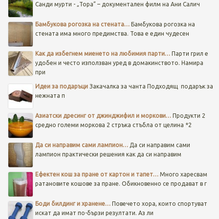
Санди мурти - „Тора” – документален филм на Ани Салич
Бамбукова рогозка на стената…
Бамбукова рогозка на
стената има много предимства. Това е един чудесен
Как да избегнем миенето на любимия парти…
Парти грил е
удобен и често използван уред в домакинството. Намира
при
Идеи за подаръци
Закачалка за чанта
Подходящ подарък за
нежната п
Азиатски дресинг от джинджифил и моркови…
Продукти 2
средно големи моркова 2 стръка стъбла от целина *2
Да си направим сами лампион…
Да си направим сами
лампион практически решения как да си направим
Ефектен кош за пране от картон и тапет…
Много харесвам
ратановите кошове за пране. Обикновенно се продават в г
Боди билдинг и хранене…
Повечето хора, които спортуват
искат да имат по-бързи резултати. Аз ли