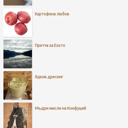
Картофена любов
Притча за Ехото
Ядков дресинг
Мъдри мисли на Конфуций