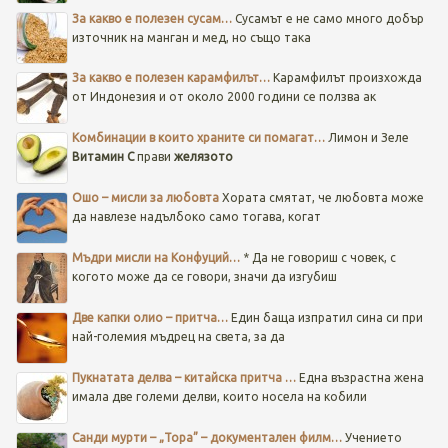
За какво е полезен сусам…
Сусамът е не само много добър
източник на манган и мед, но също така
За какво е полезен карамфилът…
Карамфилът произхожда
от Индонезия и от около 2000 години се ползва ак
Комбинации в които храните си помагат…
Лимон и Зеле
Витамин C
прави
желязото
Ошо – мисли за любовта
Хората смятат, че любовта може
да навлезе надълбоко само тогава, когат
Мъдри мисли на Конфуций…
* Да не говориш с човек, с
когото може да се говори, значи да изгубиш
Две капки олио – притча…
Един баща изпратил сина си при
най-големия мъдрец на света, за да
Пукнатата делва – китайска притча …
Една възрастна жена
имала две големи делви, които носела на кобили
Санди мурти – „Тора” – документален филм…
Учението