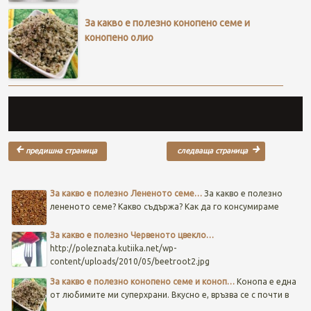
За какво е полезно конопено семе и
конопено олио
Post navigation
За какво е полезно Лененото семе…
За какво е полезно
лененото семе? Какво съдържа? Как да го консумираме
За какво е полезно Червеното цвекло…
http://poleznata.kutiika.net/wp-
content/uploads/2010/05/beetroot2.jpg
За какво е полезно конопено семе и коноп…
Конопа е една
от любимите ми суперхрани. Вкусно е, връзва се с почти в