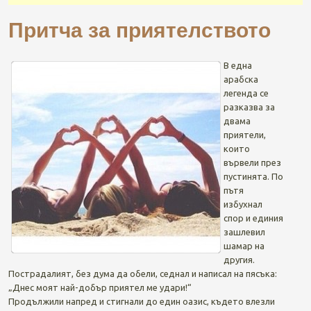
Притча за приятелството
В една
арабска
легенда се
разказва за
двама
приятели,
които
вървели през
пустинята. По
пътя
избухнал
спор и единия
зашлевил
шамар на
другия.
Пострадалият, без дума да обели, седнал и написал на пясъка:
„Днес моят най-добър приятел ме удари!“
Продължили напред и стигнали до един оазис, където влезли