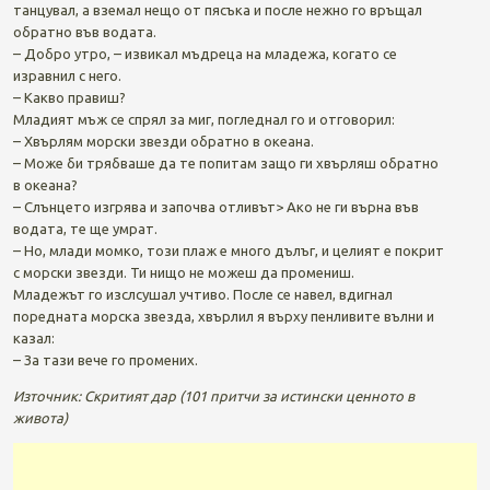
танцувал, а вземал нещо от пясъка и после нежно го връщал
обратно във водата.
– Добро утро, – извикал мъдреца на младежа, когато се
изравнил с него.
– Какво правиш?
Младият мъж се спрял за миг, погледнал го и отговорил:
– Хвърлям морски звезди обратно в океана.
– Може би трябваше да те попитам защо ги хвърляш обратно
в океана?
– Слънцето изгрява и започва отливът> Ако не ги върна във
водата, те ще умрат.
– Но, млади момко, този плаж е много дълъг, и целият е покрит
с морски звезди. Ти нищо не можеш да промениш.
Младежът го изслсушал учтиво. После се навел, вдигнал
поредната морска звезда, хвърлил я върху пенливите вълни и
казал:
– За тази вече го промених.
Източник: Скритият дар (101 притчи за истински ценното в
живота)