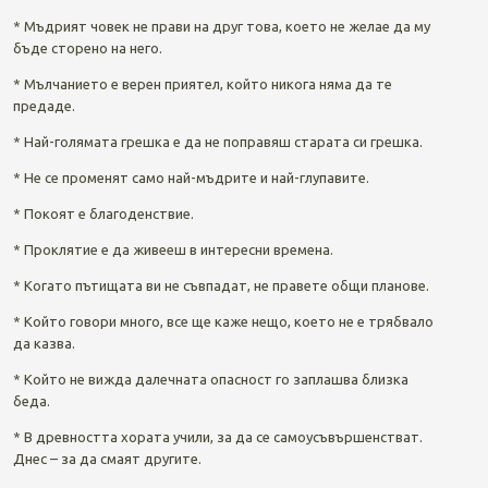
* Мъдрият човек не прави на друг това, което не желае да му
бъде сторено на него.
* Мълчанието е верен приятел, който никога няма да те
предаде.
* Най-голямата грешка е да не поправяш старата си грешка.
* Не се променят само най-мъдрите и най-глупавите.
* Покоят е благоденствие.
* Проклятие е да живееш в интересни времена.
* Когато пътищата ви не съвпадат, не правете общи планове.
* Който говори много, все ще каже нещо, което не е трябвало
да казва.
* Който не вижда далечната опасност го заплашва близка
беда.
* В древността хората учили, за да се самоусъвършенстват.
Днес – за да смаят другите.