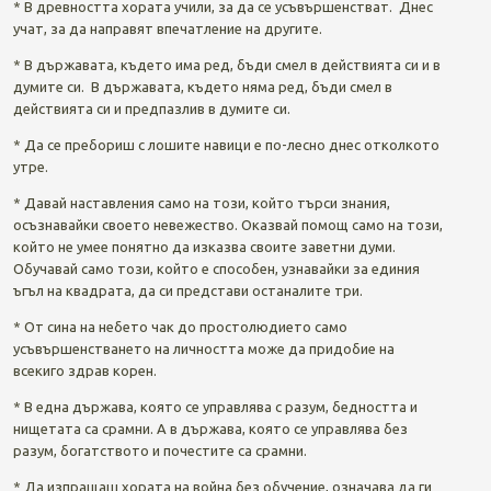
* В древността хората учили, за да се усъвършенстват. Днес
учат, за да направят впечатление на другите.
* В държавата, където има ред, бъди смел в действията си и в
думите си. В държавата, където няма ред, бъди смел в
действията си и предпазлив в думите си.
* Да се пребориш с лошите навици е по-лесно днес отколкото
утре.
* Давай наставления само на този, който търси знания,
осъзнавайки своето невежество. Оказвай помощ само на този,
който не умее понятно да изказва своите заветни думи.
Обучавай само този, който е способен, узнавайки за единия
ъгъл на квадрата, да си представи останалите три.
* От сина на небето чак до простолюдието само
усъвършенстването на личността може да придобие на
всекиго здрав корен.
* В една държава, която се управлява с разум, бедността и
нищетата са срамни. А в държава, която се управлява без
разум, богатството и почестите са срамни.
* Да изпращаш хората на война без обучение, означава да ги