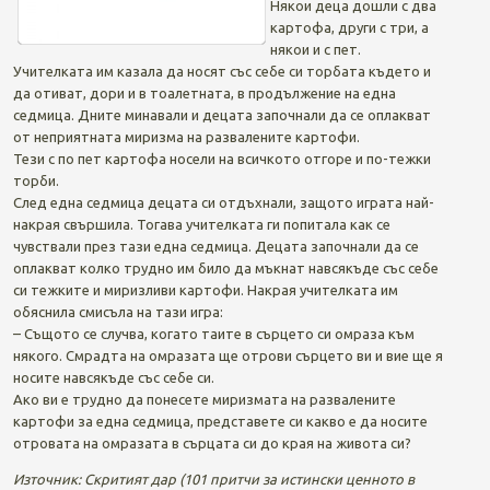
Някои деца дошли с два
картофа, други с три, а
някои и с пет.
Учителката им казала да носят със себе си торбата където и
да отиват, дори и в тоалетната, в продължение на една
седмица. Дните минавали и децата започнали да се оплакват
от неприятната миризма на развалените картофи.
Тези с по пет картофа носели на всичкото отгоре и по-тежки
торби.
След една седмица децата си отдъхнали, защото играта най-
накрая свършила. Тогава учителката ги попитала как се
чувствали през тази една седмица. Децата започнали да се
оплакват колко трудно им било да мъкнат навсякъде със себе
си тежките и миризливи картофи. Накрая учителката им
обяснила смисъла на тази игра:
– Същото се случва, когато таите в сърцето си омраза към
някого. Смрадта на омразата ще отрови сърцето ви и вие ще я
носите навсякъде със себе си.
Ако ви е трудно да понесете миризмата на развалените
картофи за една седмица, представете си какво е да носите
отровата на омразата в сърцата си до края на живота си?
Източник: Скритият дар (101 притчи за истински ценното в