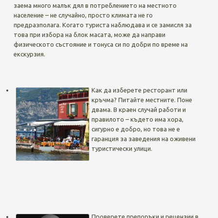
заема много малък дял в потреблението на местното
население – не случайно, просто климата не го
предразполага. Когато туриста наблюдава и се замисля за
това при избора на блок масата, може да направи
физическото състояние и тонуса си по добри по време на
екскурзия.
Как да изберете ресторант или
кръчма? Питайте местните. Поне
двама. В краен случай работи и
правилото – където има хора,
сигурно е добро, но това не е
гаранция за заведения на оживени
туристически улици.
Проверете препоръки и рецензии в