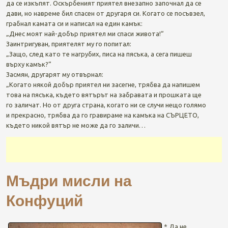
да се изкъпят. Оскърбеният приятел внезапно започнал да се
дави, но навреме бил спасен от другаря си. Когато се посъвзел,
грабнал камата си и написал на един камък:
„Днес моят най-добър приятел ми спаси живота!“
Заинтригуван, приятелят му го попитал:
„Защо, след като те нагрубих, писа на пясъка, а сега пишеш
върху камък?“
Засмян, другарят му отвърнал:
„Когато някой добър приятел ни засегне, трябва да напишем
това на пясъка, където вятърът на забравата и прошката ще
го заличат. Но от друга страна, когато ни се случи нещо голямо
и прекрасно, трябва да го гравираме на камъка на СЪРЦЕТО,
където никoй вятър не може да го заличи…
Мъдри мисли на
Конфуций
* Да не