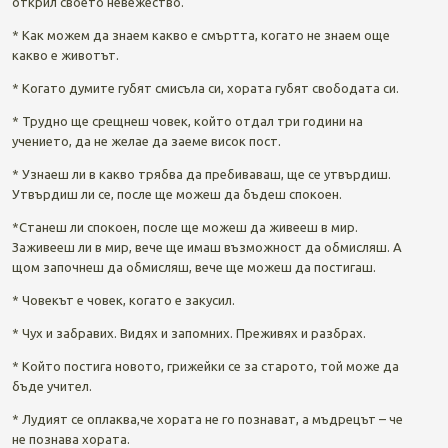
открил своето невежество.
* Как можем да знаем какво е смъртта, когато не знаем още
какво е животът.
* Когато думите губят смисъла си, хората губят свободата си.
* Трудно ще срещнеш човек, който отдал три години на
учението, да не желае да заеме висок пост.
* Узнаеш ли в какво трябва да пребиваваш, ще се утвърдиш.
Утвърдиш ли се, после ще можеш да бъдеш спокоен.
*Станеш ли спокоен, после ще можеш да живееш в мир.
Заживееш ли в мир, вече ще имаш възможност да обмисляш. А
щом започнеш да обмисляш, вече ще можеш да постигаш.
* Човекът е човек, когато е закусил.
* Чух и забравих. Видях и запомних. Преживях и разбрах.
* Който постига новото, грижейки се за старото, той може да
бъде учител.
* Лудият се оплаква,че хората не го познават, а мъдрецът – че
не познава хората.