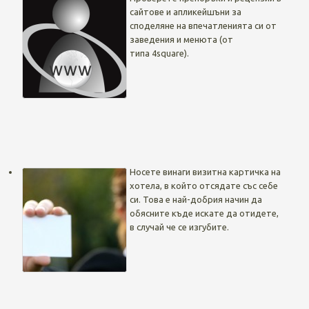
сайтове и апликейшъни за
споделяне на впечатленията си от
заведения и менюта (от
типа 4square).
Носете винаги визитна картичка на
хотела, в който отсядате със себе
си. Това е най-добрия начин да
обясните къде искате да отидете,
в случай че се изгубите.