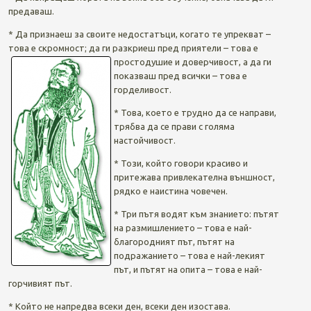
предаваш.
* Да признаеш за своите недостатъци, когато те упрекват –
това е скромност; да ги разкриеш пред приятели – това е
простодушие и доверчивост, а да ги
показваш пред всички – това е
горделивост.
* Това, което е трудно да се направи,
трябва да се прави с голяма
настойчивост.
* Този, който говори красиво и
притежава привлекателна външност,
рядко е наистина човечен.
* Три пътя водят към знанието: пътят
на размишлението – това е най-
благородният път, пътят на
подражанието – това е най-лекият
път, и пътят на опита – това е най-
горчивият път.
* Който не напредва всеки ден, всеки ден изостава.