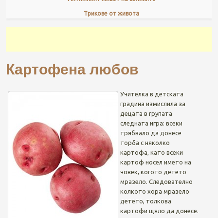
Трикове от живота
Картофена любов
Учителка в детската
градина измислила за
децата в групата
следната игра: всеки
трябвало да донесе
торба с няколко
картофа, като всеки
картоф носел името на
човек, когото детето
мразело. Следователно
колкото хора мразело
детето, толкова
картофи щяло да донесе.