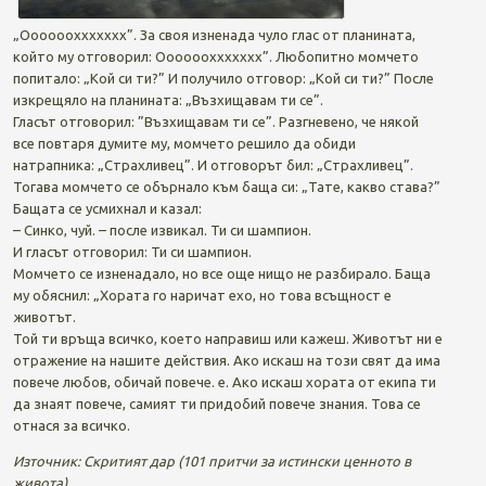
„Ооооооххххххх”. За своя изненада чуло глас от планината,
който му отговорил: Ооооооххххххх”. Любопитно момчето
попитало: „Кой си ти?” И получило отговор: „Кой си ти?” После
изкрещяло на планината: „Възхищавам ти се”.
Гласът отговорил: ”Възхищавам ти се”. Разгневено, че някой
все повтаря думите му, момчето решило да обиди
натрапника: „Страхливец”. И отговорът бил: „Страхливец”.
Тогава момчето се обърнало към баща си: „Тате, какво става?”
Бащата се усмихнал и казал:
– Синко, чуй. – после извикал. Ти си шампион.
И гласът отговорил: Ти си шампион.
Момчето се изненадало, но все още нищо не разбирало. Баща
му обяснил: „Хората го наричат ехо, но това всъщност е
животът.
Той ти връща всичко, което направиш или кажеш. Животът ни е
отражение на нашите действия. Ако искаш на този свят да има
повече любов, обичай повече. е. Ако искаш хората от екипа ти
да знаят повече, самият ти придобий повече знания. Това се
отнася за всичко.
Източник: Скритият дар (101 притчи за истински ценното в
живота)