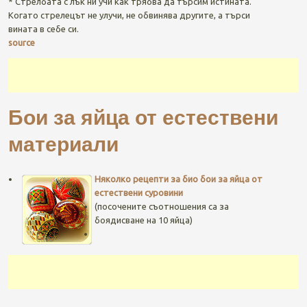
* Стрелбата с лък ни учи как трябва да търсим истината.
Когато стрелецът не улучи, не обвинява другите, а търси
вината в себе си.
source
Бои за яйца от естествени
материали
Няколко рецепти за био бои за яйца от
естествени суровини
(посочените съотношения са за
боядисване на 10 яйца)