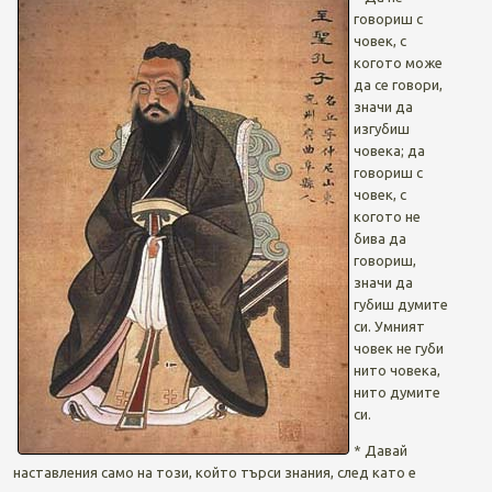
говориш с
човек, с
когото може
да се говори,
значи да
изгубиш
човека; да
говориш с
човек, с
когото не
бива да
говориш,
значи да
губиш думите
си. Умният
човек не губи
нито човека,
нито думите
си.
* Давай
наставления само на този, който търси знания, след като е