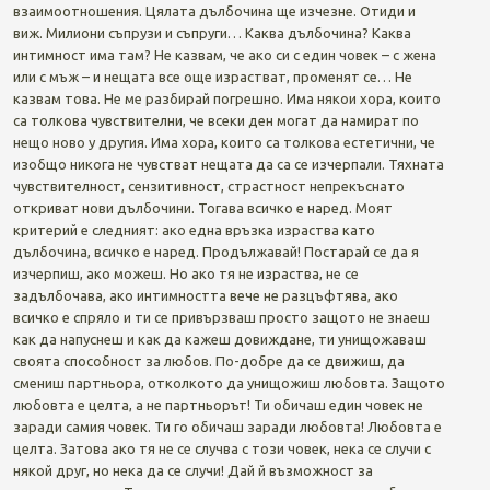
взаимоотношения. Цялата дълбочина ще изчезне. Отиди и
виж. Милиони съпрузи и съпруги… Каква дълбочина? Каква
интимност има там? Не казвам, че ако си с един човек – с жена
или с мъж – и нещата все още израстват, променят се… Не
казвам това. Не ме разбирай погрешно. Има някои хора, които
са толкова чувствителни, че всеки ден могат да намират по
нещо ново у другия. Има хора, които са толкова естетични, че
изобщо никога не чувстват нещата да са се изчерпали. Тяхната
чувствителност, сензитивност, страстност непрекъснато
откриват нови дълбочини. Тогава всичко е наред. Моят
критерий е следният: ако една връзка израства като
дълбочина, всичко е наред. Продължавай! Постарай се да я
изчерпиш, ако можеш. Но ако тя не израства, не се
задълбочава, ако интимността вече не разцъфтява, ако
всичко е спряло и ти се привързваш просто защото не знаеш
как да напуснеш и как да кажеш довиждане, ти унищожаваш
своята способност за любов. По-добре да се движиш, да
смениш партньора, отколкото да унищожиш любовта. Защото
любовта е целта, а не партньорът! Ти обичаш един човек не
заради самия човек. Ти го обичаш заради любовта! Любовта е
целта. Затова ако тя не се случва с този човек, нека се случи с
някой друг, но нека да се случи! Дай й възможност за