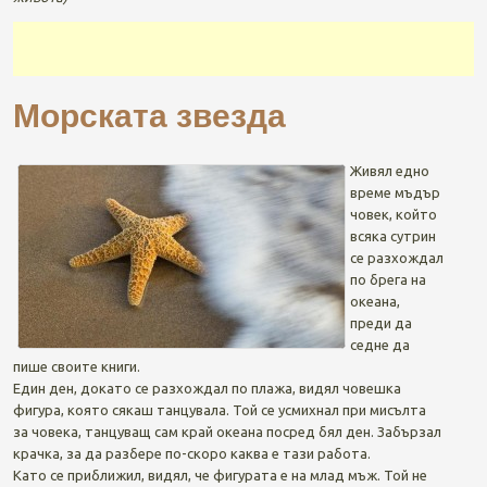
Морската звезда
Живял едно
време мъдър
човек, който
всяка сутрин
се разхождал
по брега на
океана,
преди да
седне да
пише своите книги.
Един ден, докато се разхождал по плажа, видял човешка
фигура, която сякаш танцувала. Той се усмихнал при мисълта
за човека, танцуващ сам край океана посред бял ден. Забързал
крачка, за да разбере по-скоро каква е тази работа.
Като се приближил, видял, че фигурата е на млад мъж. Той не