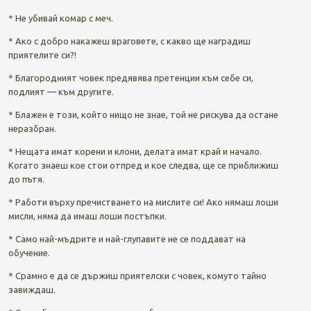
* Не убивай комар с меч.
* Ако с добро накажеш враговете, с какво ще наградиш
приятелите си?!
* Благородният човек предявява претенции към себе си,
подлият — към другите.
* Блажен е този, който нищо не знае, той не рискува да остане
неразбран.
* Нещата имат корени и клони, делата имат край и начало.
Когато знаеш кое стои отпред и кое следва, ще се приближиш
до пътя.
* Работи върху пречистването на мислите си! Ако нямаш лоши
мисли, няма да имаш лоши постъпки.
* Само най-мъдрите и най-глупавите не се поддават на
обучение.
* Срамно е да се държиш приятелски с човек, комуто тайно
завиждаш.