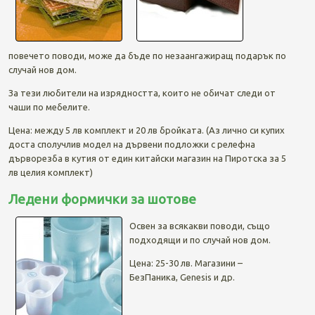
повечето поводи, може да бъде по незаангажиращ подарък по
случай нов дом.
За тези любители на изрядността, които не обичат следи от
чаши по мебелите.
Цена: между 5 лв комплект и 20 лв бройката. (Аз лично си купих
доста сполучлив модел на дървени подложки с релефна
дърворезба в кутия от един китайски магазин на Пиротска за 5
лв целия комплект)
Ледени формички за шотове
Освен за всякакви поводи, също
подходящи и по случай нов дом.
Цена: 25-30 лв. Магазини –
БезПаника, Genesis и др.