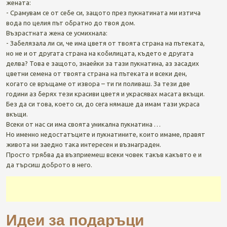
жената:
- Срамувам се от себе си, защото през пукнатината ми изтича
вода по целия път обратно до твоя дом.
Възрастната жена се усмихнала:
- Забелязала ли си, че има цветя от твоята страна на пътеката,
но не и от другата страна на кобилицата, където е другата
делва? Това е защото, знаейки за тази пукнатина, аз засадих
цветни семена от твоята страна на пътеката и всеки ден,
когато се връщаме от извора – ти ги поливаш. За тези две
години аз берях тези красиви цветя и украсявах масата вкъщи.
Без да си това, което си, до сега нямаше да имам тази украса
вкъщи.
Всеки от нас си има своята уникална пукнатина …
Но именно недостатъците и пукнатините, които имаме, правят
живота ни заедно така интересен и възнаграден.
Просто трябва да възприемеш всеки човек такъв какъвто е и
да търсиш доброто в него.
Идеи за подаръци