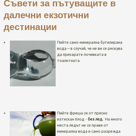
Съвети за пътуващите в
далечни екзотични
дестинации
Пийте само минерална бутилирана
вода – в случай, че не ви се рискува
да прекарате почивката в
тоалетната.
Пийте фреша си от прясно
изтискан плод -
без лед.
На много
места ледът не се прави от
минерална вода и само разрежда