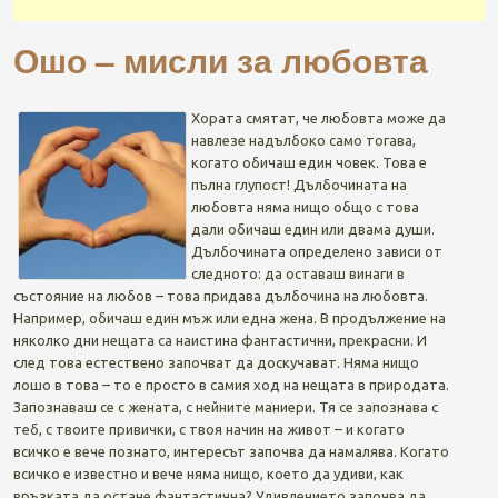
Ошо – мисли за любовта
Хората смятат, че любовта може да
навлезе надълбоко само тогава,
когато обичаш един човек. Това е
пълна глупост! Дълбочината на
любовта няма нищо общо с това
дали обичаш един или двама души.
Дълбочината определено зависи от
следното: да оставаш винаги в
състояние на любов – това придава дълбочина на любовта.
Например, обичаш един мъж или една жена. В продължение на
няколко дни нещата са наистина фантастични, прекрасни. И
след това естествено започват да доскучават. Няма нищо
лошо в това – то е просто в самия ход на нещата в природата.
Запознаваш се с жената, с нейните маниери. Тя се запознава с
теб, с твоите привички, с твоя начин на живот – и когато
всичко е вече познато, интересът започва да намалява. Когато
всичко е известно и вече няма нищо, което да удиви, как
връзката да остане фантастична? Удивлението започва да