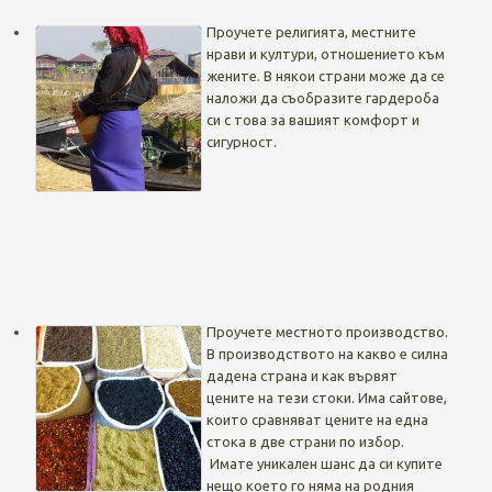
Проучете религията, местните
нрави и култури, отношението към
жените. В някои страни може да се
наложи да съобразите гардероба
си с това за вашият комфорт и
сигурност.
Проучете местното производство.
В производството на какво е силна
дадена страна и как вървят
цените на тези стоки. Има сайтове,
които сравняват цените на една
стока в две страни по избор.
Имате уникален шанс да си купите
нещо което го няма на родния