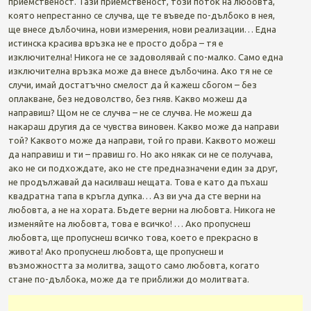
приемственост. Тази приемственост, този поток на любовта,
която непрестанно се случва, ще те въведе по-дълбоко в нея,
ще внесе дълбочина, нови измерения, нови реализации… Една
истинска красива връзка не е просто добра – тя е
изключителна! Никога не се задоволявай с по-малко. Само една
изключителна връзка може да внесе дълбочина. Ако тя не се
случи, имай достатъчно смелост да й кажеш сбогом – без
оплакване, без недоволство, без гняв. Какво можеш да
направиш? Щом не се случва – не се случва. Не можеш да
накараш другия да се чувства виновен. Какво може да направи
той? Каквото може да направи, той го прави. Каквото можеш
да направиш и ти – правиш го. Но ако някак си не се получава,
ако не си подхождате, ако не сте предназначени един за друг,
не продължавай да насилваш нещата. Това е като да пъхаш
квадратна тапа в кръгла дупка… Аз ви уча да сте верни на
любовта, а не на хората. Бъдете верни на любовта. Никога не
изменяйте на любовта, това е всичко! … Ако пропуснеш
любовта, ще пропуснеш всичко това, което е прекрасно в
живота! Ако пропуснеш любовта, ще пропуснеш и
възможността за молитва, защото само любовта, когато
стане по-дълбока, може да те приближи до молитвата.