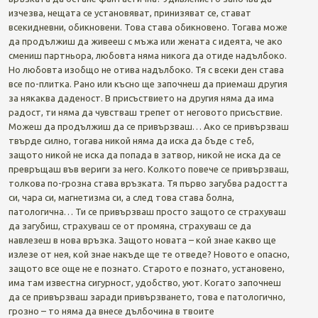
изчезва, нещата се установяват, принизяват се, стават
всекидневни, обикновени. Това става обикновено. Тогава може
да продължиш да живееш с мъжа или жената с идеята, че ако
смениш партньора, любовта няма никога да отиде надълбоко.
Но любовта изобщо не отива надълбоко. Тя с всеки ден става
все по-плитка. Рано или късно ще започнеш да приемаш другия
за някаква даденост. В присъствието на другия няма да има
радост, ти няма да чувстваш трепет от неговото присъствие.
Можеш да продължиш да се привързваш… Ако се привързваш
твърде силно, тогава никой няма да иска да бъде с теб,
защото никой не иска да попада в затвор, никой не иска да се
превръщаш във вериги за него. Колкото повече се привързваш,
толкова по-грозна става връзката. Тя първо загубва радостта
си, чара си, магнетизма си, а след това става болна,
патологична… Ти се привързваш просто защото се страхуваш
да загубиш, страхуваш се от промяна, страхуваш се да
навлезеш в нова връзка. Защото новата – кой знае какво ще
излезе от нея, кой знае накъде ще те отведе? Новото е опасно,
защото все още не е познато. Старото е познато, установено,
има там известна сигурност, удобство, уют. Когато започнеш
да се привързваш заради привързването, това е патологично,
грозно – то няма да внесе дълбочина в твоите