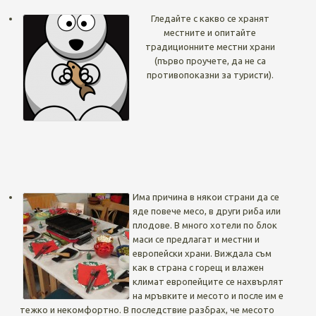
Гледайте с какво се хранят
местните и опитайте
традиционните местни храни
(първо проучете, да не са
противопоказни за туристи).
Има причина в някои страни да се
яде повече месо, в други риба или
плодове. В много хотели по блок
маси се предлагат и местни и
европейски храни. Виждала съм
как в страна с горещ и влажен
климат европейците се нахвърлят
на мръвките и месото и после им е
тежко и некомфортно. В последствие разбрах, че месото