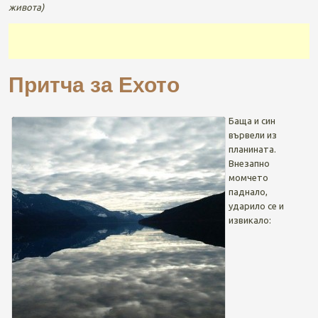
живота)
Притча за Ехото
Баща и син
вървели из
планината.
Внезапно
момчето
паднало,
ударило се и
извикало: