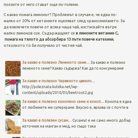
ползите от него стават още по-големи.
С какво помага лимонът? Проблемът в случая е, че едва по-
малко от 20% от кетахинте оцеляват след храносмилането. За
да извлечете повече от всяка чаша чай, изстискайте вътре
малко лимонов сок. Съдържащият се
в лимоните витамин С,
помага на тялото да абсорбира 13 пъти повече катехини
,
отколкото то би получило от чистия чай.
Post navigation
За какво е полезно Лененото семе…
За какво е полезно
лененото семе? Какво съдържа? Как да го консумираме
За какво е полезно Червеното цвекло…
http://poleznata.kutiika.net/wp-
content/uploads/2010/05/beetroot2.jpg
За какво е полезно конопено семе и коноп…
Конопа е една
от любимите ми суперхрани. Вкусно е, връзва се с почти в
За какво е полезен сусам…
Сусамът е не само много добър
източник на манган и мед, но също така