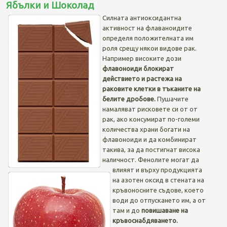
Ябълки и Шоколад
Силната антиоксидантна
активност на флаваноидите
определя положителната им
роля срещу някои видове рак.
Например високите дози
флавоноиди
блокират
действието и растежа на
раковите клетки в тъканите на
белите дробове.
Пушачите
намаляват рисковете си от от
рак, ако консумират по-големи
количества храни богати на
флавоноиди и да комбинират
такива, за да постигнат висока
наличност. Фенолите могат да
влияят и върху продукцията
на азотен оксид в стената на
кръвоносните съдове, което
води до отпускането им, а от
там и до
повишаване на
кръвоснабдяването.