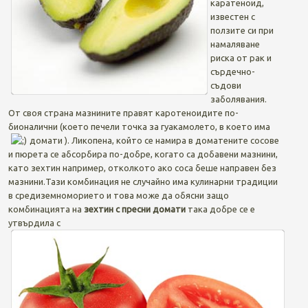
каратеноид,
известен с
ползите си при
намаляване
риска от рак и
сърдечно-
съдови
заболявания.
От своя страна мазнините правят каротеноидите по-
бионалични (което печели точка за гуакамолето, в което има
домати
). Ликопена, който се намира в доматените сосове
и пюрета се абсорбира по-добре, когато са добавени мазнини,
като зехтин например, отколкото ако соса беше направен без
мазнини.Тази комбинация не случайно има кулинарни традиции
в средиземноморието и това може да обясни защо
комбинацията на
зехтин с пресни домати
така добре се е
утвърдила с