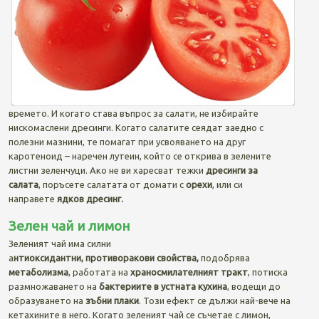
времето. И когато става въпрос за салати, не избирайте
нискомаслени дресинги. Когато салатите сеядат заедно с
полезни мазнини, те помагат при усвояването на друг
каротеноид – наречен лутеин, който се открива в зелените
листни зеленчуци. Ако не ви харесват тежки
дресинги за
салата
, поръсете салатата от домати с
орехи
, или си
направете
ядков дресинг.
Зелен чай и лимон
Зеленият чай има силни
а
нтиоксидантни, противоракови свойства,
подобрява
метаболизма
, работата на
храносмилателният тракт
, потиска
размножаването на
бактериите в устната кухина
, водещи до
образуването на
зъбни плаки
. Този ефект се дължи най-вече на
кетахините в него. Когато зеленият чай се съчетае с лимон,