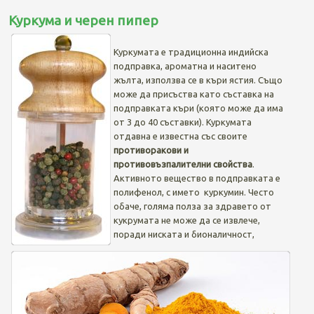
Куркума и черен пипер
Куркумата е традиционна индийска
подправка, ароматна и наситено
жълта, използва се в къри ястия. Също
може да присъства като съставка на
подправката къри (която може да има
от 3 до 40 съставки). Куркумата
отдавна е известна със своите
противоракови и
противовъзпалителни свойства
.
Активното вещество в подправката е
полифенол, с името куркумин. Често
обаче, голяма полза за здравето от
кукрумата не може да се извлече,
поради ниската и бионаличност,