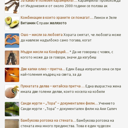
За какво е полезен карамфилът…
Карамфилът произхожда
от Индонезия и от около 2000 години се ползва ак
Комбинации в които храните си помагат…
Лимон и Зеле
Витамин C
прави
желязото
Ошо – мисли за любовта
Хората смятат, че любовта може
да навлезе надълбоко само тогава, когат
Мъдри мисли на Конфуций…
* Да не говориш с човек, с
когото може да се говори, значи да изгубиш
Две капки олио – притча…
Един баща изпратил сина си при
най-големия мъдрец на света, за да
Пукнатата делва – китайска притча …
Една възрастна жена
имала две големи делви, които носела на кобили
Санди мурти – „Тора” – документален филм…
Учението
Санди мурти - „Тора” – документален филм на Ани Салич
Бамбукова рогозка на стената…
Бамбукова рогозка на
стената има много предимства. Това е един чудесен