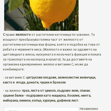
C
прави
желязото
от растителни източници по-усвоимо. То
всъщност преобразува голяма част от желязото от
растителни източници във форма, която е подобна на това от
рибата и червените меса. (Желязото е важно за здравето на
щитовидната жлеза, мускулната и мозъчната функция и помага
за транспорта на кислород в кръвта). За да доставите на
организма едновременно желязо и витамин С, може да
комбинирате:
- за витамин С:
цитрусови плодове, зеленолистни зеленчуци,
както и ягоди, домати, чушки и броколи
- за желязо:
праз, листа от цвекло, къдраво зеле, спанак.
сушени билки -
подправки като мащерка, босилек, мента,
майорана, кимион, копър, куркума, дафинов лист.
Независимо