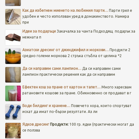
Как да избегнем миенето на любимия парти…
Парти грил е
удобен и често използван уред в домакинството. Намира
при
Идеи за подаръци
Закачалка за чанта
Подходящ подарък за
нежната п
Азиатски дресинг от джинджифил и моркови…
Продукти 2
средно големи моркова 2 стръка стъбла от целина *2
Да си направим сами лампион…
Да си направим сами
лампион практически решения как да си направим
Ефектен кош за пране от картон и тапет…
Много харесвам
ратановите кошове за пране. Обикновенно се продават в г
Боди билдинг и хранене…
Повечето хора, които спортуват
искат да имат по-бързи резултати. Аз ли
Ядков дресинг
Продукти:
100 гр. ядки (практически могат да
се ползва