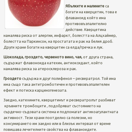
Ябълките и малините
са
богати на кверцетин, това е
флаваноид който има
противовъзпалително
действие. Кверцетина
намалява риска от алергии, инфаркт, болестта на Алцхаймер,
болестта на Паркинсон, на простатата и рак на белия дроб.
Други храни богати на кверцетин са елда/гречка и лук.
Шоколада, гроздето, червеното вино, чая,
от друга страна,
съдържат флавоноида катехин, антиоксидант, който
намалява риска за атеросклероза и рак.
Гроздето
съдържа и друг полифенол – ресвератрол. Той има
има също така антитромботичен и противовъзпалителен
ефект и потиска карциногенезата.
Заедно, катехините, кверцетинът и ресвератролът разбиват
кръвните тромбоцити , подобряват състоянието на
сърдечно-съдовата система и подпомагат антикоагулантната
активност. Тези храни поотделно са полезни, но
консумирането им заедно или в близък интервал от време
повишава лечителните свойства на флаваноидите.