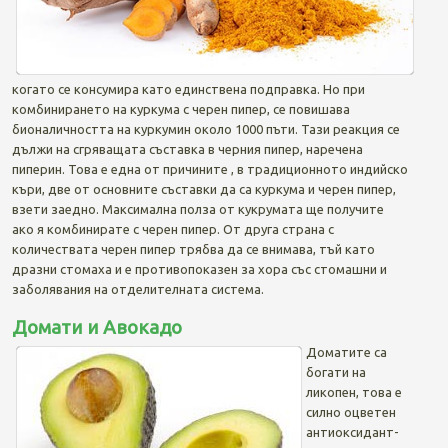
когато се консумира като единствена подправка. Но при
комбинирането на куркума с черен пипер, се повишава
бионаличността на куркумин около 1000 пъти. Тази реакция се
дължи на сгряващата съставка в черния пипер, наречена
пиперин. Това е една от причините , в традиционното индийско
къри, две от основните съставки да са куркума и черен пипер,
взети заедно. Максимална полза от кукрумата ще получите
ако я комбинирате с черен пипер. От друга страна с
количествата черен пипер трябва да се внимава, тъй като
дразни стомаха и е противопоказен за хора със стомашни и
заболявания на отделителната система.
Домати и Авокадо
Доматите са
богати на
ликопен, това е
силно оцветен
антиоксидант-