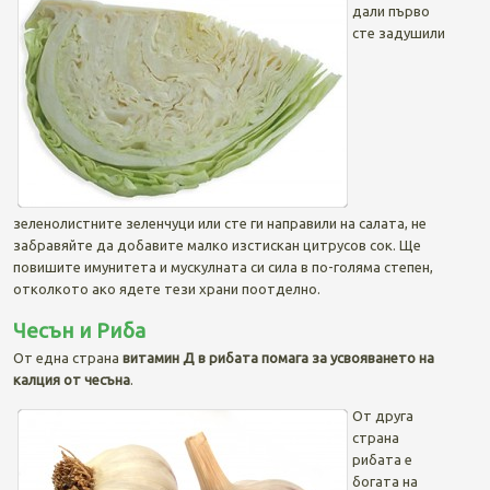
дали първо
сте задушили
зеленолистните зеленчуци или сте ги направили на салата, не
забравяйте да добавите малко изстискан цитрусов сок. Ще
повишите имунитета и мускулната си сила в по-голяма степен,
отколкото ако ядете тези храни поотделно.
Чесън и Риба
От една страна
витамин Д в рибата помага за усвояването на
калция от чесъна
.
От друга
страна
рибата е
богата на