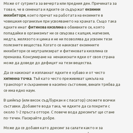
Може от сутринта за вечерта или предния ден. Причината за
това е, че в семената и ядките се съдържат
ензимни
инхибитори
, които пречат на работата на ензимите в
човешкия организъм при усвояването на храната. Също така
ядките имат
фитинова киселина
в обвивките си, която
попадайки в организмът ни се свързва с калция, магнезия,
медта, желязото и цинка и не ни позволява да усвоим тези
полезните вещества. Когато се накисват ензимните
инхибитори се неутрализират и фитиновата киселина се
премахва. Консумиране на ненакиснати ядки от своя страна
може да доведе до дефицит на тези вещества.
Да се накиснат и изплакнат ядките е хубаво и от чисто
хигиенна точка
. Тъй като често преживяват цикъла на
транспорт и съхранение в насипно състояние, винаги трябва да
се има едно наум.
В шейкър (или висок съд/буркан и с пасатор) сложете всички
съставки. Добавете вода така, че ядките да са покрити с
около 1-2 пръста отгоре. С повече вода дресингът ще стане
по-течен. Пасирайте добре.
Може да се добавя като дресинг за салати както и за