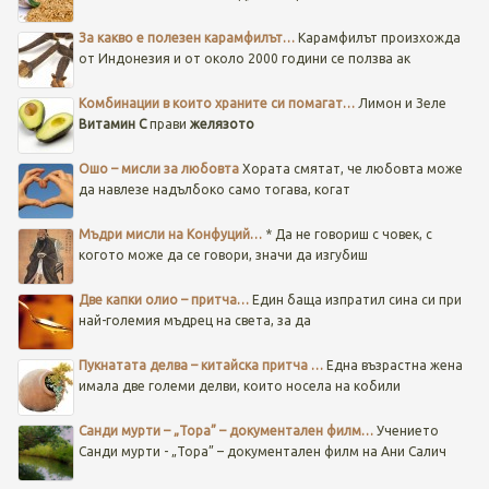
За какво е полезен карамфилът…
Карамфилът произхожда
от Индонезия и от около 2000 години се ползва ак
Комбинации в които храните си помагат…
Лимон и Зеле
Витамин C
прави
желязото
Ошо – мисли за любовта
Хората смятат, че любовта може
да навлезе надълбоко само тогава, когат
Мъдри мисли на Конфуций…
* Да не говориш с човек, с
когото може да се говори, значи да изгубиш
Две капки олио – притча…
Един баща изпратил сина си при
най-големия мъдрец на света, за да
Пукнатата делва – китайска притча …
Една възрастна жена
имала две големи делви, които носела на кобили
Санди мурти – „Тора” – документален филм…
Учението
Санди мурти - „Тора” – документален филм на Ани Салич