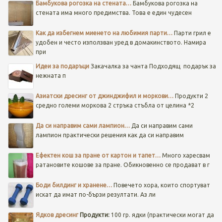
Бамбукова рогозка на стената…
Бамбукова рогозка на
стената има много предимства. Това е един чудесен
Как да избегнем миенето на любимия парти…
Парти грил е
удобен и често използван уред в домакинството. Намира
при
Идеи за подаръци
Закачалка за чанта
Подходящ подарък за
нежната п
Азиатски дресинг от джинджифил и моркови…
Продукти 2
средно големи моркова 2 стръка стъбла от целина *2
Да си направим сами лампион…
Да си направим сами
лампион практически решения как да си направим
Ефектен кош за пране от картон и тапет…
Много харесвам
ратановите кошове за пране. Обикновенно се продават в г
Боди билдинг и хранене…
Повечето хора, които спортуват
искат да имат по-бързи резултати. Аз ли
Ядков дресинг
Продукти:
100 гр. ядки (практически могат да