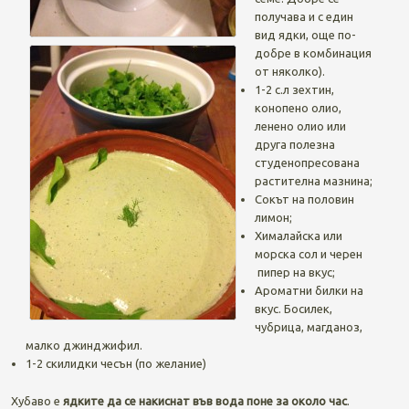
получава и с един
вид ядки, още по-
добре в комбинация
от няколко).
1-2 с.л зехтин,
конопено олио,
ленено олио или
друга полезна
студенопресована
растителна мазнина;
Сокът на половин
лимон;
Хималайска или
морска сол и черен
пипер на вкус;
Ароматни билки на
вкус. Босилек,
чубрица, магданоз,
малко джинджифил.
1-2 скилидки чесън (по желание)
Хубаво е
ядките да се накиснат във вода поне за около час
.