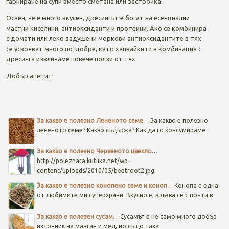
гарниране на супи вместо сметана или застройка.
Освен, че е много вкусен, дресингът е богат на есенциални
мастни киселини, антиоксиданти и протеини. Ако се комбинира
с домати или леко задушени моркови антиоксидантите в тях
се усвояват много по-добре, като хапвайки ги в комбинация с
дресинга извличаме повече ползи от тях.
Добър апетит!
Post navigation
За какво е полезно Лененото семе…
За какво е полезно
лененото семе? Какво съдържа? Как да го консумираме
За какво е полезно Червеното цвекло…
http://poleznata.kutiika.net/wp-
content/uploads/2010/05/beetroot2.jpg
За какво е полезно конопено семе и коноп…
Конопа е една
от любимите ми суперхрани. Вкусно е, връзва се с почти в
За какво е полезен сусам…
Сусамът е не само много добър
източник на манган и мед, но също така