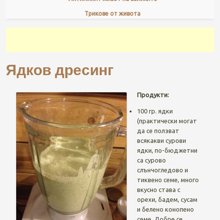
Трикове от живота
Ядков дресинг
Продукти:
100 гр. ядки
(практически могат
да се ползват
всякакви сурови
ядки, по-бюджетни
са сурово
слънчогледово и
тиквено семе, много
вкусно става с
орехи, бадем, сусам
и белено конопено
семе. Добре се