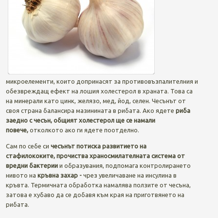
микроелементи, които допринасят за противовъзпалителния и
обезвреждащ ефект на лошия холестерол в храната. Това са
на минерали като цинк, желязо, мед, йод, селен. Чесънът от
своя страна балансира мазинината в рибата. Ако ядете
риба
заедно с чесън, общият холестерол ще се намали
повече,
отколкото ако ги ядете поотделно.
Сам по себе си
чесънът потиска развитието на
стафилококите,
прочиства храносмилателната система от
вредни бактерии
и образувания, подпомага контролирането
нивото на
кръвна захар -
чрез увеличаване на инсулина в
кръвта. Термичната обработка намалява ползите от чесъна,
затова е хубаво да се добавя към края на приготвянето на
рибата.