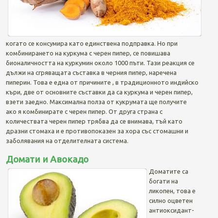
когато се консумира като единствена подправка. Но при
комбинирането на куркума с черен пипер, се повишава
бионаличността на куркумин около 1000 пъти. Тази реакция се
дължи на сгряващата съставка в черния пипер, наречена
пиперин. Това е една от причините , в традиционното индийско
къри, две от основните съставки да са куркума и черен пипер,
взети заедно. Максимална полза от кукрумата ще получите
ако я комбинирате с черен пипер. От друга страна с
количествата черен пипер трябва да се внимава, тъй като
дразни стомаха и е противопоказен за хора със стомашни и
заболявания на отделителната система.
Домати и Авокадо
Доматите са
богати на
ликопен, това е
силно оцветен
антиоксидант-