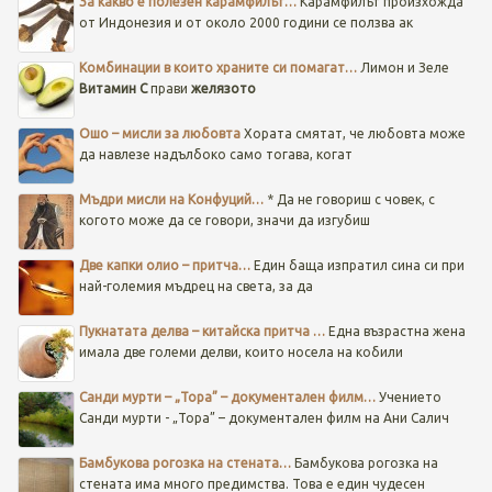
За какво е полезен карамфилът…
Карамфилът произхожда
от Индонезия и от около 2000 години се ползва ак
Комбинации в които храните си помагат…
Лимон и Зеле
Витамин C
прави
желязото
Ошо – мисли за любовта
Хората смятат, че любовта може
да навлезе надълбоко само тогава, когат
Мъдри мисли на Конфуций…
* Да не говориш с човек, с
когото може да се говори, значи да изгубиш
Две капки олио – притча…
Един баща изпратил сина си при
най-големия мъдрец на света, за да
Пукнатата делва – китайска притча …
Една възрастна жена
имала две големи делви, които носела на кобили
Санди мурти – „Тора” – документален филм…
Учението
Санди мурти - „Тора” – документален филм на Ани Салич
Бамбукова рогозка на стената…
Бамбукова рогозка на
стената има много предимства. Това е един чудесен