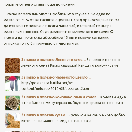
ползите от него стават още по-големи.
С какво помага лимонът? Проблемът в случая е, че едва по-
малко от 20% от кетахинте оцеляват след храносмилането. За
да извлечете повече от всяка чаша чай, изстискайте вътре
малко лимонов сок. Съдържащият се
в лимоните витамин С,
помага на тялото да абсорбира 13 пъти повече катехини
,
отколкото то би получило от чистия чай.
Post navigation
За какво е полезно Лененото семе…
За какво е полезно
лененото семе? Какво съдържа? Как да го консумираме
За какво е полезно Червеното цвекло…
http://poleznata.kutiika.net/wp-
content/uploads/2010/05/beetroot2.jpg
За какво е полезно конопено семе и коноп…
Конопа е една
от любимите ми суперхрани. Вкусно е, връзва се с почти в
За какво е полезен сусам…
Сусамът е не само много добър
източник на манган и мед, но също така