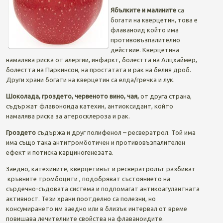
Ябълките и малините
са
богати на кверцетин, това е
флаваноид който има
противовъзпалително
действие. Кверцетина
намалява риска от алергии, инфаркт, болестта на Алцхаймер,
болестта на Паркинсон, на простатата и рак на белия дроб.
Други храни богати на кверцетин са елда/гречка и лук.
Шоколада, гроздето, червеното вино, чая,
от друга страна,
съдържат флавоноида катехин, антиоксидант, който
намалява риска за атеросклероза и рак.
Гроздето
съдържа и друг полифенол – ресвератрол. Той има
има също така антитромботичен и противовъзпалителен
ефект и потиска карциногенезата.
Заедно, катехините, кверцетинът и ресвератролът разбиват
кръвните тромбоцити , подобряват състоянието на
сърдечно-съдовата система и подпомагат антикоагулантната
активност. Тези храни поотделно са полезни, но
консумирането им заедно или в близък интервал от време
повишава лечителните свойства на флаваноидите.