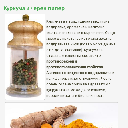
Куркума и черен пипер
Куркумата е традиционна индийска
подправка, ароматна и наситено
жълта, използва се в къри ястия. Също
може да присъства като съставка на
подправката къри (която може да има
от 3 до 40 съставки). Куркумата
отдавна е известна със своите
противоракови и
противовъзпалителни свойства
.
Активното вещество в подправката е
полифенол, с името куркумин. Често
обаче, голяма полза за здравето от
кукрумата не може да се извлече,
поради ниската и бионаличност,