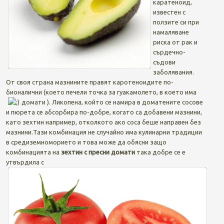
каратеноид,
известен с
ползите си при
намаляване
риска от рак и
сърдечно-
съдови
заболявания.
От своя страна мазнините правят каротеноидите по-
бионалични (което печели точка за гуакамолето, в което има
домати
). Ликопена, който се намира в доматените сосове
и пюрета се абсорбира по-добре, когато са добавени мазнини,
като зехтин например, отколкото ако соса беше направен без
мазнини.Тази комбинация не случайно има кулинарни традиции
в средиземноморието и това може да обясни защо
комбинацията на
зехтин с пресни домати
така добре се е
утвърдила с