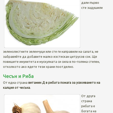
дали първо
сте задушили
зеленолистните зеленчуци или сте ги направили на салата, не
забравяйте да добавите малко изстискан цитрусов сок. Ще
повишите имунитета и мускулната си сила в по-голяма степен,
отколкото ако ядете тези храни поотделно.
Чесън и Риба
От една страна
витамин Д в рибата помага за усвояването на
калция от чесъна
.
От друга
страна
рибата е
богата на