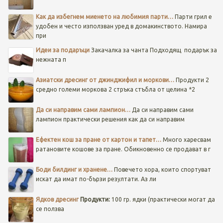
Как да избегнем миенето на любимия парти…
Парти грил е
удобен и често използван уред в домакинството. Намира
при
Идеи за подаръци
Закачалка за чанта
Подходящ подарък за
нежната п
Азиатски дресинг от джинджифил и моркови…
Продукти 2
средно големи моркова 2 стръка стъбла от целина *2
Да си направим сами лампион…
Да си направим сами
лампион практически решения как да си направим
Ефектен кош за пране от картон и тапет…
Много харесвам
ратановите кошове за пране. Обикновенно се продават в г
Боди билдинг и хранене…
Повечето хора, които спортуват
искат да имат по-бързи резултати. Аз ли
Ядков дресинг
Продукти:
100 гр. ядки (практически могат да
се ползва