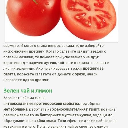
времето. И когато става въпрос за салати, не избирайте
нискомаслени дресинги. Когато салатите сеядат заедно с
полезни мазнини, те помагат при усвояването на друг
каротеноид – наречен лутеин, който се открива в зелените
листни зеленчуци. Ако не ви харесват тежки
дресинги за
салата
, поръсете салатата от домати с
орехи
, или си
направете
ядков дресинг.
Зелен чай и лимон
Зеленият чай има силни
а
нтиоксидантни, противоракови свойства,
подобрява
метаболизма
, работата на
храносмилателният тракт
, потиска
размножаването на
бактериите в устната кухина
, водещи до
образуването на
зъбни плаки
. Този ефект се дължи най-вече на
кетахините в него. Когато зеленият чай се съчетае с лимон,