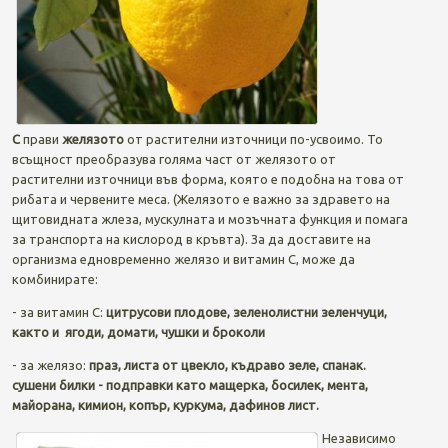
C
прави
желязото
от растителни източници по-усвоимо. То
всъщност преобразува голяма част от желязото от
растителни източници във форма, която е подобна на това от
рибата и червените меса. (Желязото е важно за здравето на
щитовидната жлеза, мускулната и мозъчната функция и помага
за транспорта на кислород в кръвта). За да доставите на
организма едновременно желязо и витамин С, може да
комбинирате:
- за витамин С:
цитрусови плодове, зеленолистни зеленчуци,
както и ягоди, домати, чушки и броколи
- за желязо:
праз, листа от цвекло, къдраво зеле, спанак.
сушени билки -
подправки като мащерка, босилек, мента,
майорана, кимион, копър, куркума, дафинов лист.
Независимо