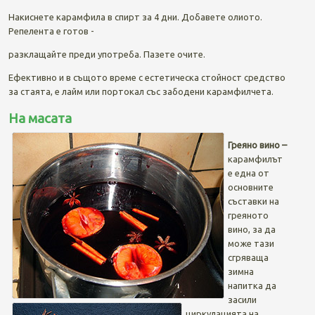
Накиснете карамфила в спирт за 4 дни. Добавете олиото.
Репелента е готов -
разклащайте преди употреба. Пазете очите.
Ефективно и в същото време с естетическа стойност средство
за стаята, е лайм или портокал със забодени карамфилчета.
На масата
Г
реяно вино –
карамфилът
е една от
основните
съставки на
греяното
вино, за да
може тази
сгряваща
зимна
напитка да
засили
циркулацията на