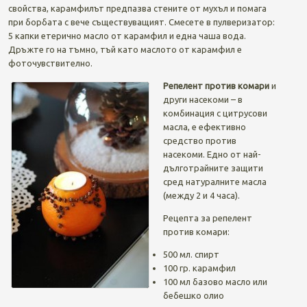
свойства, карамфилът предпазва стените от мухъл и помага
при борбата с вече съществуващият. Смесете в пулверизатор:
5 капки етерично масло от карамфил и една чаша вода.
Дръжте го на тъмно, тъй като маслото от карамфил е
фоточувствително.
Репелент против комари
и
други насекоми – в
комбинация с цитрусови
масла, е ефективно
средство против
насекоми. Едно от най-
дълготрайните защити
сред натуралните масла
(между 2 и 4 часа).
Рецепта за репелент
против комари:
500 мл. спирт
100 гр. карамфил
100 мл базово масло или
бебешко олио