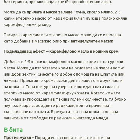
бактерията, причиняваща акне (Propionibacterium acne).
Може да се прилага и
маска за лице -
хума, кисело мляко, 2-3
капки етерично масло от карамфил (или 1 лъжица прясно смлян
карамфил), лъжица мед.
Пасиран карамфил или етерично масло може да се използва
като добавка в масажно олио при
антицелулитен масаж
Подмладяващ ефект – Карамфилово масло в нощния крем
Добавете 2-5 капки карамфилово масло в крем от натурални
масла. Може да използвате крем на основата на пчелен восък
или дори зехтин. Смесете го добре с помощта на шпатула или
лъжица. Прилагайте крема всеки ден на лицето и други части
на кожата. Това осигурява супер антиоксидантната сила на
етерично масло от карамфил върху кожата. Когато кожата
получава антиоксиданти в такива големи количества, тя бурно
неутрализира свободните радикали, които причиняват
състаряване на кожата. В резултат на това кожата остава
защитена от свободните радикали и изглежда млада.
В бита
Против мухъл
– Поради естествените си антисептични