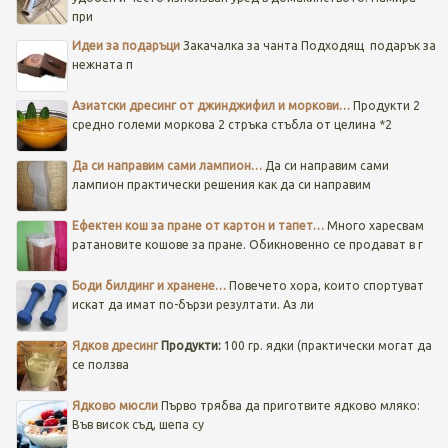
при
Идеи за подаръци
Закачалка за чанта
Подходящ подарък за
нежната п
Азиатски дресинг от джинджифил и моркови…
Продукти 2
средно големи моркова 2 стръка стъбла от целина *2
Да си направим сами лампион…
Да си направим сами
лампион практически решения как да си направим
Ефектен кош за пране от картон и тапет…
Много харесвам
ратановите кошове за пране. Обикновенно се продават в г
Боди билдинг и хранене…
Повечето хора, които спортуват
искат да имат по-бързи резултати. Аз ли
Ядков дресинг
Продукти:
100 гр. ядки (практически могат да
се ползва
Ядково мюсли
Първо трябва да приготвите ядково мляко:
Във висок съд, шепа су