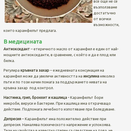
все още не се
възползваме
достатъчно
от всички
възможности,
които карамфилът предлага.
В медицината
Антиоксидант
– етеричното масло от карамфил е един от най-
мощните антиоксиданти, в сравнение, с който и да е плод или
билка.
Регулира
кръвната захар
– ежедневната консумация на
карамфил може да увеличи активността на
инсулина
няколко
пъти и по този начин помага за поддържането нивата на
кръвна захар под контрол.
Настинка, грип, бронхит и кашлица -
Карамфилът бори
микроби, вируси и бактерии. При кашлица има отхрачващо
действие. Подпомага лечебното изпотяване при боледуване.
Депресия
– Карамфилът има положително действие при
депресия. Намалява психическото напрежение и успокоява.
Тези му свойства в известна степен са следствие на това, че