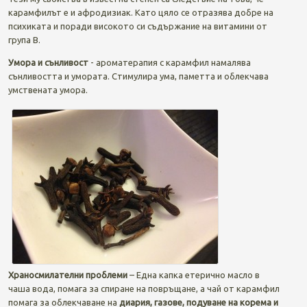
карамфилът е и афродизиак. Като цяло се отразява добре на
психиката и поради високото си съдържание на витамини от
група В.
Умора и сънливост
- ароматерапия с карамфил намалява
сънливостта и умората. Стимулира ума, паметта и облекчава
умствената умора.
Храносмилателни проблеми
– Една капка етерично масло в
чаша вода, помага за спиране на повръщане, а чай от карамфил
помага за облекчаване на
диария, газове, подуване на корема и