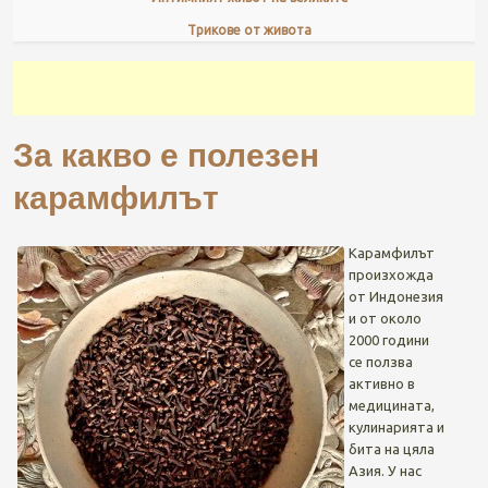
Трикове от живота
За какво е полезен
карамфилът
Карамфилът
произхожда
от Индонезия
и от около
2000 години
се ползва
активно в
медицината,
кулинарията и
бита на цяла
Азия. У нас