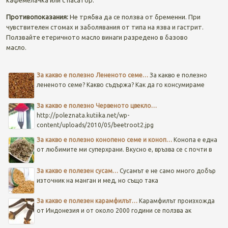
Противопоказания:
Не трябва да се ползва от бременни. При
чувствителен стомах и заболявания от типа на язва и гастрит.
Ползвайте етеричното масло винаги разредено в базово
масло.
Post navigation
За какво е полезно Лененото семе…
За какво е полезно
лененото семе? Какво съдържа? Как да го консумираме
За какво е полезно Червеното цвекло…
http://poleznata.kutiika.net/wp-
content/uploads/2010/05/beetroot2.jpg
За какво е полезно конопено семе и коноп…
Конопа е една
от любимите ми суперхрани. Вкусно е, връзва се с почти в
За какво е полезен сусам…
Сусамът е не само много добър
източник на манган и мед, но също така
За какво е полезен карамфилът…
Карамфилът произхожда
от Индонезия и от около 2000 години се ползва ак