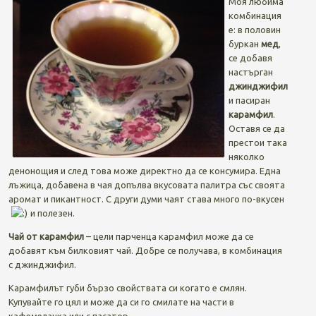
Моя любима
комбинация
е: в половин
буркан
мед
,
се добавя
настърган
джинджифил
и пасиран
карамфил
.
Оставя се да
престои така
няколко
денонощия и след това може директно да се консумира. Една
лъжица, добавена в чая допълва вкусовата палитра със своята
аромат и пикантност. С други думи чаят става много по-вкусен
и полезен.
Чай от карамфил
– цели парченца карамфил може да се
добавят към билковият чай. Добре се получава, в комбинация
с джинджифил.
Карамфилът губи бързо свойствата си когато е смлян.
Купувайте го цял и може да си го смилате на части в
кафемелачка или с пасатор.