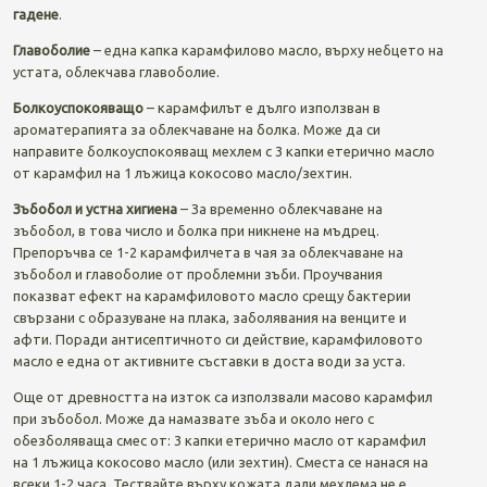
гадене
.
Главоболие
– една капка карамфилово масло, върху небцето на
устата, облекчава главоболиe.
Болкоуспокояващо
– карамфилът е дълго използван в
ароматерапията за облекчаване на болка. Може да си
направите болкоуспокояващ мехлем с 3 капки етерично масло
от карамфил на 1 лъжица кокосово масло/зехтин.
Зъбобол и устна хигиена
– За временно облекчаване на
зъбобол, в това число и болка при никнене на мъдрец.
Препоръчва се 1-2 карамфилчета в чая за облекчаване на
зъбобол и главоболие от проблемни зъби. Проучвания
показват ефект на карамфиловото масло срещу бактерии
свързани с образуване на плака, заболявания на венците и
афти. Поради антисептичното си действие, карамфиловото
масло е една от активните съставки в доста води за уста.
Още от древността на изток са използвали масово карамфил
при зъбобол. Може да намазвате зъба и около него с
обезболяваща смес от: 3 капки етерично масло от карамфил
на 1 лъжица кокосово масло (или зехтин). Сместа се нанася на
всеки 1-2 часа. Тествайте върху кожата дали мехлема не е