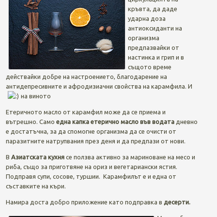
кръвта, да даде
ударна доза
антиоксиданти на
организма
предпазвайки от
настинка и грип и в
същото време
действайки добре на настроението, благодарение на
антидепресивните и афродизиачни свойства на карамфила. И
на виното
Етеричното масло от карамфил може да се приема и
вътрешно. Само
една капка етерично масло във водата
дневно
е достатъчна, за да спомогне организма да се очисти от
паразитните натрупвания през деня и да предпази от нови.
В
Азиатската кухня
се ползва активно за мариноване на месо и
риба, също за приготвяне на ориз и вегетариански ястия.
Подправя супи, сосове, туршии. Карамфилът е и една от
съставките на къри.
Намира доста добро приложение като подправка в
десерти.