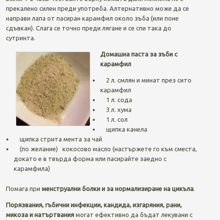
прекалено силен преди употреба. Алтернативно може да се
направи лапа от пасиран карамфил около зъба (или поне
сдъвкан). Слага се точно преди лягане и се спи така до
сутринта.
Домашна паста за зъби с
карамфил
2 л. смлян и минат през сито
карамфил
1 л. сода
3 л. хума
1 л. сол
щипка канела
щипка стрита мента за чай
(по желание) кокосово масло (настържете го към сместа,
докато е в твърда форма или пасирайте заедно с
карамфила)
Помага при
менструални болки и за нормализиране на цикъла
.
Порязвания, гъбични инфекции, кандида, изгаряния, рани,
микоза и натъртвания
могат ефективно да бъдат лекувани с