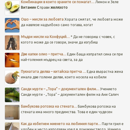
Комбинации в които храните си помагат…
Лимон и Зеле
Витамин C
прави
желязото
Ошо – мисли за любовта
Хората смятат, че любовта може
да навлезе надълбоко само тогава, когат
Мъдри мисли на Конфуций…
* Да не говориш с човек, с
когото може да се говори, значи да изгубиш
Две капки олио – притча…
Един баща изпратил сина си при
най-големия мъдрец на света, за да
Пукнатата делва – китайска притча …
Една възрастна жена
имала две големи делви, които носела на кобили
Санди мурти – „Тора” – документален филм…
Учението
Санди мурти - „Тора” – документален филм на Ани Салич
Бамбукова рогозка на стената…
Бамбукова рогозка на
стената има много предимства. Това е един чудесен
Как да избегнем миенето на любимия парти…
Парти грил е
удобен и често използван уред в домакинството. Намира