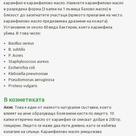
карамфил и карамфилово масло. Нанесете карамфилово масло
в разредена форма (3 капки на 1 лъжица базово масло) в
близост до засегнатите участъци (прякото прилагане на чисто
карамфилово масло предизвиква дразнене на кожата).
Установени се около 60 вида бактерии, които карамфила
убива. В това число:
Bacillus cereus
B. subtilis
P. Acnes
Staphylococcus aureus
Escherichia coli
Klebsiella pneumoniae
Pseudomonas aeruginosa
Proteus vulgaris
В козметиката
Акне
. Това е един от малкото натурални съставки, които
влияят на акне образуващо болезнени кисти по лицето. 10
капки етерично масло от карамфил се смесват добре в 200 гр.
глицерин. Лицето се маже два пъти дневно, като се избягва
излагане на слънце. Карамфилово масло унищожава