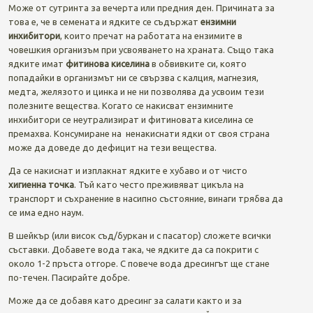
Може от сутринта за вечерта или предния ден. Причината за
това е, че в семената и ядките се съдържат
ензимни
инхибитори
, които пречат на работата на ензимите в
човешкия организъм при усвояването на храната. Също така
ядките имат
фитинова киселина
в обвивките си, която
попадайки в организмът ни се свързва с калция, магнезия,
медта, желязото и цинка и не ни позволява да усвоим тези
полезните вещества. Когато се накисват ензимните
инхибитори се неутрализират и фитиновата киселина се
премахва. Консумиране на ненакиснати ядки от своя страна
може да доведе до дефицит на тези вещества.
Да се накиснат и изплакнат ядките е хубаво и от чисто
хигиенна точка
. Тъй като често преживяват цикъла на
транспорт и съхранение в насипно състояние, винаги трябва да
се има едно наум.
В шейкър (или висок съд/буркан и с пасатор) сложете всички
съставки. Добавете вода така, че ядките да са покрити с
около 1-2 пръста отгоре. С повече вода дресингът ще стане
по-течен. Пасирайте добре.
Може да се добавя като дресинг за салати както и за