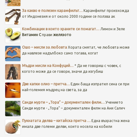
За какво е полезен карамфилът…
Карамфилът произхожда
от Индонезия и от около 2000 години се ползва ак
Комбинации в които храните си помагат…
Лимон и Зеле
Витамин C
прави
желязото
Ошо – мисли за любовта
Хората смятат, че любовта може
да навлезе надълбоко само тогава, когат
Мъдри мисли на Конфуций…
* Да не говориш с човек, с
когото може да се говори, значи да изгубиш
Две капки олио – притча…
Един баща изпратил сина си при
най-големия мъдрец на света, за да
Санди мурти – „Тора” – документален филм…
Учението
Санди мурти - „Тора” – документален филм на Ани Салич
Пукнатата делва – китайска притча …
Една възрастна жена
имала две големи делви, които носела на кобили