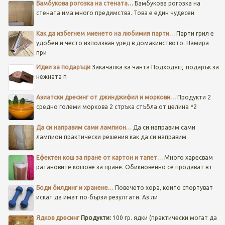
Бамбукова рогозка на стената…
Бамбукова рогозка на
стената има много предимства. Това е един чудесен
Как да избегнем миенето на любимия парти…
Парти грил е
удобен и често използван уред в домакинството. Намира
при
Идеи за подаръци
Закачалка за чанта
Подходящ подарък за
нежната п
Азиатски дресинг от джинджифил и моркови…
Продукти 2
средно големи моркова 2 стръка стъбла от целина *2
Да си направим сами лампион…
Да си направим сами
лампион практически решения как да си направим
Ефектен кош за пране от картон и тапет…
Много харесвам
ратановите кошове за пране. Обикновенно се продават в г
Боди билдинг и хранене…
Повечето хора, които спортуват
искат да имат по-бързи резултати. Аз ли
Ядков дресинг
Продукти:
100 гр. ядки (практически могат да