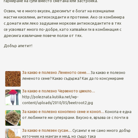
гарниране на супи вместо сметана или застройка.
Освен, че е много вкусен, дресингът е богат на есенциални
мастни киселини, антиоксиданти и протеини. Ако се комбинира
с домати или леко задушени моркови антиоксидантите в тях
се усвояват много по-добре, като хапвайки ги в комбинация с
дресинга извличаме повече ползи от тях.
Добър апетит!
Post navigation
За какво е полезно Лененото семе…
За какво е полезно
лененото семе? Какво съдържа? Как да го консумираме
За какво е полезно Червеното цвекло…
http://poleznata.kutiika.net/wp-
content/uploads/2010/05/beetroot2.jpg
За какво е полезно конопено семе и коноп…
Конопа е една
от любимите ми суперхрани. Вкусно е, връзва се с почти в
За какво е полезен сусам…
Сусамът е не само много добър
източник на манган и мед, но също така