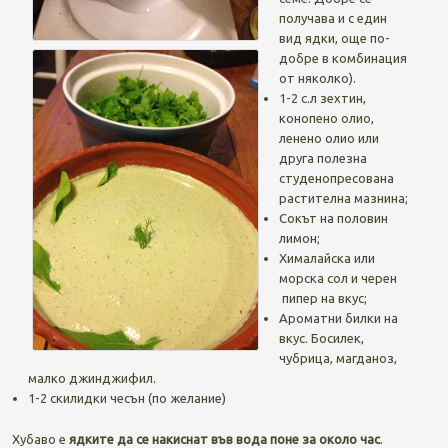
получава и с един
вид ядки, още по-
добре в комбинация
от няколко).
1-2 с.л зехтин,
конопено олио,
ленено олио или
друга полезна
студенопресована
растителна мазнина;
Сокът на половин
лимон;
Хималайска или
морска сол и черен
пипер на вкус;
Ароматни билки на
вкус. Босилек,
чубрица, магданоз,
малко джинджифил.
1-2 скилидки чесън (по желание)
Хубаво е
ядките да се накиснат във вода поне за около час
.