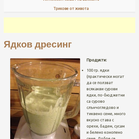
Трикове от живота
Ядков дресинг
Продукти:
100 гр. ядки
(практически могат
да се ползват
всякакви сурови
ядки, по-бюджетни
са сурово
слънчогледово и
тиквено семе, много
вкусно става с
орехи, бадем, сусам
и белено конопено
семе. Добре се