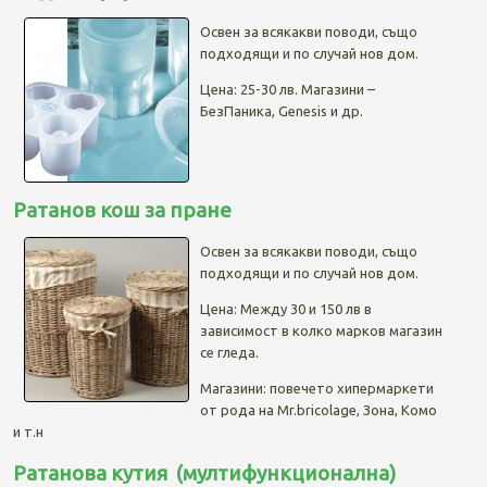
Освен за всякакви поводи, също
подходящи и по случай нов дом.
Цена: 25-30 лв. Магазини –
БезПаника, Genesis и др.
Ратанов кош за пране
Освен за всякакви поводи, също
подходящи и по случай нов дом.
Цена: Между 30 и 150 лв в
зависимост в колко марков магазин
се гледа.
Магазини: повечето хипермаркети
от рода на Mr.bricolage, Зона, Комо
и т.н
Ратанова кутия (мултифункционална)