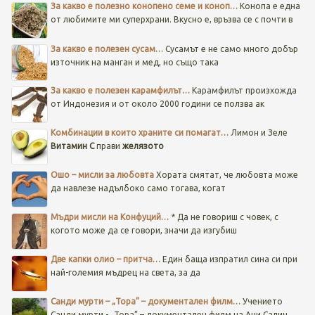
За какво е полезно конопено семе и коноп…
Конопа е една
от любимите ми суперхрани. Вкусно е, връзва се с почти в
За какво е полезен сусам…
Сусамът е не само много добър
източник на манган и мед, но също така
За какво е полезен карамфилът…
Карамфилът произхожда
от Индонезия и от около 2000 години се ползва ак
Комбинации в които храните си помагат…
Лимон и Зеле
Витамин C
прави
желязото
Ошо – мисли за любовта
Хората смятат, че любовта може
да навлезе надълбоко само тогава, когат
Мъдри мисли на Конфуций…
* Да не говориш с човек, с
когото може да се говори, значи да изгубиш
Две капки олио – притча…
Един баща изпратил сина си при
най-големия мъдрец на света, за да
Санди мурти – „Тора” – документален филм…
Учението
Санди мурти - „Тора” – документален филм на Ани Салич