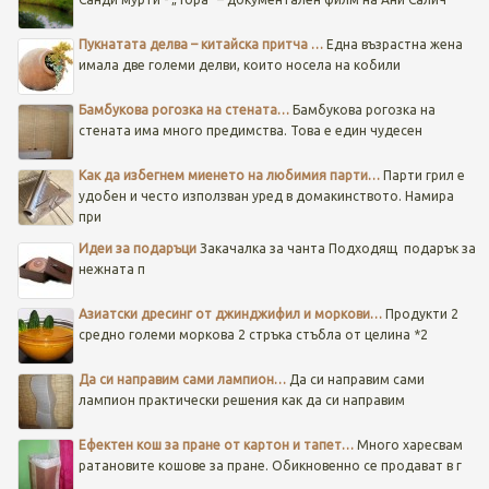
Пукнатата делва – китайска притча …
Една възрастна жена
имала две големи делви, които носела на кобили
Бамбукова рогозка на стената…
Бамбукова рогозка на
стената има много предимства. Това е един чудесен
Как да избегнем миенето на любимия парти…
Парти грил е
удобен и често използван уред в домакинството. Намира
при
Идеи за подаръци
Закачалка за чанта
Подходящ подарък за
нежната п
Азиатски дресинг от джинджифил и моркови…
Продукти 2
средно големи моркова 2 стръка стъбла от целина *2
Да си направим сами лампион…
Да си направим сами
лампион практически решения как да си направим
Ефектен кош за пране от картон и тапет…
Много харесвам
ратановите кошове за пране. Обикновенно се продават в г