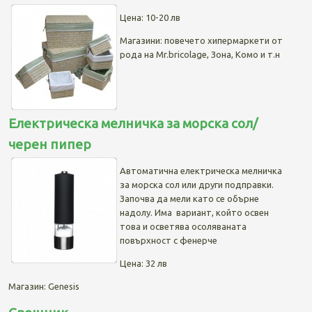
Цена: 10-20 лв
Магазини: повечето хипермаркети от
рода на Mr.bricolage, Зона, Комо и т.н
Електрическа мелничка за морска сол/
черен пипер
Автоматична електрическа мелничка
за морска сол или други подправки.
Започва да мели като се обърне
надолу. Има вариант, който освен
това и осветява осоляваната
повърхност с фенерче
Цена: 32 лв
Магазин: Genesis