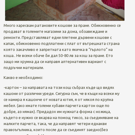
Много харесвам ратановите кошове за пране. Обикновенно се
продават в големите магазини за дома, обзавеждане и
ремонти. Представляват едни плетени дървени кошове с
капак, обикновенно подплатени с плат от вътрешната страна
която закачливо е запретната като якичка в “гърлото” на
коша.. Не всеки обаче би дал 50-80 лв за кош за пране. Ето
защо ми хрумна да си направя алтернативен вариант с
подръчни материали.
Какво е необходимо:
-картон – за направата на този кош събрах къде що видях
кашони от различни уреди. Сигурна съм, че в къщи на всеки му
се намира я кашонче от новата ютия, я от някоя по крупна
мебел. (ако имате големи хубави парчета картон още по
добре, аз нямах). Придадох им нужната форма с ножица,
където е нужно се вкарва на помощ тиксо, за съединяване на
малките парчета, така, че да направят четери еднакви
правоъгълника, които после да се съединят заедно(без