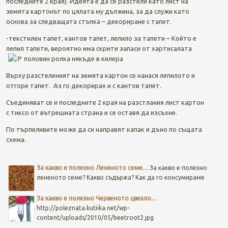
последните 2 края). Идеята е да се разстели като лист на
земята картонът по цялата му дължина, за да служи като
основа за следващата стъпка – декориране с тапет.
-текстилен тапет, кантов тапет, лепило за тапети – Който е
лепил тапети, вероятно има скрити запаси от хартисалата
половин ролка някъде в килера
Върху разстеленият на земята картон се нанася лепилото и
отгоре тапет. Аз го декорирах и с кантов тапет.
Съединяват се и последните 2 края на разстлания лист картон
с тиксо от вътрешната страна и се оставя да изсъхне.
По търпеливите може да си направят капак и дъно по същата
схема.
Post navigation
За какво е полезно Лененото семе…
За какво е полезно
лененото семе? Какво съдържа? Как да го консумираме
За какво е полезно Червеното цвекло…
http://poleznata.kutiika.net/wp-
content/uploads/2010/05/beetroot2.jpg