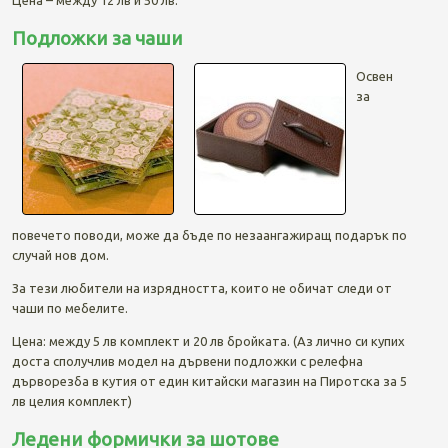
Подложки за чаши
Освен
за
повечето поводи, може да бъде по незаангажиращ подарък по
случай нов дом.
За тези любители на изрядността, които не обичат следи от
чаши по мебелите.
Цена: между 5 лв комплект и 20 лв бройката. (Аз лично си купих
доста сполучлив модел на дървени подложки с релефна
дърворезба в кутия от един китайски магазин на Пиротска за 5
лв целия комплект)
Ледени формички за шотове