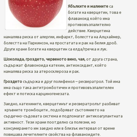
Ябълките и малините
са
богати на кверцетин, това е
флаваноид който има
противовъзпалително
действие. Кверцетина
намалява риска от алергии, инфаркт, болестта на Алцхаймер,
болестта на Паркинсон, на простатата и рак на белия дроб.
Други храни богати на кверцетин са елда/гречка и лук.
Шоколада, гроздето, червеното вино, чая,
от друга страна,
съдържат флавоноида катехин, антиоксидант, който
намалява риска за атеросклероза и рак.
Гроздето
съдържа и друг полифенол – ресвератрол. Той има
има също така антитромботичен и противовъзпалителен
ефект и потиска карциногенезата.
Заедно, катехините, кверцетинът и ресвератролът разбиват
кръвните тромбоцити , подобряват състоянието на
сърдечно-съдовата система и подпомагат антикоагулантната
активност. Тези храни поотделно са полезни, но
консумирането им заедно или в близък интервал от време
повишава лечителните свойства на флаваноидите.