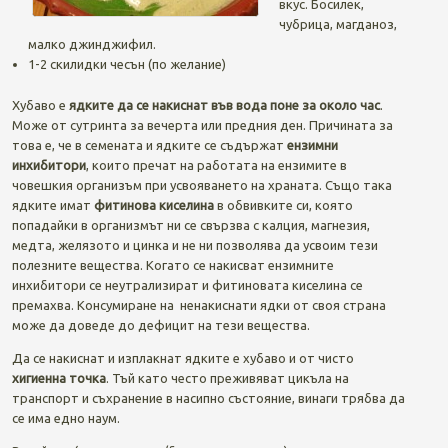
вкус. Босилек,
чубрица, магданоз,
малко джинджифил.
1-2 скилидки чесън (по желание)
Хубаво е
ядките да се накиснат във вода поне за около час
.
Може от сутринта за вечерта или предния ден. Причината за
това е, че в семената и ядките се съдържат
ензимни
инхибитори
, които пречат на работата на ензимите в
човешкия организъм при усвояването на храната. Също така
ядките имат
фитинова киселина
в обвивките си, която
попадайки в организмът ни се свързва с калция, магнезия,
медта, желязото и цинка и не ни позволява да усвоим тези
полезните вещества. Когато се накисват ензимните
инхибитори се неутрализират и фитиновата киселина се
премахва. Консумиране на ненакиснати ядки от своя страна
може да доведе до дефицит на тези вещества.
Да се накиснат и изплакнат ядките е хубаво и от чисто
хигиенна точка
. Тъй като често преживяват цикъла на
транспорт и съхранение в насипно състояние, винаги трябва да
се има едно наум.