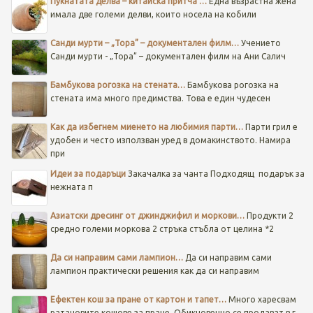
Пукнатата делва – китайска притча …
Една възрастна жена
имала две големи делви, които носела на кобили
Санди мурти – „Тора” – документален филм…
Учението
Санди мурти - „Тора” – документален филм на Ани Салич
Бамбукова рогозка на стената…
Бамбукова рогозка на
стената има много предимства. Това е един чудесен
Как да избегнем миенето на любимия парти…
Парти грил е
удобен и често използван уред в домакинството. Намира
при
Идеи за подаръци
Закачалка за чанта
Подходящ подарък за
нежната п
Азиатски дресинг от джинджифил и моркови…
Продукти 2
средно големи моркова 2 стръка стъбла от целина *2
Да си направим сами лампион…
Да си направим сами
лампион практически решения как да си направим
Ефектен кош за пране от картон и тапет…
Много харесвам
ратановите кошове за пране. Обикновенно се продават в г