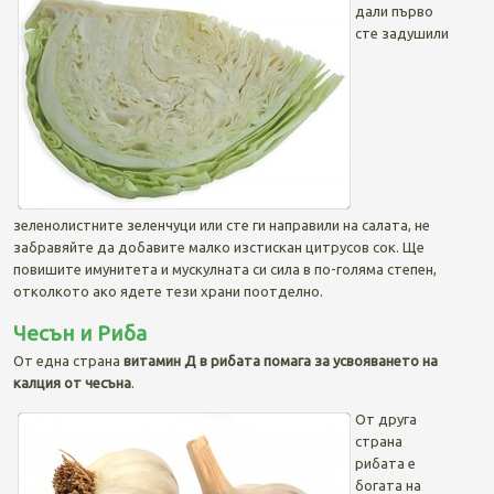
дали първо
сте задушили
зеленолистните зеленчуци или сте ги направили на салата, не
забравяйте да добавите малко изстискан цитрусов сок. Ще
повишите имунитета и мускулната си сила в по-голяма степен,
отколкото ако ядете тези храни поотделно.
Чесън и Риба
От една страна
витамин Д в рибата помага за усвояването на
калция от чесъна
.
От друга
страна
рибата е
богата на