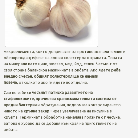
микроелементи, които допринасят за противовъзпалителния и
обезвреждащ ефект на лошия холестерол в храната. Това са
на минерали като цинк, желязо, мед, йод, селен. Чесънът от
своя страна балансира мазинината в рибата. Ако ядете
риба
заедно с чесън, общият холестерол ще се намали
повече,
отколкото ако ги ядете поотделно.
Сам по себе си
чесънът потиска развитието на
стафилококите,
прочиства храносмилателната система от
вредни бактерии
и образувания, подпомага контролирането
нивото на
кръвна захар -
чрез увеличаване на инсулина в
кръвта. Термичната обработка намалява ползите от чесъна,
затова е хубаво да се добавя към края на приготвянето на
рибата.