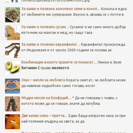
content/uploads/2010/05/beetroot2.jpg
За какво е полезно конопено семе и коноп…
Конопа е една
от любимите ми суперхрани. Вкусно е, връзва се с почти в
За какво е полезен сусам…
Сусамът е не само много добър
източник на манган и мед, но също така
За какво е полезен карамфилът…
Карамфилът произхожда
от Индонезия и от около 2000 години се ползва ак
Комбинации в които храните си помагат…
Лимон и Зеле
Витамин C
прави
желязото
Ошо – мисли за любовта
Хората смятат, че любовта може
да навлезе надълбоко само тогава, когат
Мъдри мисли на Конфуций…
* Да не говориш с човек, с
когото може да се говори, значи да изгубиш
Две капки олио – притча…
Един баща изпратил сина си при
най-големия мъдрец на света, за да