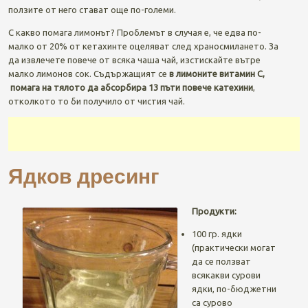
ползите от него стават още по-големи.
С какво помага лимонът? Проблемът в случая е, че едва по-
малко от 20% от кетахинте оцеляват след храносмилането. За
да извлечете повече от всяка чаша чай, изстискайте вътре
малко лимонов сок. Съдържащият се
в лимоните витамин С,
помага на тялото да абсорбира 13 пъти повече катехини
,
отколкото то би получило от чистия чай.
Ядков дресинг
Продукти:
100 гр. ядки
(практически могат
да се ползват
всякакви сурови
ядки, по-бюджетни
са сурово