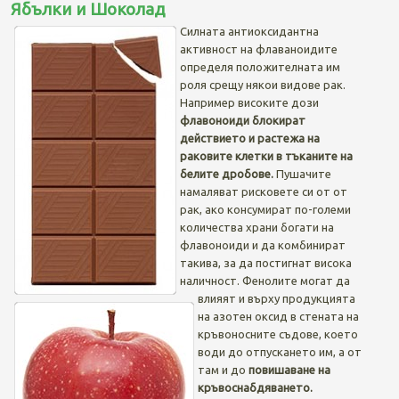
Ябълки и Шоколад
Силната антиоксидантна
активност на флаваноидите
определя положителната им
роля срещу някои видове рак.
Например високите дози
флавоноиди
блокират
действието и растежа на
раковите клетки в тъканите на
белите дробове.
Пушачите
намаляват рисковете си от от
рак, ако консумират по-големи
количества храни богати на
флавоноиди и да комбинират
такива, за да постигнат висока
наличност. Фенолите могат да
влияят и върху продукцията
на азотен оксид в стената на
кръвоносните съдове, което
води до отпускането им, а от
там и до
повишаване на
кръвоснабдяването.