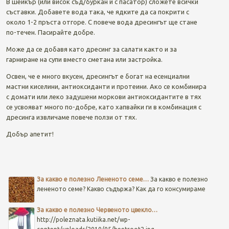
В шейкър (или висок съд/буркан и с пасатор) сложете всички
съставки. Добавете вода така, че ядките да са покрити с
около 1-2 пръста отгоре. С повече вода дресингът ще стане
по-течен. Пасирайте добре.
Може да се добавя като дресинг за салати както и за
гарниране на супи вместо сметана или застройка.
Освен, че е много вкусен, дресингът е богат на есенциални
мастни киселини, антиоксиданти и протеини. Ако се комбинира
с домати или леко задушени моркови антиоксидантите в тях
се усвояват много по-добре, като хапвайки ги в комбинация с
дресинга извличаме повече ползи от тях.
Добър апетит!
Post navigation
За какво е полезно Лененото семе…
За какво е полезно
лененото семе? Какво съдържа? Как да го консумираме
За какво е полезно Червеното цвекло…
http://poleznata.kutiika.net/wp-