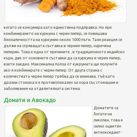
когато се консумира като единствена подправка. Но при
комбинирането на куркума с черен пипер, се повишава
бионаличността на куркумин около 1000 пъти. Тази реакция се
дължи на сгряващата съставка в черния пипер, наречена
пиперин. Това е една от причините , в традиционното индийско
къри, две от основните съставки да са куркума и черен пипер,
взети заедно. Максимална полза от кукрумата ще получите
ако я комбинирате с черен пипер. От друга страна с
количествата черен пипер трябва да се внимава, тъй като
дразни стомаха и е противопоказен за хора със стомашни и
заболявания на отделителната система.
Домати и Авокадо
Доматите са
богати на
ликопен, това е
силно оцветен
антиоксидант-