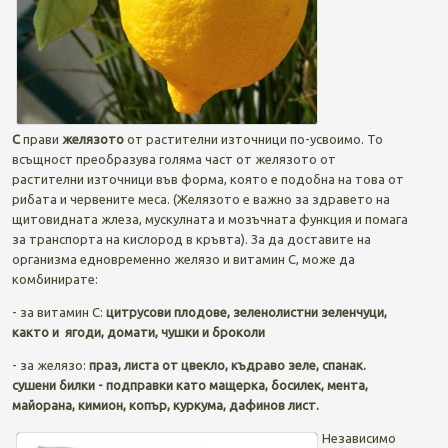
C
прави
желязото
от растителни източници по-усвоимо. То
всъщност преобразува голяма част от желязото от
растителни източници във форма, която е подобна на това от
рибата и червените меса. (Желязото е важно за здравето на
щитовидната жлеза, мускулната и мозъчната функция и помага
за транспорта на кислород в кръвта). За да доставите на
организма едновременно желязо и витамин С, може да
комбинирате:
- за витамин С:
цитрусови плодове, зеленолистни зеленчуци,
както и ягоди, домати, чушки и броколи
- за желязо:
праз, листа от цвекло, къдраво зеле, спанак.
сушени билки -
подправки като мащерка, босилек, мента,
майорана, кимион, копър, куркума, дафинов лист.
Независимо