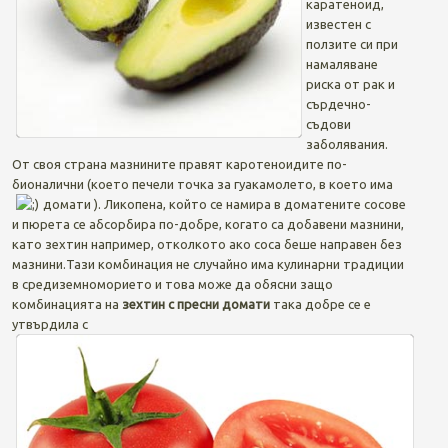
каратеноид,
известен с
ползите си при
намаляване
риска от рак и
сърдечно-
съдови
заболявания.
От своя страна мазнините правят каротеноидите по-
бионалични (което печели точка за гуакамолето, в което има
домати
). Ликопена, който се намира в доматените сосове
и пюрета се абсорбира по-добре, когато са добавени мазнини,
като зехтин например, отколкото ако соса беше направен без
мазнини.Тази комбинация не случайно има кулинарни традиции
в средиземноморието и това може да обясни защо
комбинацията на
зехтин с пресни домати
така добре се е
утвърдила с