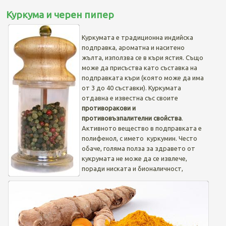
Куркума и черен пипер
Куркумата е традиционна индийска
подправка, ароматна и наситено
жълта, използва се в къри ястия. Също
може да присъства като съставка на
подправката къри (която може да има
от 3 до 40 съставки). Куркумата
отдавна е известна със своите
противоракови и
противовъзпалителни свойства
.
Активното вещество в подправката е
полифенол, с името куркумин. Често
обаче, голяма полза за здравето от
кукрумата не може да се извлече,
поради ниската и бионаличност,