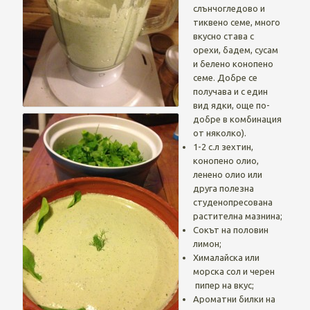
слънчогледово и
тиквено семе, много
вкусно става с
орехи, бадем, сусам
и белено конопено
семе. Добре се
получава и с един
вид ядки, още по-
добре в комбинация
от няколко).
1-2 с.л зехтин,
конопено олио,
ленено олио или
друга полезна
студенопресована
растителна мазнина;
Сокът на половин
лимон;
Хималайска или
морска сол и черен
пипер на вкус;
Ароматни билки на