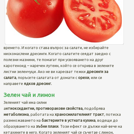
времето. И когато става въпрос за салати, не избирайте
нискомаслени дресинги. Когато салатите сеядат заедно с
полезни мазнини, те помагат при усвояването на друг
каротеноид – наречен лутеин, който се открива в зелените
листни зеленчуци. Ако не ви харесват тежки
дресинги за
салата
, поръсете салатата от домати с
орехи
, или си
направете
ядков дресинг.
Зелен чай и лимон
Зеленият чай има силни
а
нтиоксидантни, противоракови свойства,
подобрява
метаболизма
, работата на
храносмилателният тракт
, потиска
размножаването на
бактериите в устната кухина
, водещи до
образуването на
зъбни плаки
. Този ефект се дължи най-вече на
кетахините в него. Когато зеленият чай се съчетае с лимон,