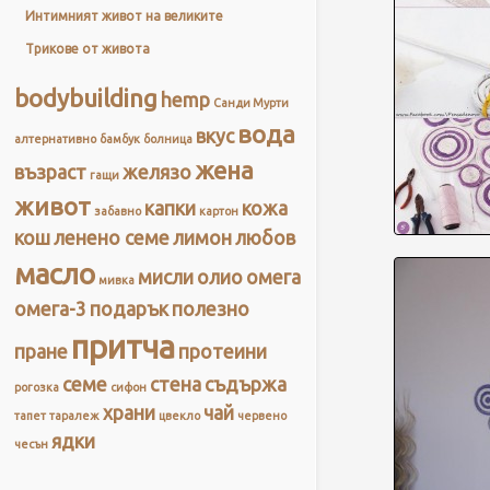
Интимният живот на великите
Трикове от живота
bodybuilding
hemp
Санди Мурти
вода
вкус
алтернативно
бамбук
болница
жена
възраст
желязо
гащи
живот
капки
кожа
забавно
картон
кош
ленено семе
лимон
любов
масло
мисли
олио
омега
мивка
омега-3
подарък
полезно
притча
пране
протеини
семе
стена
съдържа
рогозка
сифон
храни
чай
тапет
таралеж
цвекло
червено
ядки
чесън