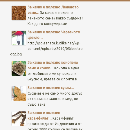
За какво е полезно Лененото
семе…
За какво е полезно
лененото семе? Какво съдържа?
Как да го консумираме
За какво е полезно Червеното
цвекло…
http://poleznata.kutiika.net/wp-
content/uploads/2010/05/beetro
ot2.jpg
За какво е полезно конопено
семе и коноп…
Конопа е една
от любимите ми суперхрани.
Вкусно е, връзва се с почти в
За какво е полезен сусам…
Сусамът е не само много добър
източник на манган и мед, но
също така
За какво е полезен
карамфилът…
Карамфилът
произхожда от Индонезия и от
около 2000 години се ползва ак