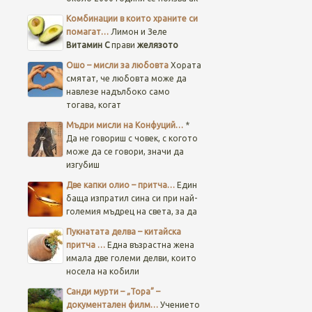
Комбинации в които храните си
помагат…
Лимон и Зеле
Витамин C
прави
желязото
Ошо – мисли за любовта
Хората
смятат, че любовта може да
навлезе надълбоко само
тогава, когат
Мъдри мисли на Конфуций…
*
Да не говориш с човек, с когото
може да се говори, значи да
изгубиш
Две капки олио – притча…
Един
баща изпратил сина си при най-
големия мъдрец на света, за да
Пукнатата делва – китайска
притча …
Една възрастна жена
имала две големи делви, които
носела на кобили
Санди мурти – „Тора” –
документален филм…
Учението