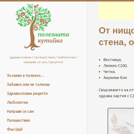
От нищо
стена, 
здравословни / пътешествия / любопитни /
Вестници,
направи си сам / рецепти
Лепило C200,
Четки,
За какво е полезно…
Акрилни бои
Забавно или не толкова
Свързването на от
Здравословни рецепти
здрава хартия с С2
Любопитни
Направи си сам
Пътешествия
Фън Шуй