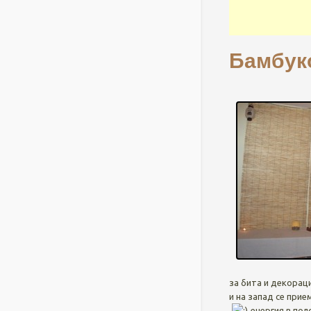
Бамбуко
за бита и декорац
и на запад се при
енергия в пол