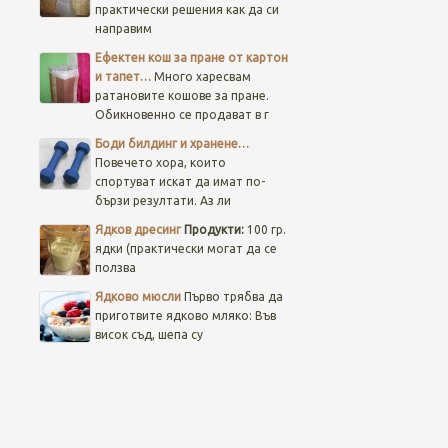
практически решения как да си
направим
Ефектен кош за пране от картон
и тапет…
Много харесвам
ратановите кошове за пране.
Обикновенно се продават в г
Боди билдинг и хранене…
Повечето хора, които
спортуват искат да имат по-
бързи резултати. Аз ли
Ядков дресинг
Продукти:
100 гр.
ядки (практически могат да се
ползва
Ядково мюсли
Първо трябва да
приготвите ядково мляко: Във
висок съд, шепа су