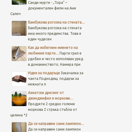
Санди мурти - „Тора” –
документален филм на Ани
Салич
Бамбукова рогозка на стената…
Бамбукова рогозка на стената
има много предимства. Това е
един чудесен
Как да избегнем миенето на
любимия парти…
Парти грил е
удобен и често използван уред
в домакинството. Намира при
Идеи за подаръци
Закачалка за
чанта
Подходящ подарък за
нежната п
Азиатски дресинг от
джинджифил и моркови…
Продукти 2 средно големи
моркова 2 стръка стъбла от
целина *2
Да си направим сами лампион…
Да си направим сами лампион