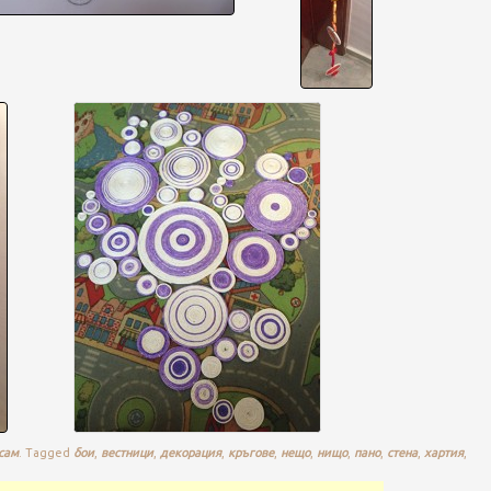
сам
.
Tagged
бои
,
вестници
,
декорация
,
кръгове
,
нещо
,
нищо
,
пано
,
стена
,
хартия
,