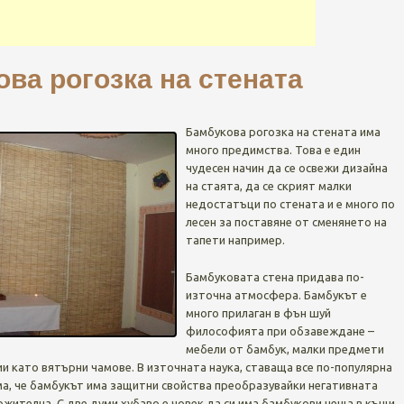
ва рогозка на стената
Бамбукова рогозка на стената има
много предимства. Това е един
чудесен начин да се освежи дизайна
на стаята, да се скрият малки
недостатъци по стената и е много по
лесен за поставяне от сменянето на
тапети например.
Бамбуковата стена придава по-
източна атмосфера. Бамбукът е
много прилаган в фън шуй
философията при обзавеждане –
мебели от бамбук, малки предмети
ии като вятърни чамове. В източната наука, ставаща все по-популярна
ема, че бамбукът има защитни свойства преобразувайки негативната
ожителна. С две думи хубаво е човек да си има бамбукови неща в къщи