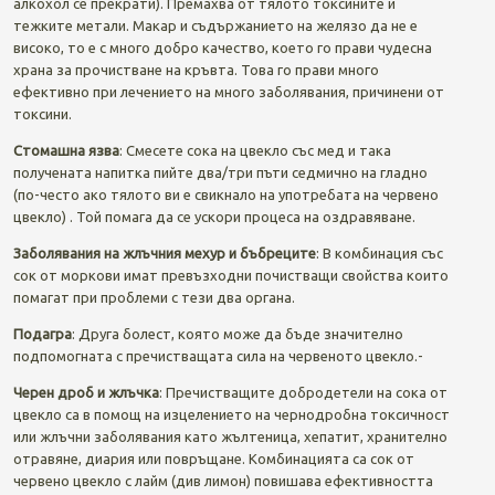
алкохол се прекрати). Премахва от тялото токсините и
тежките метали. Макар и съдържанието на желязо да не е
високо, то е с много добро качество, което го прави чудесна
храна за прочистване на кръвта. Това го прави много
ефективно при лeчението на много заболявания, причинени от
токсини.
Стомашна язва
: Смесете сока на цвекло със мед и така
получената напитка пийте два/три пъти седмично на гладно
(по-често ако тялото ви е свикнало на употребата на червено
цвекло) . Той помага да се ускори процеса на оздравяване.
Заболявания на жлъчния мехур и бъбреците
: В комбинация със
сок от моркови имат превъзходни почистващи свойства които
помагат при проблеми с тези два органа.
Подагра
: Друга болест, която може да бъде значително
подпомогната с пречистващата сила на червеното цвекло.-
Черен дроб и жлъчка
: Пречистващите добродетели на сока от
цвекло са в помощ на изцелението на чернодробна токсичност
или жлъчни заболявания като жълтеница, хепатит, хранително
отравяне, диария или повръщане. Комбинацията са сок от
червено цвекло с лайм (див лимон) повишава ефективността