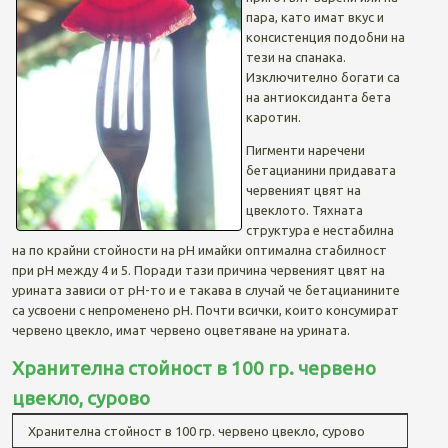
пара, като имат вкус и
консистенция подобни на
тези на спанака.
Изключително богати са
на антиоксиданта бета
каротин.
Пигменти наречени
бетацианини придавата
червеният цвят на
цвеклото. Тяхната
структура е нестабилна
на по крайни стойности на pH имайки оптимална стабилност
при pH между 4 и 5. Поради тази причина червеният цвят на
урината зависи от pH-то и е такава в случай че бетацианините
са усвоени с непроменено pH. Почти всички, които консумират
червено цвекло, имат червено оцветяване на урината.
Хранителна стойност в 100 гр. червено
цвекло, сурово
Хранителна стойност в 100 гр. червено цвекло, сурово