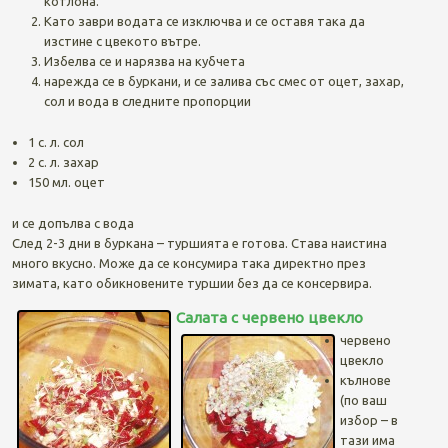
котлона.
Като заври водата се изключва и се оставя така да
изстине с цвекото вътре.
Избелва се и нарязва на кубчета
нарежда се в буркани, и се залива със смес от оцет, захар,
сол и вода в следните пропорции
1 с. л. сол
2 с. л. захар
150 мл. оцет
и се допълва с вода
След 2-3 дни в буркана – туршията е готова. Става наистина
много вкусно. Може да се консумира така директно през
зимата, като обикновените туршии без да се консервира.
Салата с червено цвекло
червено
цвекло
кълнове
(по ваш
избор – в
тази има