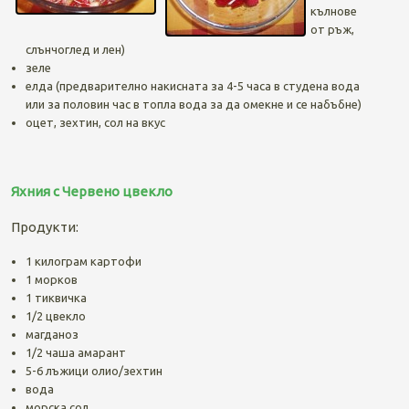
кълнове
от ръж,
слънчоглед и лен)
зеле
елда (предварително накисната за 4-5 часа в студена вода
или за половин час в топла вода за да омекне и се набъбне)
оцет, зехтин, сол на вкус
Яхния с Червено цвекло
Продукти:
1 килограм картофи
1 морков
1 тиквичка
1/2 цвекло
магданоз
1/2 чаша амарант
5-6 лъжици олио/зехтин
вода
морска сол