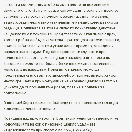
неговата консумация, особено ако тялото ви все още не е
свикнало с него. За начинаещ в консумацията сок на от цвекло,
започнете със сока на половин цвекло (средно по размер),
веднъж седмично, бавно увеличавайте на едно цяло цвекло за
седмица. Причината за това е силното почистващо действие
на цвеклото от токсините. Представете си стая пълна с прах,
която трябва да бъде изметена. При процеса на почистването,
прахта забита по ъглите и уталожена с времето, се надига и
разнася във въздуха. Подобни процеси се случват и при
почистване на организма от дълго насъбираните токсини.
Затова и цвеклото трябва да бъде въвеждано постепенно в
менюто, а не изведнъж. Приемът отначало може да
предизвика световъртеж, дискомфорт или неразположеност.
Често срещано е при консумация на червено цвекло цветът на
урината да се промени към розов, това не е причина за
притеснение.
Внимание! Хора с камъни в бъбреците не е препоръчително да
консумират червено цвекло
Повишава издържливостта: Британски учени са установили, че
консумацията на сок от червено цвекло удължава
издръжливостта при спорт с до 16%, (
Би Би Си)