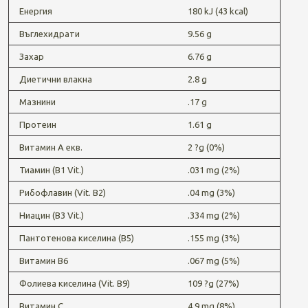
Енергия
180 kJ (43 kcal)
Въглехидрати
9.56 g
Захар
6.76 g
Диетични влакна
2.8 g
Мазнини
.17 g
Протеин
1.61 g
Витамин А екв.
2 ?g (0%)
Тиамин (В1 Vit.)
.031 mg (2%)
Рибофлавин (Vit. B2)
.04 mg (3%)
Ниацин (B3 Vit.)
.334 mg (2%)
Пантотенова киселина (B5)
.155 mg (3%)
Витамин B6
.067 mg (5%)
Фолиева киселина (Vit. B9)
109 ?g (27%)
Витамин С
4.9 mg (8%)