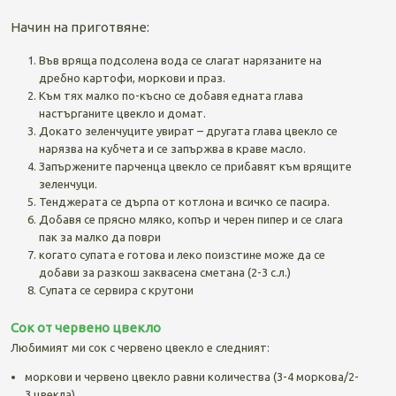
Начин на приготвяне:
Във вряща подсолена вода се слагат нарязаните на
дребно картофи, моркови и праз.
Към тях малко по-късно се добавя едната глава
настърганите цвекло и домат.
Докато зеленчуците увират – другата глава цвекло се
нарязва на кубчета и се запържва в краве масло.
Запържените парченца цвекло се прибавят към врящите
зеленчуци.
Тенджерата се дърпа от котлона и всичко се пасира.
Добавя се прясно мляко, копър и черен пипер и се слага
пак за малко да поври
когато супата е готова и леко поизстине може да се
добави за разкош заквасена сметана (2-3 с.л.)
Супата се сервира с крутони
Сок от червено цвекло
Любимият ми сок с червено цвекло е следният:
моркови и червено цвекло равни количества (3-4 моркова/2-
3 цвекла)