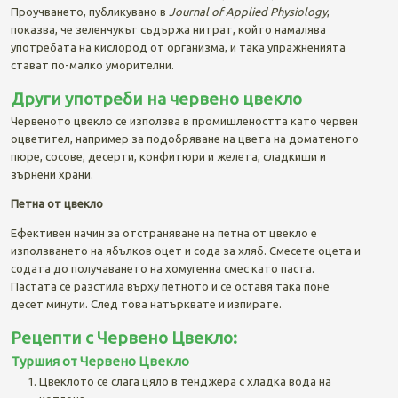
Проучването, публикувано в
Journal of Applied Physiology
,
показва, че зеленчукът съдържа нитрат, който намалява
употребата на кислород от организма, и така упражненията
стават по-малко уморителни.
Други употреби на червено цвекло
Червеното цвекло се използва в промишлеността като червен
оцветител, например за подобряване на цвета на доматеното
пюре, сосове, десерти, конфитюри и желета, сладкиши и
зърнени храни.
Петна от цвекло
Ефективен начин за отстраняване на петна от цвекло е
използването на ябълков оцет и сода за хляб. Смесете оцета и
содата до получаването на хомугенна смес като паста.
Пастата се разстила върху петното и се оставя така поне
десет минути. След това натърквате и изпирате.
Рецепти с Червено Цвекло:
Туршия от Червено Цвекло
Цвеклото се слага цяло в тенджера с хладка вода на