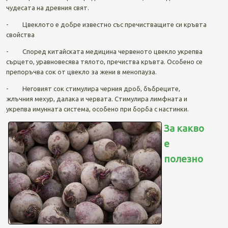
чудесата на древния свят.
- Цвеклото е добре известно със пречистващите си кръвта
свойства
- Според китайската медицина червеното цвекло укрепва
сърцето, уравновесява тялото, пречиства кръвта. Особено се
препоръчва сок от цвекло за жени в менопауза.
- Неговият сок стимулира черния дроб, бъбреците,
жлъчния мехур, далака и червата. Стимулира лимфната и
укрепва имунната система, особено при борба с настинки.
За какво
е
полезно