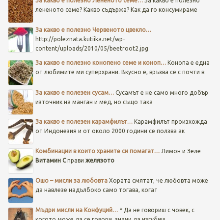
За какво е полезно Лененото семе…
За какво е полезно
лененото семе? Какво съдържа? Как да го консумираме
За какво е полезно Червеното цвекло…
http://poleznata.kutiika.net/wp-
content/uploads/2010/05/beetroot2.jpg
За какво е полезно конопено семе и коноп…
Конопа е една
от любимите ми суперхрани. Вкусно е, връзва се с почти в
За какво е полезен сусам…
Сусамът е не само много добър
източник на манган и мед, но също така
За какво е полезен карамфилът…
Карамфилът произхожда
от Индонезия и от около 2000 години се ползва ак
Комбинации в които храните си помагат…
Лимон и Зеле
Витамин C
прави
желязото
Ошо – мисли за любовта
Хората смятат, че любовта може
да навлезе надълбоко само тогава, когат
Мъдри мисли на Конфуций…
* Да не говориш с човек, с
когото може да се говори, значи да изгубиш