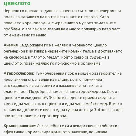
цвеклото
Червеното цвекло отдавна е известно със своите невероятни
ползи за здравето на почти всяка част от тялото. Като
повечето кореноплодни, съхранението му през зимата не е
проблем. И все пак в България не е много популярно като част
от ежедневното меню.
Анемия
: Съдържанието на желязо в червеното цвекло
регенерира и активира червените кръвни телца в доставянето
на кислород в тялото. Медът, който също се съдържа в
цвеклото, прави желязото по-усвоимо в организма.
Атеросклероза
: Тъмночервеният сок е мощен разтворител на
неорганични струпвания на калций, които причиняват
втвърдяване на артериите и намаляване на тяхната
еластичност. Подобрява паметта при атеросклероза. Сок от
цвекло – всекидневно*, 3-4 пъти на ден се приема следната
смес: една чаша сок от цвекло и една чаша майски мед. Всичко
се смесва добре и се пие по една супена лъжица 3-4 пъти на ден
при хипертония и атеросклероза.
Кръвно налягане
: Със лечебните си и лекарствени стойности
ефективно нормализира кръвното налягане, понижава