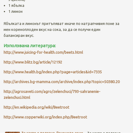
1 ябълка
1 лимон
Ябълката и лимонът притъпяват иначе по натрапчивия поне за
мен кореноплоден вкус на сока, за да се получи един
балансиран вкус.
Използвана литература:
http://www.juicing-for-health.com/beets.html
http://www.blitz.bg/article/12192
http://www.health.bg/index.php?page=articles&id=7335
http://archives.bg-mamma.com/archive/index.php?topic=50380.20
http://agrosaveti.com/agro/zelenchuci/793-sahranenie-
zelenchuci.html
http://en.wikipedia.org/wiki/Beetroot
http://www.copperwiki.org/index.php/Beetroot
Post navigation