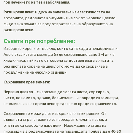
при лечението на тези заболявания.
Разширени вени:
В духа на запазване на еластичността на
артериите, редовната консумация на сок от червено цвекло
също така помага за предотвратяване на образуването на
разширени вени.
Съвети при потребление:
Изберете корени от цвекло, които са твърди и ненабръчкани.
Ако е със листата може да бъде съхранявано само 3-4 дни в
хладилника, тъй като от корена се доставя влага в листата.
Без листата корена на цвеклото може да се съхранява в
продължение на няколко седмици.
Съхранение през зимата:
Червено цвекло
– с изрязани до челата листа, сортирано,
чисто, но немито, здрави, без механични повреди екземпляри,
неполивани и неторени непосредствено преди съхранението.
Съхранението може да се извърши в плитък ровник. От
външната страна главите се нареждат с челата навън, а
отвътре са свободно наредени. Нареждането става на
пирамиди в 5 редалисочината на пирамидата трябва да е 40-50