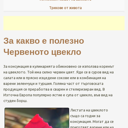
Трикове от живота
За какво е полезно
Червеното цвекло
За консумация в кулинарията обикновено се използва коренът
на цвеклото. Той има силно червен цвят. Яде се в суров вид на
салата или в прясно изцедени сокове или в комбинация на
варени зеленчуци и туршия. Голяма част от търговската
продукция се преработва в сварен и стелиризиран вид. В
Източна Европа популярно ястие е супа от цвекло, във вид на
студен борш.
Листата на цвеклото
също са годни за
консумация. Могат да се
приготвят варени или на