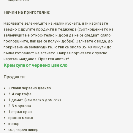
Начин на приготвяне:
Нарязвате зеленчуците на малки кубчета, и ги изсипвате
заедно с другите продукти в теднжера.(съотношението на
зеленчуците е относително и дори да не се следват сляпо
пропорциите, пак ще се получи добре). Заливате с вода, до
покриване на зеленчуците. Готви се около 35-40 минути до
пълна готовност на ястието. Накрая поръсвате с прясно
нарязан магданоз. Приятен апетит!
Крем супа от червено цвекло
Продукти:
2 глави червено цвекло
3-4 картофа
1 домат (или малко дом сок)
2-3 моркова
1 стрък праз
прясно мляко
копър
сол, черен пипер