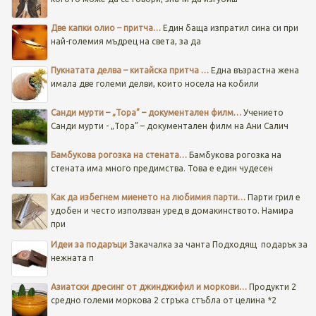
Две капки олио – притча…
Един баща изпратил сина си при
най-големия мъдрец на света, за да
Пукнатата делва – китайска притча …
Една възрастна жена
имала две големи делви, които носела на кобили
Санди мурти – „Тора” – документален филм…
Учението
Санди мурти - „Тора” – документален филм на Ани Салич
Бамбукова рогозка на стената…
Бамбукова рогозка на
стената има много предимства. Това е един чудесен
Как да избегнем миенето на любимия парти…
Парти грил е
удобен и често използван уред в домакинството. Намира
при
Идеи за подаръци
Закачалка за чанта
Подходящ подарък за
нежната п
Азиатски дресинг от джинджифил и моркови…
Продукти 2
средно големи моркова 2 стръка стъбла от целина *2