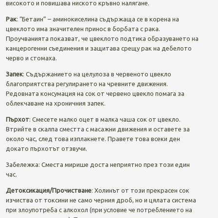
високото и повишава ниското кръвно налягане.
Рак
: “Бетаин” – аминокиселина съдържаща се в корена на
цвеклото има значителен принос в борбата с рака.
Проучванията показват, че цвеклото подтика образуването на
канцерогенни съединения и защитава срещу рак на дебелото
черво и стомаха.
Запек
: Съдържанието на целулоза в червеното цвекло
благоприятства регулирането на чревните движения.
Редовната консумация на сок от червено цвекло помага за
облекчаване на хроничния запек.
Пърхот
: Смесете малко оцет в малка чаша сок от цвекло.
Втрийте в скалпа сместта с масажни движения и оставете за
около час, след това изплакнете. Правете това всеки ден
докато пърхотът отзвучи.
Забележка: Сместа мирише доста неприятно през този един
час.
Детоксикация
/Прочистване
: Холинът от този прекрасен сок
изчиства от токсини не само черния дроб, но и цялата система
при злоупотреба с алкохол (при условие че потреблението на