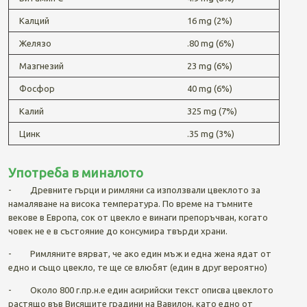
Калций
16 mg (2%)
Желязо
.80 mg (6%)
Мазгнезий
23 mg (6%)
Фосфор
40 mg (6%)
Калий
325 mg (7%)
Цинк
.35 mg (3%)
Употреба в миналото
- Древните гърци и римляни са използвали цвеклото за
намаляване на висока температура. По време на тъмните
векове в Европа, сок от цвекло е винаги препоръчван, когато
човек не е в състояние до консумира твърди храни.
- Римляните вярват, че ако един мъж и една жена ядат от
едно и също цвекло, те ще се влюбят (един в друг вероятно)
- Около 800 г.пр.н.е един асирийски текст описва цвеклото
растящо във Висящите градини на Вавилон, като едно от