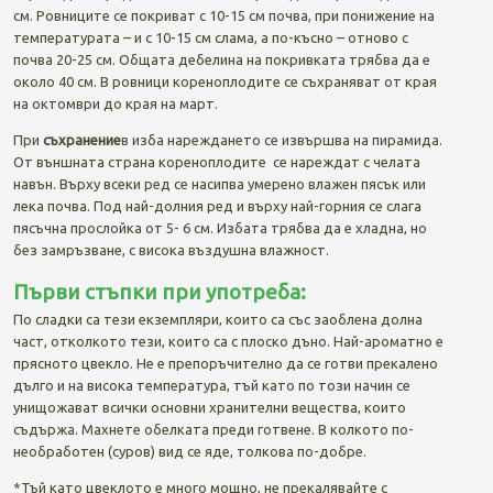
см. Ровниците се покриват с 10-15 см почва, при понижение на
температурата – и с 10-15 см слама, а по-късно – отново с
почва 20-25 см. Общата дебелина на покривката трябва да е
около 40 см. В ровници кореноплодите се съхраняват от края
на октомври до края на март.
При
съхранение
в изба нареждането се извършва на пирамида.
От външната страна кореноплодите се нареждат с челата
навън. Върху всеки ред се насипва умерено влажен пясък или
лека почва. Под най-долния ред и върху най-горния се слага
пясъчна прослойка от 5- 6 см. Избата трябва да е хладна, но
без замръзване, с висока въздушна влажност.
Първи стъпки при употреба:
По сладки са тези екземпляри, които са със заоблена долна
част, отколкото тези, които са с плоско дъно. Най-ароматно е
прясното цвекло. Не е препоръчително да се готви прекалено
дълго и на висока температура, тъй като по този начин се
унищожават всички основни хранителни вещества, които
съдържа. Махнете обелката преди готвене. В колкото по-
необработен (суров) вид се яде, толкова по-добре.
*Тъй като цвеклото е много мощно, не прекалявайте с