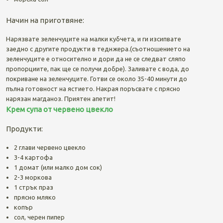
Начин на приготвяне:
Нарязвате зеленчуците на малки кубчета, и ги изсипвате
заедно с другите продукти в теднжера.(съотношението на
зеленчуците е относително и дори да не се следват сляпо
пропорциите, пак ще се получи добре). Заливате с вода, до
покриване на зеленчуците. Готви се около 35-40 минути до
пълна готовност на ястието. Накрая поръсвате с прясно
нарязан магданоз. Приятен апетит!
Крем супа от червено цвекло
Продукти:
2 глави червено цвекло
3-4 картофа
1 домат (или малко дом сок)
2-3 моркова
1 стрък праз
прясно мляко
копър
сол, черен пипер