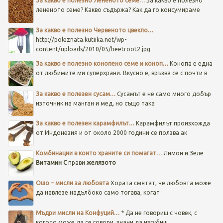
За какво е полезно Лененото семе…
За какво е полезно
лененото семе? Какво съдържа? Как да го консумираме
За какво е полезно Червеното цвекло…
http://poleznata.kutiika.net/wp-
content/uploads/2010/05/beetroot2.jpg
За какво е полезно конопено семе и коноп…
Конопа е една
от любимите ми суперхрани. Вкусно е, връзва се с почти в
За какво е полезен сусам…
Сусамът е не само много добър
източник на манган и мед, но също така
За какво е полезен карамфилът…
Карамфилът произхожда
от Индонезия и от около 2000 години се ползва ак
Комбинации в които храните си помагат…
Лимон и Зеле
Витамин C
прави
желязото
Ошо – мисли за любовта
Хората смятат, че любовта може
да навлезе надълбоко само тогава, когат
Мъдри мисли на Конфуций…
* Да не говориш с човек, с
когото може да се говори, значи да изгубиш