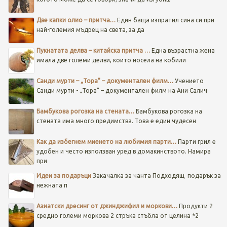
Две капки олио – притча…
Един баща изпратил сина си при
най-големия мъдрец на света, за да
Пукнатата делва – китайска притча …
Една възрастна жена
имала две големи делви, които носела на кобили
Санди мурти – „Тора” – документален филм…
Учението
Санди мурти - „Тора” – документален филм на Ани Салич
Бамбукова рогозка на стената…
Бамбукова рогозка на
стената има много предимства. Това е един чудесен
Как да избегнем миенето на любимия парти…
Парти грил е
удобен и често използван уред в домакинството. Намира
при
Идеи за подаръци
Закачалка за чанта
Подходящ подарък за
нежната п
Азиатски дресинг от джинджифил и моркови…
Продукти 2
средно големи моркова 2 стръка стъбла от целина *2