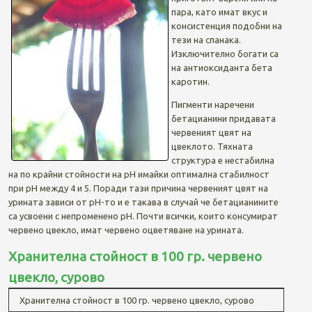
пара, като имат вкус и
консистенция подобни на
тези на спанака.
Изключително богати са
на антиоксиданта бета
каротин.
Пигменти наречени
бетацианини придавата
червеният цвят на
цвеклото. Тяхната
структура е нестабилна
на по крайни стойности на pH имайки оптимална стабилност
при pH между 4 и 5. Поради тази причина червеният цвят на
урината зависи от pH-то и е такава в случай че бетацианините
са усвоени с непроменено pH. Почти всички, които консумират
червено цвекло, имат червено оцветяване на урината.
Хранителна стойност в 100 гр. червено
цвекло, сурово
Хранителна стойност в 100 гр. червено цвекло, сурово