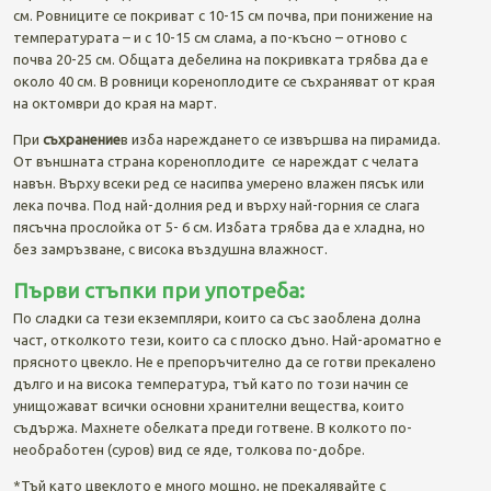
см. Ровниците се покриват с 10-15 см почва, при понижение на
температурата – и с 10-15 см слама, а по-късно – отново с
почва 20-25 см. Общата дебелина на покривката трябва да е
около 40 см. В ровници кореноплодите се съхраняват от края
на октомври до края на март.
При
съхранение
в изба нареждането се извършва на пирамида.
От външната страна кореноплодите се нареждат с челата
навън. Върху всеки ред се насипва умерено влажен пясък или
лека почва. Под най-долния ред и върху най-горния се слага
пясъчна прослойка от 5- 6 см. Избата трябва да е хладна, но
без замръзване, с висока въздушна влажност.
Първи стъпки при употреба:
По сладки са тези екземпляри, които са със заоблена долна
част, отколкото тези, които са с плоско дъно. Най-ароматно е
прясното цвекло. Не е препоръчително да се готви прекалено
дълго и на висока температура, тъй като по този начин се
унищожават всички основни хранителни вещества, които
съдържа. Махнете обелката преди готвене. В колкото по-
необработен (суров) вид се яде, толкова по-добре.
*Тъй като цвеклото е много мощно, не прекалявайте с