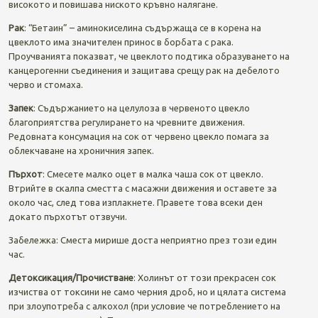
високото и повишава ниското кръвно налягане.
Рак
: “Бетаин” – аминокиселина съдържаща се в корена на
цвеклото има значителен принос в борбата с рака.
Проучванията показват, че цвеклото подтика образуването на
канцерогенни съединения и защитава срещу рак на дебелото
черво и стомаха.
Запек
: Съдържанието на целулоза в червеното цвекло
благоприятства регулирането на чревните движения.
Редовната консумация на сок от червено цвекло помага за
облекчаване на хроничния запек.
Пърхот
: Смесете малко оцет в малка чаша сок от цвекло.
Втрийте в скалпа сместта с масажни движения и оставете за
около час, след това изплакнете. Правете това всеки ден
докато пърхотът отзвучи.
Забележка: Сместа мирише доста неприятно през този един
час.
Детоксикация
/Прочистване
: Холинът от този прекрасен сок
изчиства от токсини не само черния дроб, но и цялата система
при злоупотреба с алкохол (при условие че потреблението на