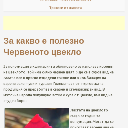
Трикове от живота
За какво е полезно
Червеното цвекло
За консумация в кулинарията обикновено се използва коренът
на цвеклото. Той има силно червен цвят. Яде се в суров вид на
салата или в прясно изцедени сокове или в комбинация на
варени зеленчуци и туршия. Голяма част от търговската
продукция се преработва в сварен и стелиризиран вид. В
Източна Европа популярно ястие е супа от цвекло, във вид на
студен борш.
Листата на цвеклото
също са годни за
консумация. Могат да се
приготвят варени или на