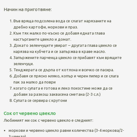
Начин на приготвяне:
Във вряща подсолена вода се слагат нарязаните на
дребно картофи, моркови и праз.
Към тях малко по-късно се добавя едната глава
настърганите цвекло и домат.
Докато зеленчуците увират – другата глава цвекло се
нарязва на кубчета и се запържва в краве масло.
Запържените парченца цвекло се прибавят към врящите
зеленчуци.
Тенджерата се дърпа от котлона и всичко се пасира.
Добавя се прясно мляко, копър и черен пипер и се слага
пак за малко да поври
когато супата е готова и леко поизстине може да се
добави за разкош заквасена сметана (2-3 с.л.)
Супата се сервира с крутони
Сок от червено цвекло
Любимият ми сок с червено цвекло е следният:
моркови и червено цвекло равни количества (3-4 моркова/2-
3 цвекла)