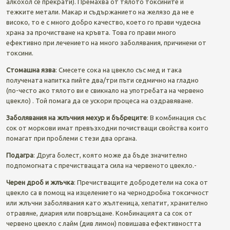
алкохол се прекрати). Премахва от тялото токсините и
тежките метали. Макар и съдържанието на желязо да не е
високо, то е с много добро качество, което го прави чудесна
храна за прочистване на кръвта. Това го прави много
ефективно при лeчението на много заболявания, причинени от
токсини.
Стомашна язва
: Смесете сока на цвекло със мед и така
получената напитка пийте два/три пъти седмично на гладно
(по-често ако тялото ви е свикнало на употребата на червено
цвекло) . Той помага да се ускори процеса на оздравяване.
Заболявания на жлъчния мехур и бъбреците
: В комбинация със
сок от моркови имат превъзходни почистващи свойства които
помагат при проблеми с тези два органа.
Подагра
: Друга болест, която може да бъде значително
подпомогната с пречистващата сила на червеното цвекло.-
Черен дроб и жлъчка
: Пречистващите добродетели на сока от
цвекло са в помощ на изцелението на чернодробна токсичност
или жлъчни заболявания като жълтеница, хепатит, хранително
отравяне, диария или повръщане. Комбинацията са сок от
червено цвекло с лайм (див лимон) повишава ефективността