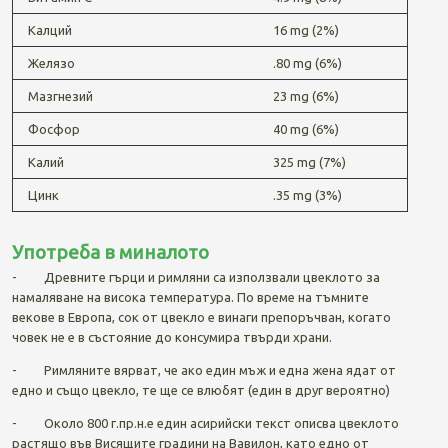
Калций
16 mg (2%)
Желязо
.80 mg (6%)
Мазгнезий
23 mg (6%)
Фосфор
40 mg (6%)
Калий
325 mg (7%)
Цинк
.35 mg (3%)
Употреба в миналото
- Древните гърци и римляни са използвали цвеклото за
намаляване на висока температура. По време на тъмните
векове в Европа, сок от цвекло е винаги препоръчван, когато
човек не е в състояние до консумира твърди храни.
- Римляните вярват, че ако един мъж и една жена ядат от
едно и също цвекло, те ще се влюбят (един в друг вероятно)
- Около 800 г.пр.н.е един асирийски текст описва цвеклото
растящо във Висящите градини на Вавилон, като едно от