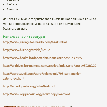
1 ябълка
1 лимон
Ябълката и лимонът притъпяват иначе по натрапчивия поне за
мен кореноплоден вкус на сока, за да се получи един
балансиран вкус.
Използвана литература:
http://www.juicing-for-health.com/beets.html
http://www.blitz.bg/article/12192
http://www.health.bg/index.php?page=articles&id=7335
http://archives.bg-mamma.com/archive/index.php?topic=50380.20
http://agrosaveti.com/agro/zelenchuci/793-sahranenie-
zelenchuci.html
http://en.wikipedia.org/wiki/Beetroot
http://www.copperwiki.org/index.php/Beetroot
Post navigation