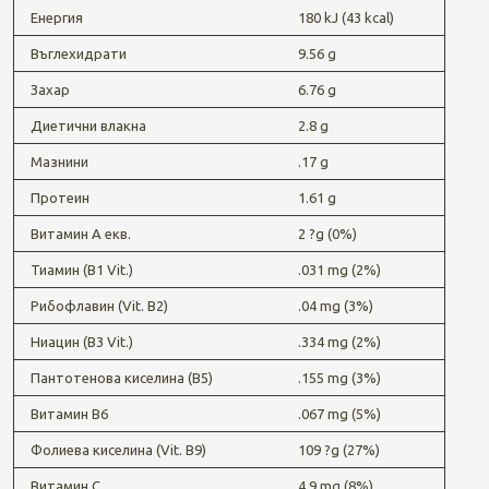
Енергия
180 kJ (43 kcal)
Въглехидрати
9.56 g
Захар
6.76 g
Диетични влакна
2.8 g
Мазнини
.17 g
Протеин
1.61 g
Витамин А екв.
2 ?g (0%)
Тиамин (В1 Vit.)
.031 mg (2%)
Рибофлавин (Vit. B2)
.04 mg (3%)
Ниацин (B3 Vit.)
.334 mg (2%)
Пантотенова киселина (B5)
.155 mg (3%)
Витамин B6
.067 mg (5%)
Фолиева киселина (Vit. B9)
109 ?g (27%)
Витамин С
4.9 mg (8%)