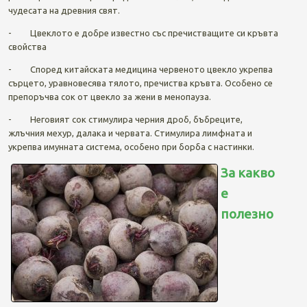
чудесата на древния свят.
- Цвеклото е добре известно със пречистващите си кръвта
свойства
- Според китайската медицина червеното цвекло укрепва
сърцето, уравновесява тялото, пречиства кръвта. Особено се
препоръчва сок от цвекло за жени в менопауза.
- Неговият сок стимулира черния дроб, бъбреците,
жлъчния мехур, далака и червата. Стимулира лимфната и
укрепва имунната система, особено при борба с настинки.
За какво
е
полезно