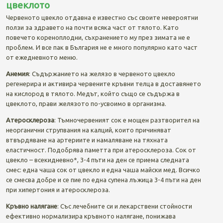
цвеклото
Червеното цвекло отдавна е известно със своите невероятни
ползи за здравето на почти всяка част от тялото. Като
повечето кореноплодни, съхранението му през зимата не е
проблем. И все пак в България не е много популярно като част
от ежедневното меню.
Анемия
: Съдържанието на желязо в червеното цвекло
регенерира и активира червените кръвни телца в доставянето
на кислород в тялото. Медът, който също се съдържа в
цвеклото, прави желязото по-усвоимо в организма.
Атеросклероза
: Тъмночервеният сок е мощен разтворител на
неорганични струпвания на калций, които причиняват
втвърдяване на артериите и намаляване на тяхната
еластичност. Подобрява паметта при атеросклероза. Сок от
цвекло – всекидневно*, 3-4 пъти на ден се приема следната
смес: една чаша сок от цвекло и една чаша майски мед. Всичко
се смесва добре и се пие по една супена лъжица 3-4 пъти на ден
при хипертония и атеросклероза.
Кръвно налягане
: Със лечебните си и лекарствени стойности
ефективно нормализира кръвното налягане, понижава