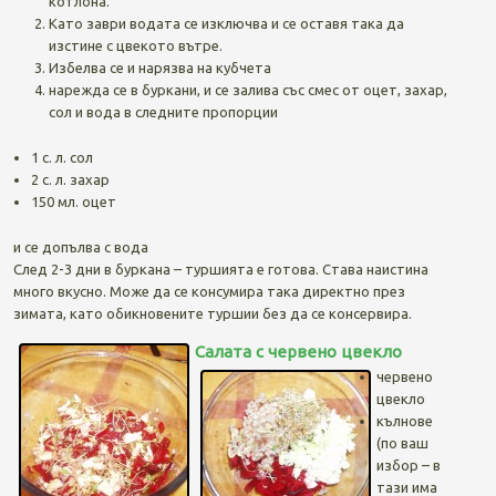
котлона.
Като заври водата се изключва и се оставя така да
изстине с цвекото вътре.
Избелва се и нарязва на кубчета
нарежда се в буркани, и се залива със смес от оцет, захар,
сол и вода в следните пропорции
1 с. л. сол
2 с. л. захар
150 мл. оцет
и се допълва с вода
След 2-3 дни в буркана – туршията е готова. Става наистина
много вкусно. Може да се консумира така директно през
зимата, като обикновените туршии без да се консервира.
Салата с червено цвекло
червено
цвекло
кълнове
(по ваш
избор – в
тази има