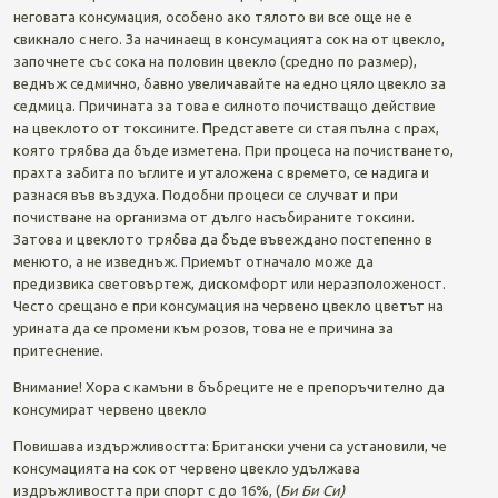
неговата консумация, особено ако тялото ви все още не е
свикнало с него. За начинаещ в консумацията сок на от цвекло,
започнете със сока на половин цвекло (средно по размер),
веднъж седмично, бавно увеличавайте на едно цяло цвекло за
седмица. Причината за това е силното почистващо действие
на цвеклото от токсините. Представете си стая пълна с прах,
която трябва да бъде изметена. При процеса на почистването,
прахта забита по ъглите и уталожена с времето, се надига и
разнася във въздуха. Подобни процеси се случват и при
почистване на организма от дълго насъбираните токсини.
Затова и цвеклото трябва да бъде въвеждано постепенно в
менюто, а не изведнъж. Приемът отначало може да
предизвика световъртеж, дискомфорт или неразположеност.
Често срещано е при консумация на червено цвекло цветът на
урината да се промени към розов, това не е причина за
притеснение.
Внимание! Хора с камъни в бъбреците не е препоръчително да
консумират червено цвекло
Повишава издържливостта: Британски учени са установили, че
консумацията на сок от червено цвекло удължава
издръжливостта при спорт с до 16%, (
Би Би Си)