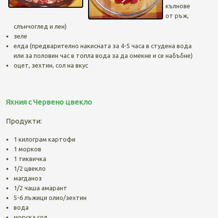
кълнове
от ръж,
слънчоглед и лен)
зеле
елда (предварително накисната за 4-5 часа в студена вода
или за половин час в топла вода за да омекне и се набъбне)
оцет, зехтин, сол на вкус
Яхния с Червено цвекло
Продукти:
1 килограм картофи
1 морков
1 тиквичка
1/2 цвекло
магданоз
1/2 чаша амарант
5-6 лъжици олио/зехтин
вода
морска сол