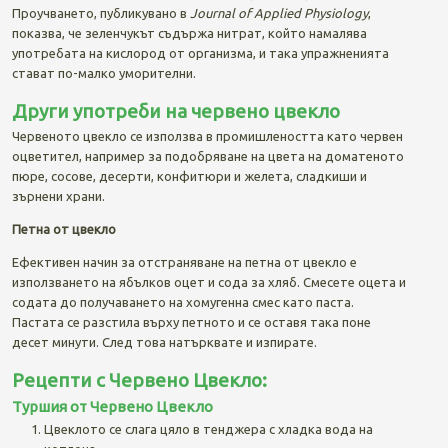
Проучването, публикувано в
Journal of Applied Physiology
,
показва, че зеленчукът съдържа нитрат, който намалява
употребата на кислород от организма, и така упражненията
стават по-малко уморителни.
Други употреби на червено цвекло
Червеното цвекло се използва в промишлеността като червен
оцветител, например за подобряване на цвета на доматеното
пюре, сосове, десерти, конфитюри и желета, сладкиши и
зърнени храни.
Петна от цвекло
Ефективен начин за отстраняване на петна от цвекло е
използването на ябълков оцет и сода за хляб. Смесете оцета и
содата до получаването на хомугенна смес като паста.
Пастата се разстила върху петното и се оставя така поне
десет минути. След това натърквате и изпирате.
Рецепти с Червено Цвекло:
Туршия от Червено Цвекло
Цвеклото се слага цяло в тенджера с хладка вода на