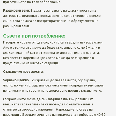
при лечението на тези заболявания.
Разширени вени:
В духа на запазване на еластичността на
артериите, редовната консумация на сок от червено цвекло
също така помага за предотвратяване на образуването на
разширени вени.
Съвети при потребление:
Изберете корени от цвекло, които са твърди и ненабръчкани.
Ако е със листата може да бъде съхранявано само 3-4 дни в
хладилника, тъй като от корена се доставя влага в листата.
Без листата корена на цвеклото може да се съхранява в
продължение на няколко седмици.
Съхранение през зимата:
Червено цвекло
– с изрязани до челата листа, сортирано,
чисто, но немито, здрави, без механични повреди екземпляри,
неполивани и неторени непосредствено преди съхранението.
Съхранението може да се извърши в плитък ровник. От
външната страна главите се нареждат с челата навън, а
отвътре са свободно наредени. Нареждането става на
пирамиди в 5 редалисочината на пирамидата трябва да е 40-50