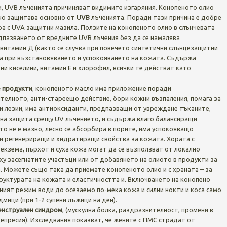
и, UVB лъченията причиняват видимите изгаряния. Конопеното олио
 но защитава основно от
UVB
лъченията. Поради тази причина е добре
ра с UVA защитни мазила. Ползите на конопеното олио в слънчевата
дпазването от вредните UVB лъчения без да се намалява
витамин Д (както се случва при повечето синтетични слънцезащитни
а при възстановяването и успокояването на кожата. Съдържа
ни киселини, витамин Е и хлорофил, всички те действат като
 продукти
, конопеното масло има приложение поради
телното, анти-стареещо действие, бори кожни възпаления, помага за
и лезии, има антиоксиданти, предпазващи от увреждане тъканите,
тна защита срещу UV лъчението, и съдържа влаго балансиращи
то не е мазно, лесно се абсорбира в порите, има успокояващо
и регенериращи и хидратиращи свойства за кожата. Хората с
, екзема, пърхот и суха кожа могат да се възползват от локално
у засегнатите участъци или от добавянето на олиото в продукти за
. Можете също така да приемате конопеното олио и с храната – за
руктурата на кожата и еластичността и. Включването на конопено
ният режим води до осезаемо по-мека кожа и силни нокти и коса само
дмици (при 1-2 супени лъжици на ден).
нструален синдром
, (мускулна болка, раздразнителност, промени в
епресия). Изследвания показват, че жените с ПМС страдат от