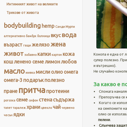
Интимният живот на великите
Трикове от живота
bodybuilding
hemp
Санди Мурти
вода
вкус
алтернативно
бамбук
болница
жена
възраст
желязо
гащи
живот
капки
кожа
Конопа е една от л
забавно
картон
супер полезно. Пр
кош
ленено семе
лимон
любов
и вътрешно).
масло
Не случайно коноп
мисли
олио
омега
мивка
омега-3
подарък
полезно
За какво е 
притча
пране
протеини
Спомага намаля
Препоръчва се к
семе
стена
съдържа
рогозка
сифон
Когато се изпо
храни
чай
тапет
таралеж
цвекло
червено
на симпомите на
ядки
олио се използв
чесън
пелени
.
Слънчева защи