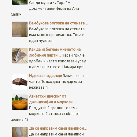
Санди мурти - „Тора” –
документален филм на Ани
Салич
Бамбукова рогозка на стената…
Бамбукова рогозка на стената
има много предимства. Това е
един чудесен
Как да избегнем миенето на
любимия парти…
Парти грил е
удобен и често използван уред
в домакинството. Намира при
Идеи за подаръци
Закачалка за
чанта
Подходящ подарък за
нежната п
Азиатски дресинг от
джинджифил и моркови…
Продукти 2 средно големи
моркова 2 стръка стъбла от
целина *2
Да си направим сами лампион…
Да си направим сами лампион