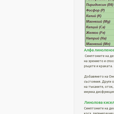
Алфа линоленов
Симптомите на деф
на зрението и спо
ръцете и краката.
Добавянето на Оме
състояния. Други с
на тъканите, оток,
имунна дисфункци
Линолова кисели
Симптомите на деф
коса, дегенерация