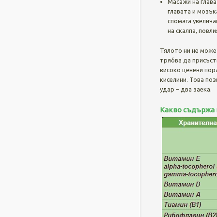
Масажи на глава
главата и мозъ
спомага увелича
на скалпа, повл
Тялото ни не може
трябва да присъст
високо ценени пор
киселини. Това поз
удар – два заека.
Какво съдържа 