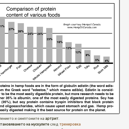
лението и симптомите на
артрит
.
тановяването на мускулите
след
тренировка