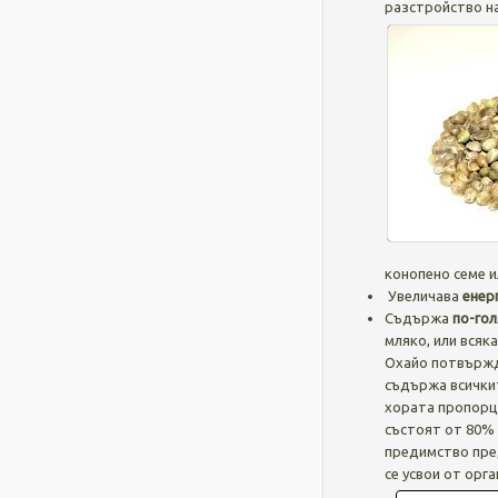
разстройство на
конопено семе и
Увеличава
енер
Съдържа
по-гол
мляко, или всяк
Охайо потвържда
съдържа всички
хората пропорци
състоят от 80% 
предимство пред
се усвои от орга