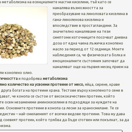
 метаболизма на есенциалните мастни киселини,
тъй като се
намалява възможността за
преобразуване на линоловата киселина в
гама-линоленова киселина и
впоследствие в простагландини. За
значително намаляване на тези
симптоми източниците посочват дневна
доза от една чаена лъжичка конопено
масло за период от 12 седмици. Моите
наблюдения са, че физическата болка и
емоционалните състояния започват да
намаляват още на първия месец прием на
ли конопено олио.
гичността
и подобрява
метаболизма
ямо количество на усвоими протеини от месо,
яйца, сирене, краве
а друга богата на протеини храна. Тестове върху конопеното семе в
ват, че конопа се състои от висококачествен протеин, който
те осем незаменими аминокиселини в подходящи за нуждите на
и. Основните протеини в конопа са лесни за храносмилане. Те се
едистин – най-смилаемият от всички видове протеини. Това му дава
 соевият протеин, който трябва да бъде сготвен или покълнат, за да
низма.