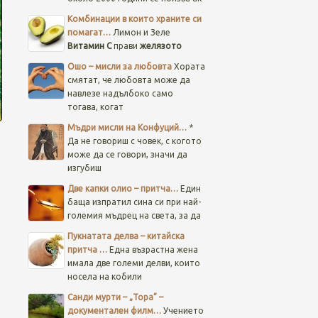
Комбинации в които храните си
помагат…
Лимон и Зеле
Витамин C
прави
желязото
Ошо – мисли за любовта
Хората
смятат, че любовта може да
навлезе надълбоко само
тогава, когат
Мъдри мисли на Конфуций…
*
Да не говориш с човек, с когото
може да се говори, значи да
изгубиш
Две капки олио – притча…
Един
баща изпратил сина си при най-
големия мъдрец на света, за да
Пукнатата делва – китайска
притча …
Една възрастна жена
имала две големи делви, които
носела на кобили
Санди мурти – „Тора” –
документален филм…
Учението