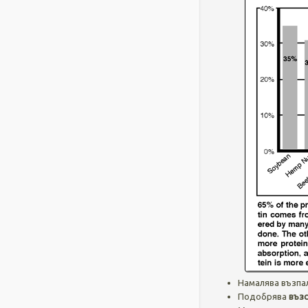
Намалява възпа
Подобрява
възс