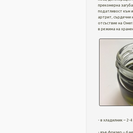
прекомерна загуба
податливост към и
артрит, сърдечни 
отсъствие на Омег
в режима на хране
- в хладилник – 2-
- във фризер – 6 