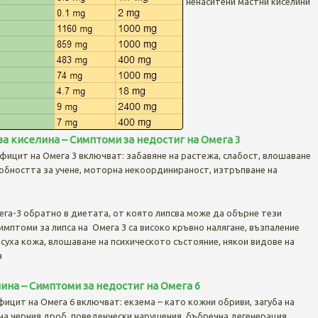
ненаситени мастни киселини
а киселина – Симптоми за недостиг на Омега 3
ицит на Омега 3 включват: забавяне на растежа, слабост, влошаване
собността за учене, моторна некоординираност, изтръпване на
га-3 обратно в диетата, от която липсва може да обърне тези
имптоми за липса на Омега 3 са високо кръвно налягане, възпаление
 суха кожа, влошаване на психическото състояние, някои видове на
я
на – Симптоми за недостиг на Омега 6
ицит на Омега 6 включват: екзема – като кожни обриви, загуба на
 на черния дроб, поведенчески нарушения, бъбречна дегенерация,