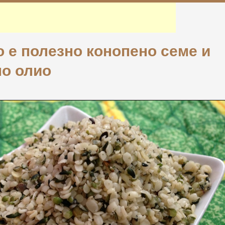
о е полезно конопено семе и
но олио