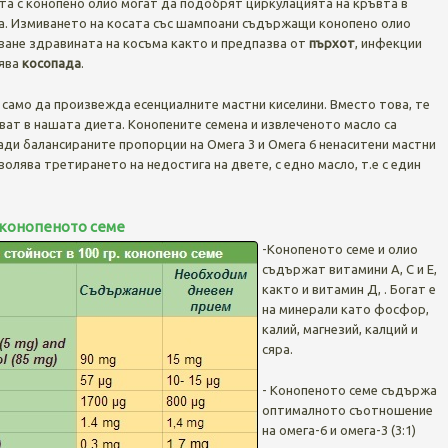
та с конопено олио могат да подобрят циркулацията на кръвта в
ка. Измиването на косата със шампоани съдържащи конопено олио
ване здравината на косъма както и предпазва от
пърхот
, инфекции
иява
косопада
.
 само да произвежда есенциалните мастни киселини. Вместо това, те
ват в нашата диета. Конопените семена и извлеченото масло са
ади балансираните пропорции на Омега 3 и Омега 6 ненаситени мастни
волява третирането на недостига на двете, с едно масло, т.е с един
конопеното семе
-Конопеното семе и олио
съдържат витамини А, С и Е,
както и витамин Д, . Богат е
на минерали като фосфор,
калий, магнезий, калций и
сяра.
- Конопеното семе съдържа
оптималното съотношение
на омега-6 и омега-3 (3:1)