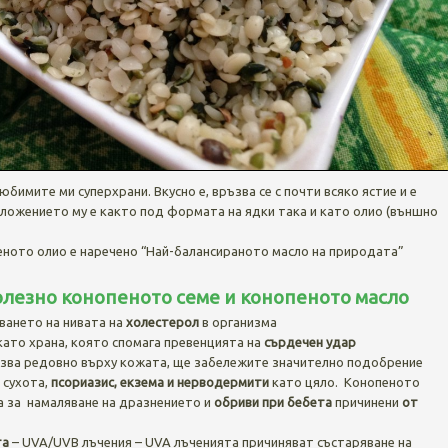
юбимите ми суперхрани. Вкусно е, връзва се с почти всяко ястие и е
иложението му е както под формата на ядки така и като олио (външно
еното олио е наречено “Най-балансираното масло на природата”
полезно конопеното семе и конопеното масло
ването на нивата на
холестерол
в организма
ато храна, която спомага превенцията на
сърдечен удар
лзва редовно върху кожата, ще забележите значително подобрение
 сухота,
псориазис, екзема и нерводермити
като цяло. Конопеното
а за намаляване на дразнението и
обриви при бебета
причинени
от
та
– UVA/UVB лъчения – UVA лъченията причиняват състаряване на