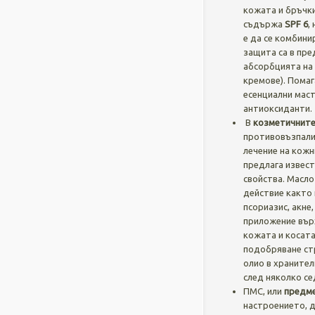
кожата и бръчк
съдържа
SPF 6
,
е да се комбини
защита са в пре
абсорбцията на 
кремове). Помаг
есенциални маст
антиоксиданти.
В
козметичните
противовъзпали
лечение на кожн
предлага извес
свойства. Масло
действие както 
псориазис, акне
приложение върх
кожата и косата
подобряване ст
олио в хранител
след няколко се
ПМС, или
предме
настроението, д