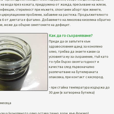
 на вода през кожата, придружена от жажда, пресъхване на жлези,
нфекции, стерилност при мъжете, спонтанен аборт при жените,
и циркулационни проблеми, забавяне на растежа. Продължителното
а 6 от диетата е фатално. Добавянето на линолова киселина обратно
не, може да обърне симптомите на дефицит.
Как да го съхраняваме?
Преди да се запътите към
здравословния щанд за конопено
олио, трябва да знаете какви са
условията му за съхранение, тъй като
то губи бързо своята годност и
качества след първоначално
разпечатване на бутилираната
опаковка, при контакт с кислород.
- при стайна температура издържа до
30 дни (в затворена бутилка)
4 месеца
месеца (конопеното олио остава течно дори във фризер)