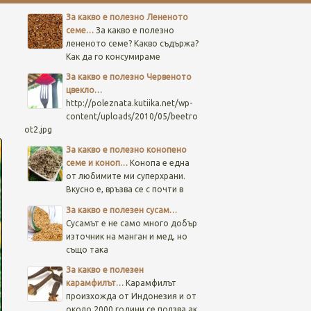
За какво е полезно Лененото
семе…
За какво е полезно
лененото семе? Какво съдържа?
Как да го консумираме
За какво е полезно Червеното
цвекло…
http://poleznata.kutiika.net/wp-
content/uploads/2010/05/beetro
ot2.jpg
За какво е полезно конопено
семе и коноп…
Конопа е една
от любимите ми суперхрани.
Вкусно е, връзва се с почти в
За какво е полезен сусам…
Сусамът е не само много добър
източник на манган и мед, но
също така
За какво е полезен
карамфилът…
Карамфилът
произхожда от Индонезия и от
около 2000 години се ползва ак