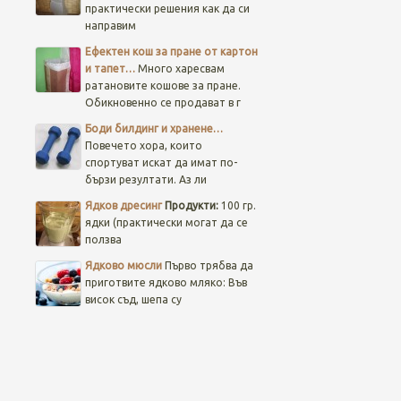
практически решения как да си
направим
Ефектен кош за пране от картон
и тапет…
Много харесвам
ратановите кошове за пране.
Обикновенно се продават в г
Боди билдинг и хранене…
Повечето хора, които
спортуват искат да имат по-
бързи резултати. Аз ли
Ядков дресинг
Продукти:
100 гр.
ядки (практически могат да се
ползва
Ядково мюсли
Първо трябва да
приготвите ядково мляко: Във
висок съд, шепа су